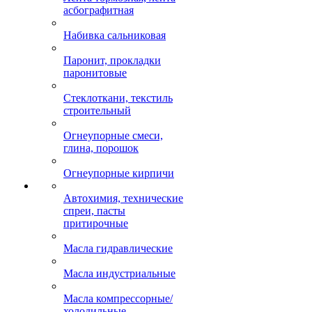
асбографитная
Набивка сальниковая
Паронит, прокладки
паронитовые
Стеклоткани, текстиль
строительный
Огнеупорные смеси,
глина, порошок
Огнеупорные кирпичи
Автохимия, технические
спреи, пасты
притирочные
Масла гидравлические
Масла индустриальные
Масла компрессорные/
холодильные