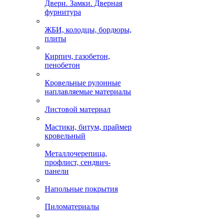
Двери. Замки. Дверная
фурнитура
ЖБИ, колодцы, бордюры,
плиты
Кирпич, газобетон,
пенобетон
Кровельные рулонные
наплавляемые материалы
Листовой материал
Мастики, битум, праймер
кровельный
Металлочерепица,
профлист, сендвич-
панели
Напольные покрытия
Пиломатериалы