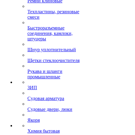
Ремни клиновые
Техпластины, резиновые
смеси
Быстроразъемные
соединения, камлоки,
штуцеры
Шнур уплотнительный
Щетки стеклоочистителя
Рукава и шланги
промышленные
ЗИП
Судовая арматура
Судовые двери, люки
Якоря
Химия бытовая