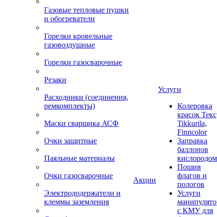
Газовые тепловые пушки
и обогреватели
Горелки кровельные
газовоздушные
Горелки газосварочные
Резаки
Услуги
Расходники (соединения,
ремкомплекты)
Колеровка
красок Текс
Маски сварщика АСФ
Tikkurila,
Finncolor
Очки защитные
Заправка
баллонов
Паяльные материалы
кислородом
Пошив
Очки газосварочные
флагов и
Акции
пологов
Электрододержатели и
Услуги
клеммы заземления
манипулято
с КМУ для