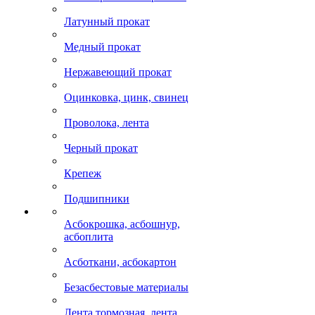
Латунный прокат
Медный прокат
Нержавеющий прокат
Оцинковка, цинк, свинец
Проволока, лента
Черный прокат
Крепеж
Подшипники
Асбокрошка, асбошнур,
асбоплита
Асботкани, асбокартон
Безасбестовые материалы
Лента тормозная, лента