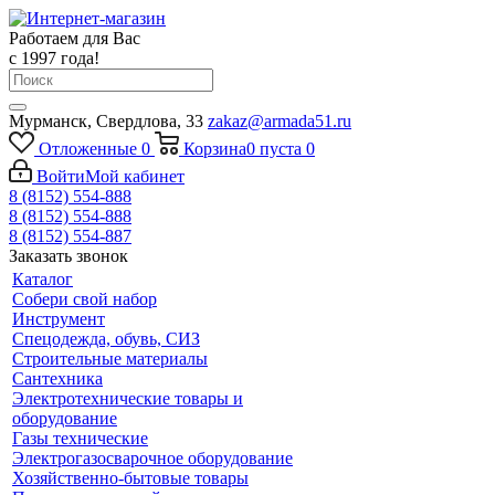
Работаем для Вас
с 1997 года!
Мурманск, Свердлова, 33
zakaz@armada51.ru
Отложенные
0
Корзина
0
пуста
0
Войти
Мой кабинет
8 (8152) 554-888
8 (8152) 554-888
8 (8152) 554-887
Заказать звонок
Каталог
Собери свой набор
Инструмент
Спецодежда, обувь, СИЗ
Строительные материалы
Сантехника
Электротехнические товары и
оборудование
Газы технические
Электрогазосварочное оборудование
Хозяйственно-бытовые товары