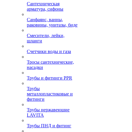
Сантехническая
арматура, сифоны
Санфаянс, ванны,
раковины, унитазы, биде
Смесители, лейки,
шланги
Счетчики воды и газа
Тросы сантехнические,
насадки
Трубы и фитинги PPR
Трубы
металлопластиковые и
фитинги
Трубы нержавеющие
LAVITA
Трубы ПНД и фитинг