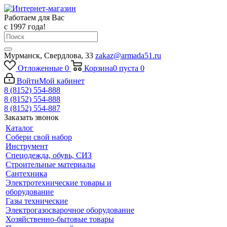
Работаем для Вас
с 1997 года!
Мурманск, Свердлова, 33
zakaz@armada51.ru
Отложенные
0
Корзина
0
пуста
0
Войти
Мой кабинет
8 (8152) 554-888
8 (8152) 554-888
8 (8152) 554-887
Заказать звонок
Каталог
Собери свой набор
Инструмент
Спецодежда, обувь, СИЗ
Строительные материалы
Сантехника
Электротехнические товары и
оборудование
Газы технические
Электрогазосварочное оборудование
Хозяйственно-бытовые товары