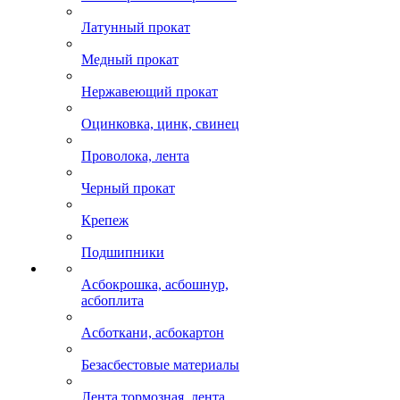
Латунный прокат
Медный прокат
Нержавеющий прокат
Оцинковка, цинк, свинец
Проволока, лента
Черный прокат
Крепеж
Подшипники
Асбокрошка, асбошнур,
асбоплита
Асботкани, асбокартон
Безасбестовые материалы
Лента тормозная, лента