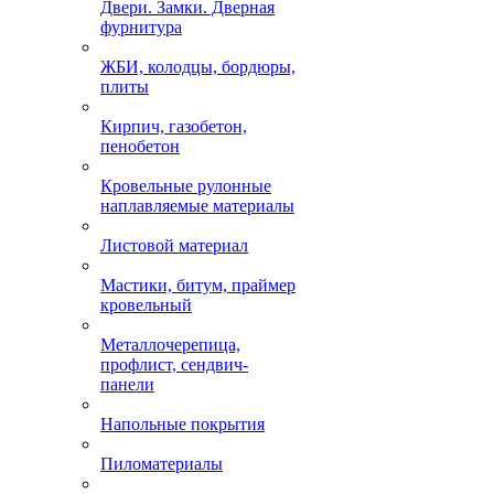
Двери. Замки. Дверная
фурнитура
ЖБИ, колодцы, бордюры,
плиты
Кирпич, газобетон,
пенобетон
Кровельные рулонные
наплавляемые материалы
Листовой материал
Мастики, битум, праймер
кровельный
Металлочерепица,
профлист, сендвич-
панели
Напольные покрытия
Пиломатериалы