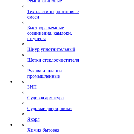
Ремни клиновые
Техпластины, резиновые
смеси
Быстроразъемные
соединения, камлоки,
штуцеры
Шнур уплотнительный
Щетки стеклоочистителя
Рукава и шланги
промышленные
ЗИП
Судовая арматура
Судовые двери, люки
Якоря
Химия бытовая