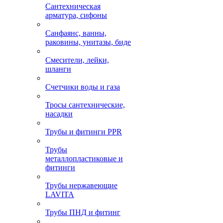
Сантехническая
арматура, сифоны
Санфаянс, ванны,
раковины, унитазы, биде
Смесители, лейки,
шланги
Счетчики воды и газа
Тросы сантехнические,
насадки
Трубы и фитинги PPR
Трубы
металлопластиковые и
фитинги
Трубы нержавеющие
LAVITA
Трубы ПНД и фитинг