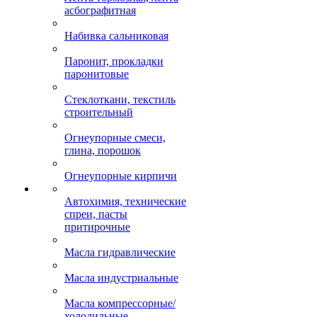
асбографитная
Набивка сальниковая
Паронит, прокладки
паронитовые
Стеклоткани, текстиль
строительный
Огнеупорные смеси,
глина, порошок
Огнеупорные кирпичи
Автохимия, технические
спреи, пасты
притирочные
Масла гидравлические
Масла индустриальные
Масла компрессорные/
холодильные