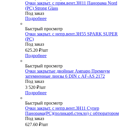
Очки закрыт. с прям.вент.ЗН11 Панорама Nord
(PC) Strong Glass
Под заказ
Подробнее
Быстрый просмотр
Очки закрыт. с непр.вент.ЗН55 SPARK SUPER
(РC)
Под заказ
625.20
₽
/шт
Подробнее
Быстрый просмотр
Очки закрытые двойные Ампаро Премиум
затемненные линзы 6 DIN с AF-AS 2172
Под заказ
3 520
₽
/шт
Подробнее
Быстрый просмотр
Очки закрыт. с непр.вент.ЗН11 Супер
Панорама(РС)(поликарб.стекло) с обтюратором
Под заказ
627.60
₽
/шт