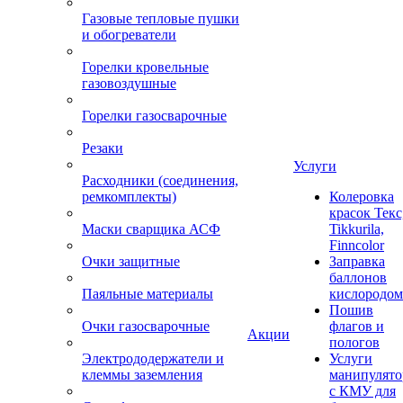
Газовые тепловые пушки
и обогреватели
Горелки кровельные
газовоздушные
Горелки газосварочные
Резаки
Услуги
Расходники (соединения,
ремкомплекты)
Колеровка
красок Текс
Маски сварщика АСФ
Tikkurila,
Finncolor
Очки защитные
Заправка
баллонов
Паяльные материалы
кислородом
Пошив
Очки газосварочные
флагов и
Акции
пологов
Электрододержатели и
Услуги
клеммы заземления
манипулято
с КМУ для