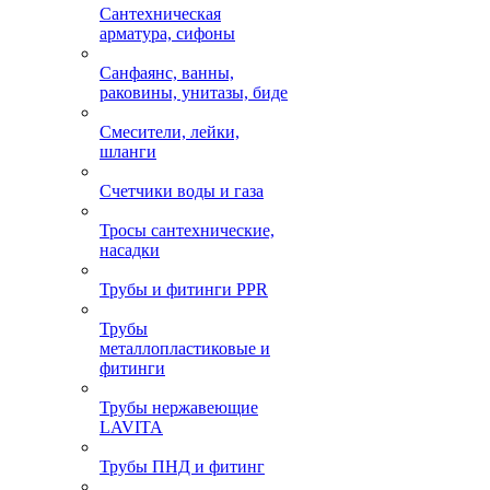
Сантехническая
арматура, сифоны
Санфаянс, ванны,
раковины, унитазы, биде
Смесители, лейки,
шланги
Счетчики воды и газа
Тросы сантехнические,
насадки
Трубы и фитинги PPR
Трубы
металлопластиковые и
фитинги
Трубы нержавеющие
LAVITA
Трубы ПНД и фитинг