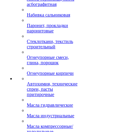
асбографитная
Набивка сальниковая
Паронит, прокладки
паронитовые
Стеклоткани, текстиль
строительный
Огнеупорные смеси,
глина, порошок
Огнеупорные кирпичи
Автохимия, технические
спреи, пасты
притирочные
Масла гидравлические
Масла индустриальные
Масла компрессорные/
холодильные