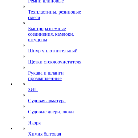
Ремни клиновые
Техпластины, резиновые
смеси
Быстроразъемные
соединения, камлоки,
штуцеры
Шнур уплотнительный
Щетки стеклоочистителя
Рукава и шланги
промышленные
ЗИП
Судовая арматура
Судовые двери, люки
Якоря
Химия бытовая