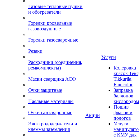
Газовые тепловые пушки
и обогреватели
Горелки кровельные
газовоздушные
Горелки газосварочные
Резаки
Услуги
Расходники (соединения,
ремкомплекты)
Колеровка
красок Текс
Маски сварщика АСФ
Tikkurila,
Finncolor
Очки защитные
Заправка
баллонов
Паяльные материалы
кислородом
Пошив
Очки газосварочные
флагов и
Акции
пологов
Электрододержатели и
Услуги
клеммы заземления
манипулято
с КМУ для