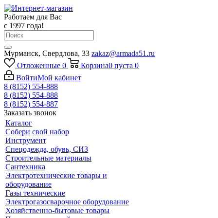
Работаем для Вас
с 1997 года!
Мурманск, Свердлова, 33
zakaz@armada51.ru
Отложенные
0
Корзина
0
пуста
0
Войти
Мой кабинет
8 (8152) 554-888
8 (8152) 554-888
8 (8152) 554-887
Заказать звонок
Каталог
Собери свой набор
Инструмент
Спецодежда, обувь, СИЗ
Строительные материалы
Сантехника
Электротехнические товары и
оборудование
Газы технические
Электрогазосварочное оборудование
Хозяйственно-бытовые товары