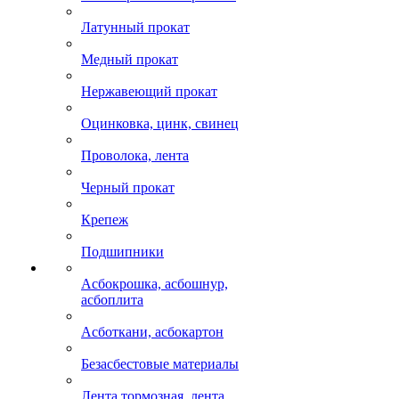
Латунный прокат
Медный прокат
Нержавеющий прокат
Оцинковка, цинк, свинец
Проволока, лента
Черный прокат
Крепеж
Подшипники
Асбокрошка, асбошнур,
асбоплита
Асботкани, асбокартон
Безасбестовые материалы
Лента тормозная, лента