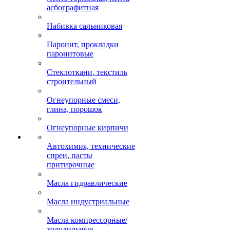
асбографитная
Набивка сальниковая
Паронит, прокладки
паронитовые
Стеклоткани, текстиль
строительный
Огнеупорные смеси,
глина, порошок
Огнеупорные кирпичи
Автохимия, технические
спреи, пасты
притирочные
Масла гидравлические
Масла индустриальные
Масла компрессорные/
холодильные