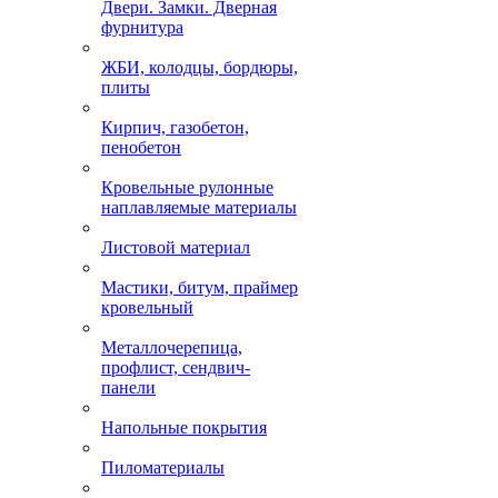
Двери. Замки. Дверная
фурнитура
ЖБИ, колодцы, бордюры,
плиты
Кирпич, газобетон,
пенобетон
Кровельные рулонные
наплавляемые материалы
Листовой материал
Мастики, битум, праймер
кровельный
Металлочерепица,
профлист, сендвич-
панели
Напольные покрытия
Пиломатериалы