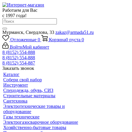
Работаем для Вас
с 1997 года!
Мурманск, Свердлова, 33
zakaz@armada51.ru
Отложенные
0
Корзина
0
пуста
0
Войти
Мой кабинет
8 (8152) 554-888
8 (8152) 554-888
8 (8152) 554-887
Заказать звонок
Каталог
Собери свой набор
Инструмент
Спецодежда, обувь, СИЗ
Строительные материалы
Сантехника
Электротехнические товары и
оборудование
Газы технические
Электрогазосварочное оборудование
Хозяйственно-бытовые товары