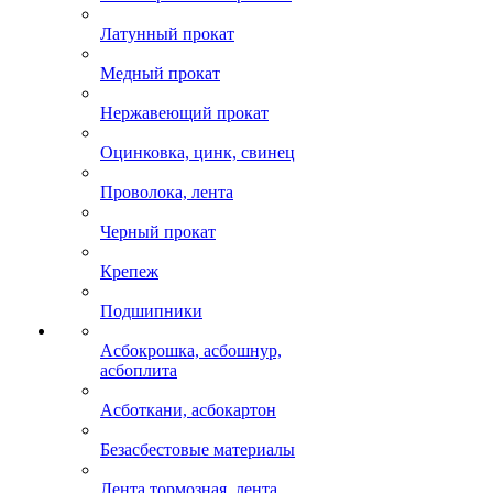
Латунный прокат
Медный прокат
Нержавеющий прокат
Оцинковка, цинк, свинец
Проволока, лента
Черный прокат
Крепеж
Подшипники
Асбокрошка, асбошнур,
асбоплита
Асботкани, асбокартон
Безасбестовые материалы
Лента тормозная, лента