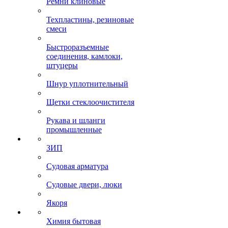
Ремни клиновые
Техпластины, резиновые
смеси
Быстроразъемные
соединения, камлоки,
штуцеры
Шнур уплотнительный
Щетки стеклоочистителя
Рукава и шланги
промышленные
ЗИП
Судовая арматура
Судовые двери, люки
Якоря
Химия бытовая