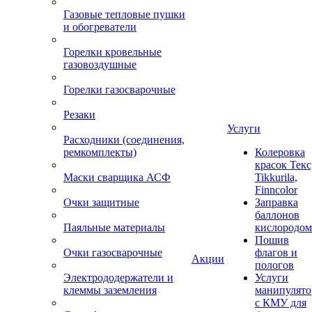
Газовые тепловые пушки
и обогреватели
Горелки кровельные
газовоздушные
Горелки газосварочные
Резаки
Услуги
Расходники (соединения,
ремкомплекты)
Колеровка
красок Текс
Маски сварщика АСФ
Tikkurila,
Finncolor
Очки защитные
Заправка
баллонов
Паяльные материалы
кислородом
Пошив
Очки газосварочные
флагов и
Акции
пологов
Электрододержатели и
Услуги
клеммы заземления
манипулято
с КМУ для