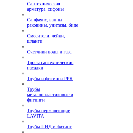
Сантехническая
арматура, сифоны
Санфаянс, ванны,
раковины, унитазы, биде
Смесители, лейки,
шланги
Счетчики воды и газа
Тросы сантехнические,
насадки
Трубы и фитинги PPR
Трубы
металлопластиковые и
фитинги
Трубы нержавеющие
LAVITA
Трубы ПНД и фитинг