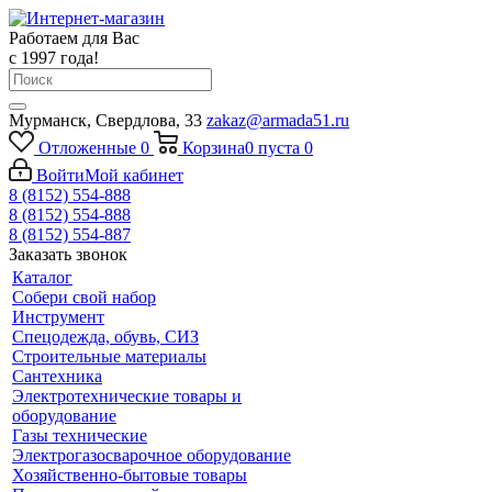
Работаем для Вас
с 1997 года!
Мурманск, Свердлова, 33
zakaz@armada51.ru
Отложенные
0
Корзина
0
пуста
0
Войти
Мой кабинет
8 (8152) 554-888
8 (8152) 554-888
8 (8152) 554-887
Заказать звонок
Каталог
Собери свой набор
Инструмент
Спецодежда, обувь, СИЗ
Строительные материалы
Сантехника
Электротехнические товары и
оборудование
Газы технические
Электрогазосварочное оборудование
Хозяйственно-бытовые товары