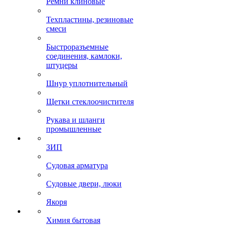
Ремни клиновые
Техпластины, резиновые
смеси
Быстроразъемные
соединения, камлоки,
штуцеры
Шнур уплотнительный
Щетки стеклоочистителя
Рукава и шланги
промышленные
ЗИП
Судовая арматура
Судовые двери, люки
Якоря
Химия бытовая