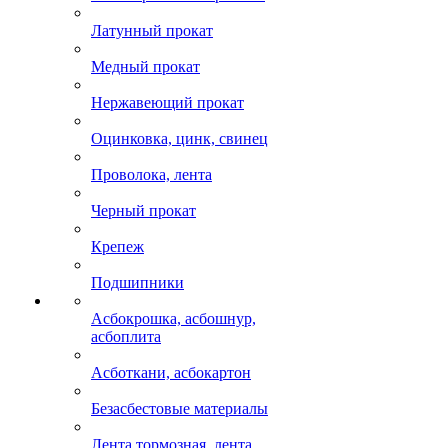
Латунный прокат
Медный прокат
Нержавеющий прокат
Оцинковка, цинк, свинец
Проволока, лента
Черный прокат
Крепеж
Подшипники
Асбокрошка, асбошнур,
асбоплита
Асботкани, асбокартон
Безасбестовые материалы
Лента тормозная, лента