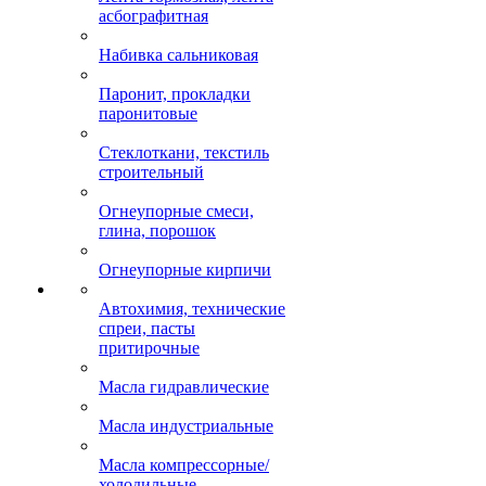
асбографитная
Набивка сальниковая
Паронит, прокладки
паронитовые
Стеклоткани, текстиль
строительный
Огнеупорные смеси,
глина, порошок
Огнеупорные кирпичи
Автохимия, технические
спреи, пасты
притирочные
Масла гидравлические
Масла индустриальные
Масла компрессорные/
холодильные