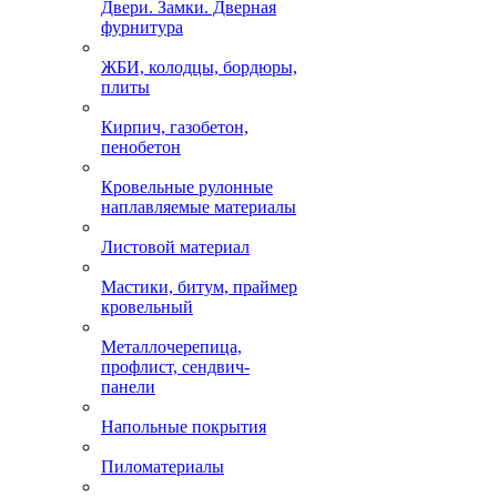
Двери. Замки. Дверная
фурнитура
ЖБИ, колодцы, бордюры,
плиты
Кирпич, газобетон,
пенобетон
Кровельные рулонные
наплавляемые материалы
Листовой материал
Мастики, битум, праймер
кровельный
Металлочерепица,
профлист, сендвич-
панели
Напольные покрытия
Пиломатериалы