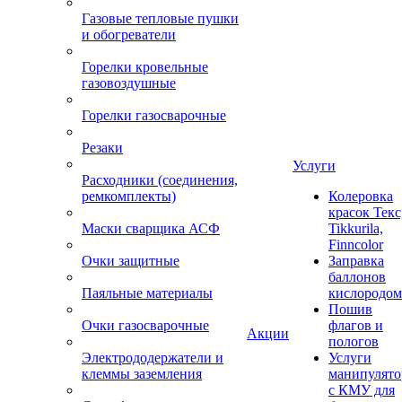
Газовые тепловые пушки
и обогреватели
Горелки кровельные
газовоздушные
Горелки газосварочные
Резаки
Услуги
Расходники (соединения,
ремкомплекты)
Колеровка
красок Текс
Маски сварщика АСФ
Tikkurila,
Finncolor
Очки защитные
Заправка
баллонов
Паяльные материалы
кислородом
Пошив
Очки газосварочные
флагов и
Акции
пологов
Электрододержатели и
Услуги
клеммы заземления
манипулято
с КМУ для