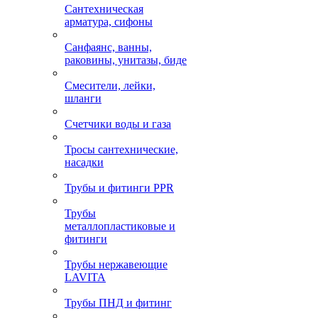
Сантехническая
арматура, сифоны
Санфаянс, ванны,
раковины, унитазы, биде
Смесители, лейки,
шланги
Счетчики воды и газа
Тросы сантехнические,
насадки
Трубы и фитинги PPR
Трубы
металлопластиковые и
фитинги
Трубы нержавеющие
LAVITA
Трубы ПНД и фитинг