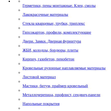
Герметики, пены монтажные. Клеи, смолы
Лакокрасочные материалы
Стекла кварцевые, трубки, триплекс
Гипсокартон, профили, комплектующие
Двери. Замки. Дверная фурнитура
ЖБИ, колодцы, бордюры, плиты
Кирпич, газобетон, пенобетон
Кровельные рулонные наплавляемые материалы
Листовой материал
Мастики, битум, праймер кровельный
Металлочерепица, профлист, сендвич-панели
Напольные покрытия