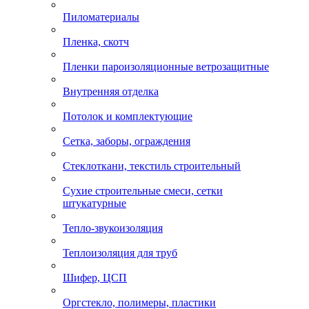
Пиломатериалы
Пленка, скотч
Пленки пароизоляционные ветрозащитные
Внутренняя отделка
Потолок и комплектующие
Сетка, заборы, ограждения
Стеклоткани, текстиль строительный
Сухие строительные смеси, сетки
штукатурные
Тепло-звукоизоляция
Теплоизоляция для труб
Шифер, ЦСП
Оргстекло, полимеры, пластики