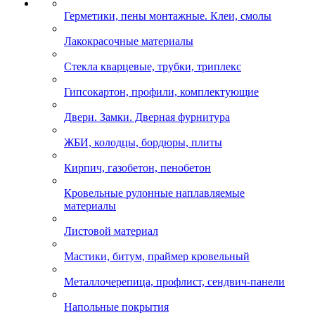
Герметики, пены монтажные. Клеи, смолы
Лакокрасочные материалы
Стекла кварцевые, трубки, триплекс
Гипсокартон, профили, комплектующие
Двери. Замки. Дверная фурнитура
ЖБИ, колодцы, бордюры, плиты
Кирпич, газобетон, пенобетон
Кровельные рулонные наплавляемые
материалы
Листовой материал
Мастики, битум, праймер кровельный
Металлочерепица, профлист, сендвич-панели
Напольные покрытия