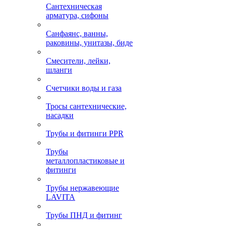
Сантехническая
арматура, сифоны
Санфаянс, ванны,
раковины, унитазы, биде
Смесители, лейки,
шланги
Счетчики воды и газа
Тросы сантехнические,
насадки
Трубы и фитинги PPR
Трубы
металлопластиковые и
фитинги
Трубы нержавеющие
LAVITA
Трубы ПНД и фитинг