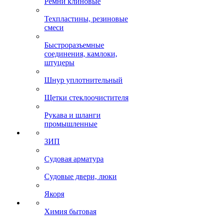
Ремни клиновые
Техпластины, резиновые
смеси
Быстроразъемные
соединения, камлоки,
штуцеры
Шнур уплотнительный
Щетки стеклоочистителя
Рукава и шланги
промышленные
ЗИП
Судовая арматура
Судовые двери, люки
Якоря
Химия бытовая