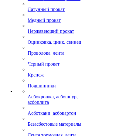
Латунный прокат
Медный прокат
Нержавеющий прокат
Оцинковка, цинк, свинец
Проволока, лента
Черный прокат
Крепеж
Подшипники
Асбокрошка, асбошнур,
асбоплита
Асботкани, асбокартон
Безасбестовые материалы
Лента тормозная, лента