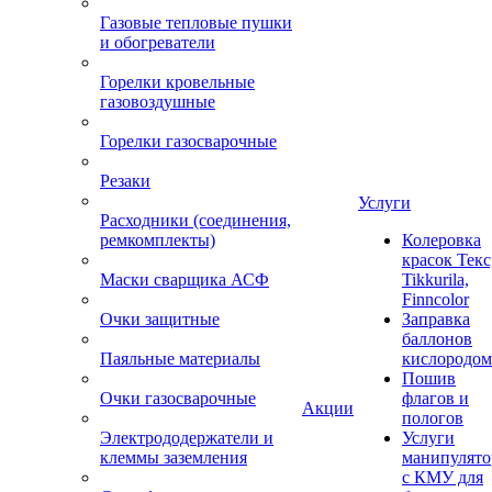
Газовые тепловые пушки
и обогреватели
Горелки кровельные
газовоздушные
Горелки газосварочные
Резаки
Услуги
Расходники (соединения,
ремкомплекты)
Колеровка
красок Текс
Маски сварщика АСФ
Tikkurila,
Finncolor
Очки защитные
Заправка
баллонов
Паяльные материалы
кислородом
Пошив
Очки газосварочные
флагов и
Акции
пологов
Электрододержатели и
Услуги
клеммы заземления
манипулято
с КМУ для