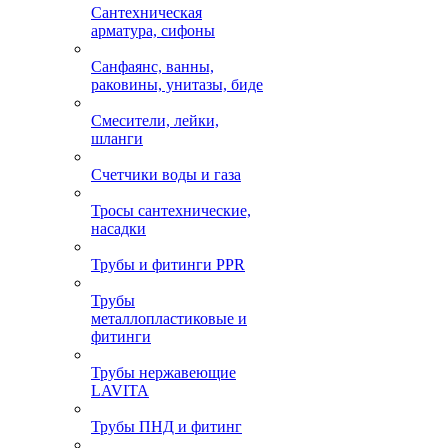
Сантехническая
арматура, сифоны
Санфаянс, ванны,
раковины, унитазы, биде
Смесители, лейки,
шланги
Счетчики воды и газа
Тросы сантехнические,
насадки
Трубы и фитинги PPR
Трубы
металлопластиковые и
фитинги
Трубы нержавеющие
LAVITA
Трубы ПНД и фитинг