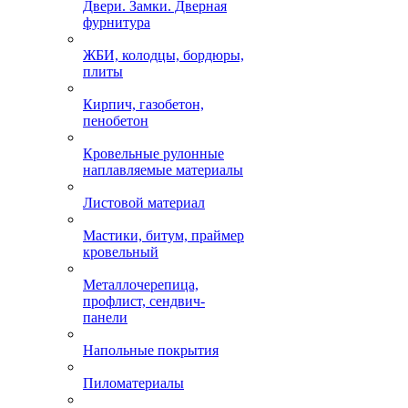
Двери. Замки. Дверная
фурнитура
ЖБИ, колодцы, бордюры,
плиты
Кирпич, газобетон,
пенобетон
Кровельные рулонные
наплавляемые материалы
Листовой материал
Мастики, битум, праймер
кровельный
Металлочерепица,
профлист, сендвич-
панели
Напольные покрытия
Пиломатериалы