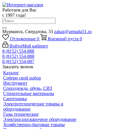
Работаем для Вас
с 1997 года!
Мурманск, Свердлова, 33
zakaz@armada51.ru
Отложенные
0
Корзина
0
пуста
0
Войти
Мой кабинет
8 (8152) 554-888
8 (8152) 554-888
8 (8152) 554-887
Заказать звонок
Каталог
Собери свой набор
Инструмент
Спецодежда, обувь, СИЗ
Строительные материалы
Сантехника
Электротехнические товары и
оборудование
Газы технические
Электрогазосварочное оборудование
Хозяйственно-бытовые товары