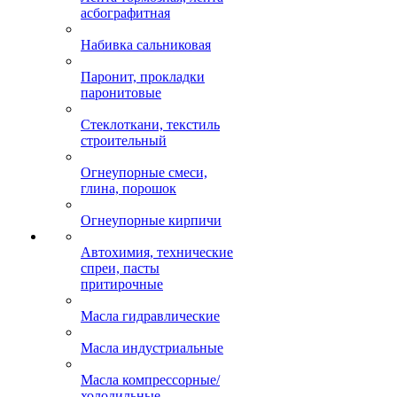
асбографитная
Набивка сальниковая
Паронит, прокладки
паронитовые
Стеклоткани, текстиль
строительный
Огнеупорные смеси,
глина, порошок
Огнеупорные кирпичи
Автохимия, технические
спреи, пасты
притирочные
Масла гидравлические
Масла индустриальные
Масла компрессорные/
холодильные