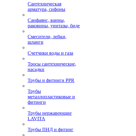
Сантехническая
арматура, сифоны
Санфаянс, ванны,
раковины, унитазы, биде
Смесители, лейки,
шланги
Счетчики воды и газа
Тросы сантехнические,
насадки
Трубы и фитинги PPR
Трубы
металлопластиковые и
фитинги
Трубы нержавеющие
LAVITA
Трубы ПНД и фитинг