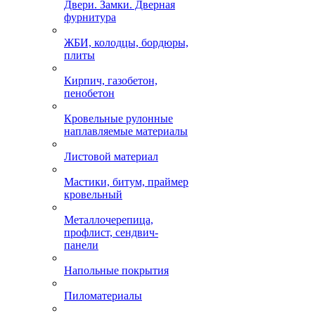
Двери. Замки. Дверная
фурнитура
ЖБИ, колодцы, бордюры,
плиты
Кирпич, газобетон,
пенобетон
Кровельные рулонные
наплавляемые материалы
Листовой материал
Мастики, битум, праймер
кровельный
Металлочерепица,
профлист, сендвич-
панели
Напольные покрытия
Пиломатериалы