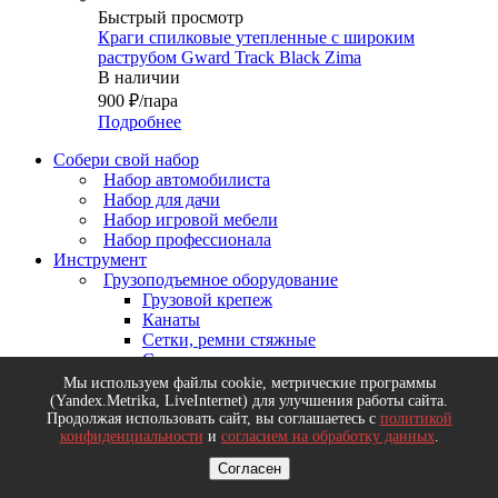
Быстрый просмотр
Краги спилковые утепленные c широким
раструбом Gward Track Black Zima
В наличии
900
₽
/пара
Подробнее
Собери свой набор
Набор автомобилиста
Набор для дачи
Набор игровой мебели
Набор профессионала
Инструмент
Грузоподъемное оборудование
Грузовой крепеж
Канаты
Сетки, ремни стяжные
Стропы
Еще
Мы используем файлы cookie, метрические программы
Абразивный, зачистной инструмент, круги
(Yandex.Metrika, LiveInternet) для улучшения работы сайта.
Продолжая использовать сайт, вы соглашаетесь с
политикой
отрезные
конфиденциальности
и
согласием на обработку данных
.
Щетки зачистные (для УШМ, дрели, ручные)
Круги зачистные и лепестковые
Согласен
Круги шлифовальные