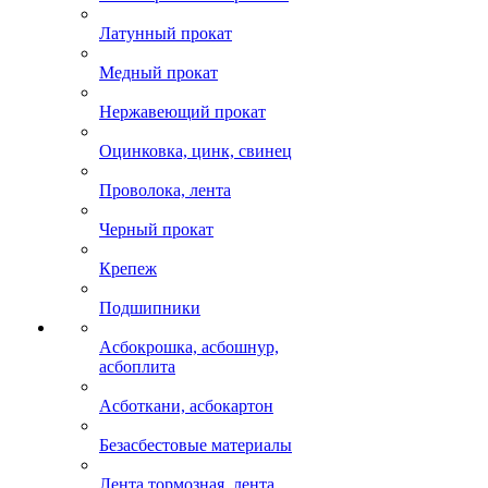
Латунный прокат
Медный прокат
Нержавеющий прокат
Оцинковка, цинк, свинец
Проволока, лента
Черный прокат
Крепеж
Подшипники
Асбокрошка, асбошнур,
асбоплита
Асботкани, асбокартон
Безасбестовые материалы
Лента тормозная, лента