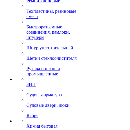
Ремни клиновые
Техпластины, резиновые
смеси
Быстроразъемные
соединения, камлоки,
штуцеры
Шнур уплотнительный
Щетки стеклоочистителя
Рукава и шланги
промышленные
ЗИП
Судовая арматура
Судовые двери, люки
Якоря
Химия бытовая