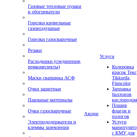
Газовые тепловые пушки
и обогреватели
Горелки кровельные
газовоздушные
Горелки газосварочные
Резаки
Услуги
Расходники (соединения,
ремкомплекты)
Колеровка
красок Текс
Маски сварщика АСФ
Tikkurila,
Finncolor
Очки защитные
Заправка
баллонов
Паяльные материалы
кислородом
Пошив
Очки газосварочные
флагов и
Акции
пологов
Электрододержатели и
Услуги
клеммы заземления
манипулято
с КМУ для