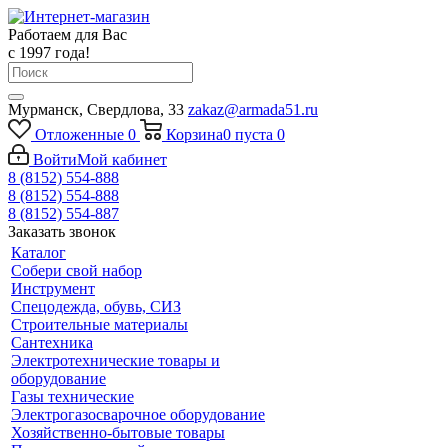
Работаем для Вас
с 1997 года!
Мурманск, Свердлова, 33
zakaz@armada51.ru
Отложенные
0
Корзина
0
пуста
0
Войти
Мой кабинет
8 (8152) 554-888
8 (8152) 554-888
8 (8152) 554-887
Заказать звонок
Каталог
Собери свой набор
Инструмент
Спецодежда, обувь, СИЗ
Строительные материалы
Сантехника
Электротехнические товары и
оборудование
Газы технические
Электрогазосварочное оборудование
Хозяйственно-бытовые товары