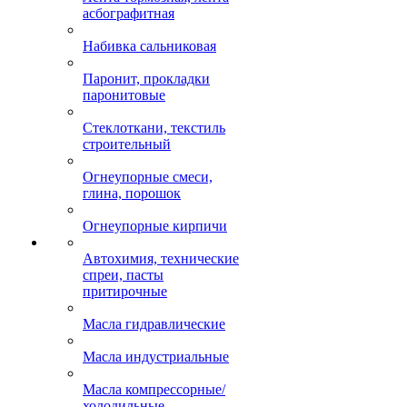
асбографитная
Набивка сальниковая
Паронит, прокладки
паронитовые
Стеклоткани, текстиль
строительный
Огнеупорные смеси,
глина, порошок
Огнеупорные кирпичи
Автохимия, технические
спреи, пасты
притирочные
Масла гидравлические
Масла индустриальные
Масла компрессорные/
холодильные