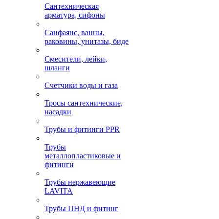
Сантехническая
арматура, сифоны
Санфаянс, ванны,
раковины, унитазы, биде
Смесители, лейки,
шланги
Счетчики воды и газа
Тросы сантехнические,
насадки
Трубы и фитинги PPR
Трубы
металлопластиковые и
фитинги
Трубы нержавеющие
LAVITA
Трубы ПНД и фитинг