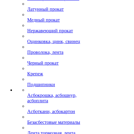
Латунный прокат
Медный прокат
Нержавеющий прокат
Оцинковка, цинк, свинец
Проволока, лента
Черный прокат
Крепеж
Подшипники
Асбокрошка, асбошнур,
асбоплита
Асботкани, асбокартон
Безасбестовые материалы
Лента тормозная, лента