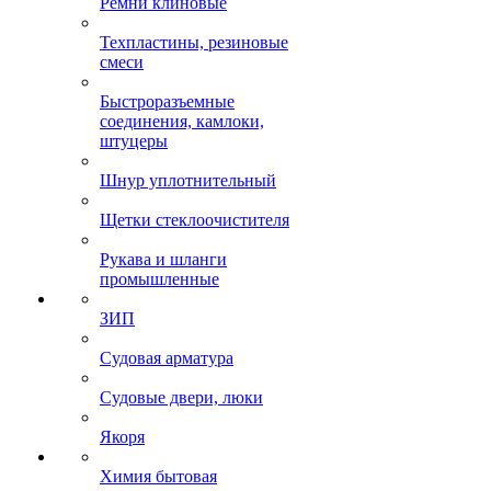
Ремни клиновые
Техпластины, резиновые
смеси
Быстроразъемные
соединения, камлоки,
штуцеры
Шнур уплотнительный
Щетки стеклоочистителя
Рукава и шланги
промышленные
ЗИП
Судовая арматура
Судовые двери, люки
Якоря
Химия бытовая