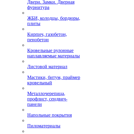
Двери. Замки. Дверная
фурнитура
ЖБИ, колодцы, бордюры,
плиты
Кирпич, газобетон,
пенобетон
Кровельные рулонные
наплавляемые материалы
Листовой материал
Мастики, битум, праймер
кровельный
Металлочерепица,
профлист, сендвич-
панели
Напольные покрытия
Пиломатериалы