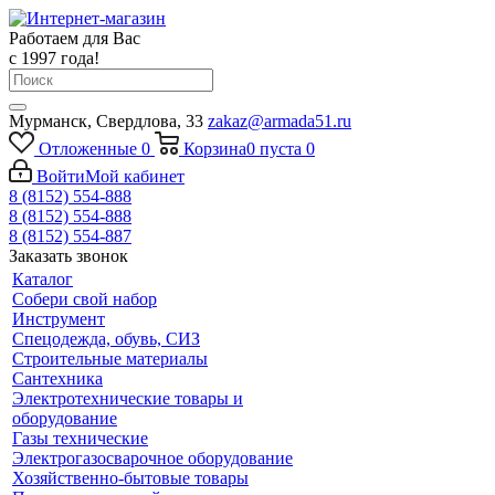
Работаем для Вас
с 1997 года!
Мурманск, Свердлова, 33
zakaz@armada51.ru
Отложенные
0
Корзина
0
пуста
0
Войти
Мой кабинет
8 (8152) 554-888
8 (8152) 554-888
8 (8152) 554-887
Заказать звонок
Каталог
Собери свой набор
Инструмент
Спецодежда, обувь, СИЗ
Строительные материалы
Сантехника
Электротехнические товары и
оборудование
Газы технические
Электрогазосварочное оборудование
Хозяйственно-бытовые товары