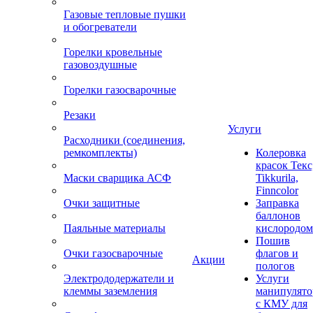
Газовые тепловые пушки
и обогреватели
Горелки кровельные
газовоздушные
Горелки газосварочные
Резаки
Услуги
Расходники (соединения,
ремкомплекты)
Колеровка
красок Текс
Маски сварщика АСФ
Tikkurila,
Finncolor
Очки защитные
Заправка
баллонов
Паяльные материалы
кислородом
Пошив
Очки газосварочные
флагов и
Акции
пологов
Электрододержатели и
Услуги
клеммы заземления
манипулято
с КМУ для