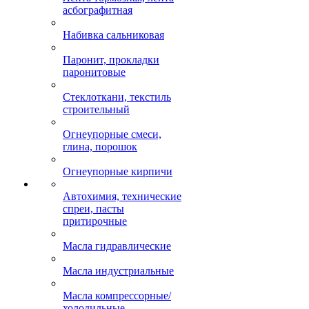
асбографитная
Набивка сальниковая
Паронит, прокладки
паронитовые
Стеклоткани, текстиль
строительный
Огнеупорные смеси,
глина, порошок
Огнеупорные кирпичи
Автохимия, технические
спреи, пасты
притирочные
Масла гидравлические
Масла индустриальные
Масла компрессорные/
холодильные