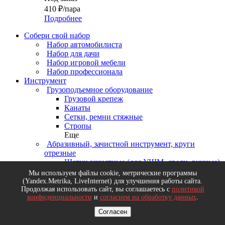
410
₽
/пара
Подробнее
Собери свой набор
Набор автомобилиста
Набор для дачи
Набор игровой мебели
Набор профессионала
Инструмент
Грузоподъемное оборудование
Грузовой крепеж
Канаты
Сетки, ремни стяжные
Стропы
Еще
Абразивный, зачистной инструмент, круги
отрезные
Щетки зачистные (для УШМ, дрели, ручные)
Круги зачистные и лепестковые
Мы используем файлы cookie, метрические программы
Круги шлифовальные
(Yandex.Metrika, LiveInternet) для улучшения работы сайта.
Бумага наждачная, ленты, листы, сетки
Продолжая использовать сайт, вы соглашаетесь с
политикой
конфиденциальности
и
согласием на обработку данных
.
шлифовальные
Еще
Согласен
Деревообрабатывающий инструмент, диски