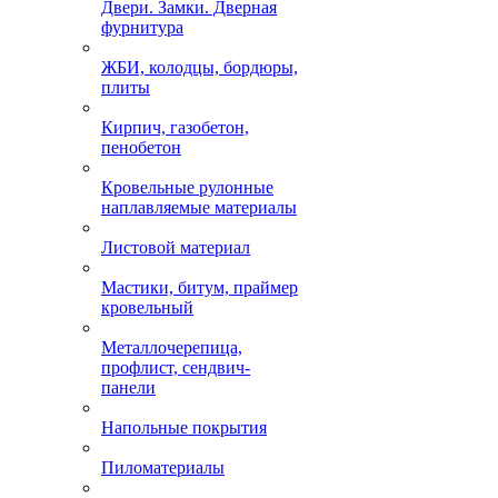
Двери. Замки. Дверная
фурнитура
ЖБИ, колодцы, бордюры,
плиты
Кирпич, газобетон,
пенобетон
Кровельные рулонные
наплавляемые материалы
Листовой материал
Мастики, битум, праймер
кровельный
Металлочерепица,
профлист, сендвич-
панели
Напольные покрытия
Пиломатериалы