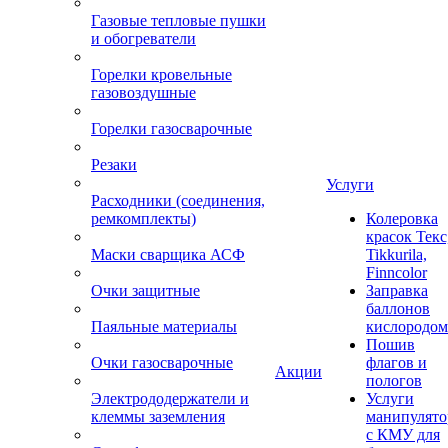
Газовые тепловые пушки
и обогреватели
Горелки кровельные
газовоздушные
Горелки газосварочные
Резаки
Услуги
Расходники (соединения,
ремкомплекты)
Колеровка
красок Текс
Маски сварщика АСФ
Tikkurila,
Finncolor
Очки защитные
Заправка
баллонов
Паяльные материалы
кислородом
Пошив
Очки газосварочные
флагов и
Акции
пологов
Электрододержатели и
Услуги
клеммы заземления
манипулято
с КМУ для