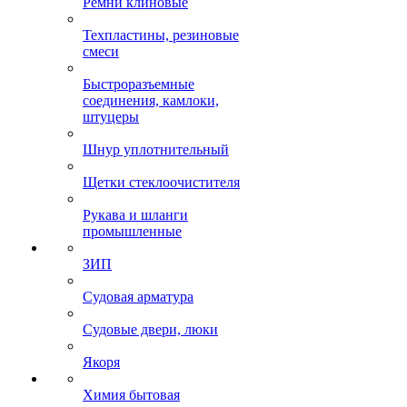
Ремни клиновые
Техпластины, резиновые
смеси
Быстроразъемные
соединения, камлоки,
штуцеры
Шнур уплотнительный
Щетки стеклоочистителя
Рукава и шланги
промышленные
ЗИП
Судовая арматура
Судовые двери, люки
Якоря
Химия бытовая