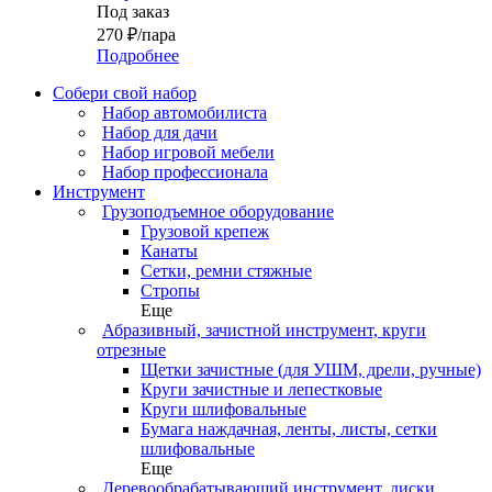
Под заказ
270
₽
/пара
Подробнее
Собери свой набор
Набор автомобилиста
Набор для дачи
Набор игровой мебели
Набор профессионала
Инструмент
Грузоподъемное оборудование
Грузовой крепеж
Канаты
Сетки, ремни стяжные
Стропы
Еще
Абразивный, зачистной инструмент, круги
отрезные
Щетки зачистные (для УШМ, дрели, ручные)
Круги зачистные и лепестковые
Круги шлифовальные
Бумага наждачная, ленты, листы, сетки
шлифовальные
Еще
Деревообрабатывающий инструмент, диски