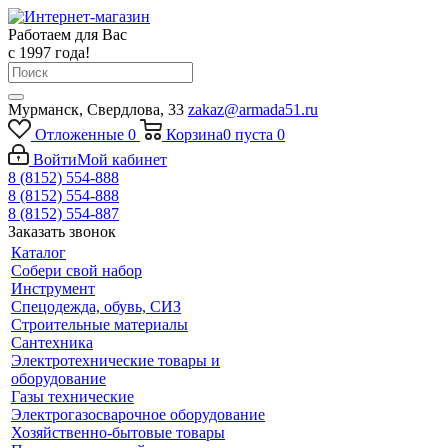
Работаем для Вас
с 1997 года!
Мурманск, Свердлова, 33
zakaz@armada51.ru
Отложенные
0
Корзина
0
пуста
0
Войти
Мой кабинет
8 (8152) 554-888
8 (8152) 554-888
8 (8152) 554-887
Заказать звонок
Каталог
Собери свой набор
Инструмент
Спецодежда, обувь, СИЗ
Строительные материалы
Сантехника
Электротехнические товары и
оборудование
Газы технические
Электрогазосварочное оборудование
Хозяйственно-бытовые товары