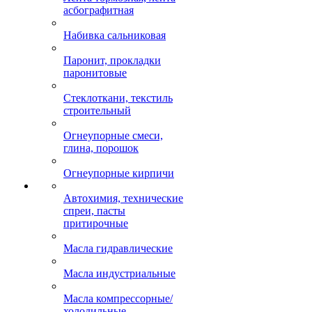
асбографитная
Набивка сальниковая
Паронит, прокладки
паронитовые
Стеклоткани, текстиль
строительный
Огнеупорные смеси,
глина, порошок
Огнеупорные кирпичи
Автохимия, технические
спреи, пасты
притирочные
Масла гидравлические
Масла индустриальные
Масла компрессорные/
холодильные