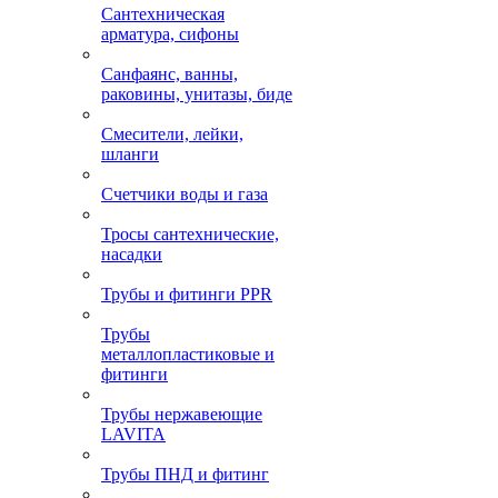
Сантехническая
арматура, сифоны
Санфаянс, ванны,
раковины, унитазы, биде
Смесители, лейки,
шланги
Счетчики воды и газа
Тросы сантехнические,
насадки
Трубы и фитинги PPR
Трубы
металлопластиковые и
фитинги
Трубы нержавеющие
LAVITA
Трубы ПНД и фитинг