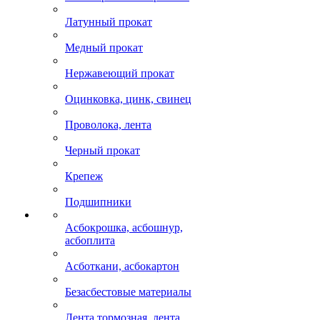
Латунный прокат
Медный прокат
Нержавеющий прокат
Оцинковка, цинк, свинец
Проволока, лента
Черный прокат
Крепеж
Подшипники
Асбокрошка, асбошнур,
асбоплита
Асботкани, асбокартон
Безасбестовые материалы
Лента тормозная, лента