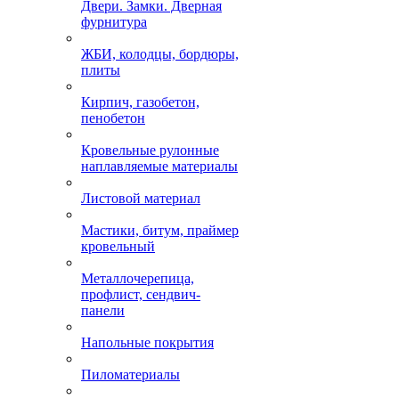
Двери. Замки. Дверная
фурнитура
ЖБИ, колодцы, бордюры,
плиты
Кирпич, газобетон,
пенобетон
Кровельные рулонные
наплавляемые материалы
Листовой материал
Мастики, битум, праймер
кровельный
Металлочерепица,
профлист, сендвич-
панели
Напольные покрытия
Пиломатериалы