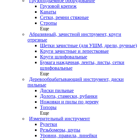
Грузоподъемное оборудование
Грузовой крепеж
Канаты
Сетки, ремни стяжные
Стропы
Еще
Абразивный, зачистной инструмент, круги
отрезные
Щетки зачистные (для УШМ, дрели, ручные)
Круги зачистные и лепестковые
Круги шлифовальные
Бумага наждачная, ленты, листы, сетки
шлифовальные
Еще
Деревообрабатывающий инструмент, диски
пильные
Диски пильные
Долота, стамески, рубанки
Ножовки и пилы по дереву
Топоры
Еще
Измерительный инструмент
Рулетки
Резьбомеры, щупы
Уровни, правила, линейки