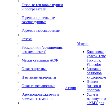
Газовые тепловые пушки
и обогреватели
Горелки кровельные
газовоздушные
Горелки газосварочные
Резаки
Услуги
Расходники (соединения,
ремкомплекты)
Колеровка
красок Текс
Маски сварщика АСФ
Tikkurila,
Finncolor
Очки защитные
Заправка
баллонов
Паяльные материалы
кислородом
Пошив
Очки газосварочные
флагов и
Акции
пологов
Электрододержатели и
Услуги
клеммы заземления
манипулято
с КМУ для