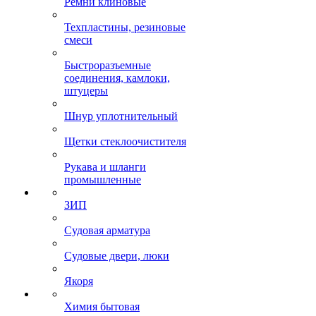
Ремни клиновые
Техпластины, резиновые
смеси
Быстроразъемные
соединения, камлоки,
штуцеры
Шнур уплотнительный
Щетки стеклоочистителя
Рукава и шланги
промышленные
ЗИП
Судовая арматура
Судовые двери, люки
Якоря
Химия бытовая