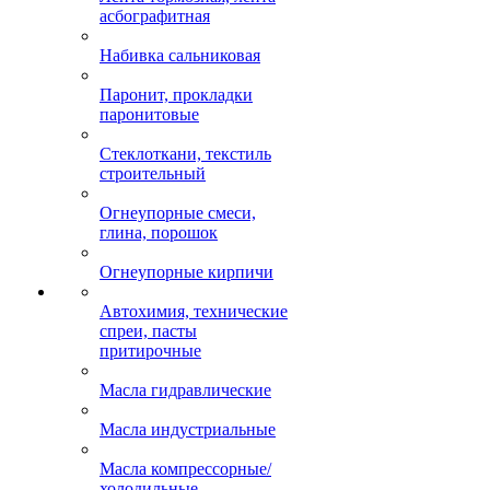
асбографитная
Набивка сальниковая
Паронит, прокладки
паронитовые
Стеклоткани, текстиль
строительный
Огнеупорные смеси,
глина, порошок
Огнеупорные кирпичи
Автохимия, технические
спреи, пасты
притирочные
Масла гидравлические
Масла индустриальные
Масла компрессорные/
холодильные