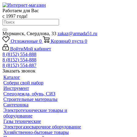
Работаем для Вас
с 1997 года!
Мурманск, Свердлова, 33
zakaz@armada51.ru
Отложенные
0
Корзина
0
пуста
0
Войти
Мой кабинет
8 (8152) 554-888
8 (8152) 554-888
8 (8152) 554-887
Заказать звонок
Каталог
Собери свой набор
Инструмент
Спецодежда, обувь, СИЗ
Строительные материалы
Сантехника
Электротехнические товары и
оборудование
Газы технические
Электрогазосварочное оборудование
Хозяйственно-бытовые товары