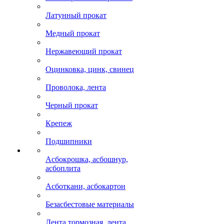
Латунный прокат
Медный прокат
Нержавеющий прокат
Оцинковка, цинк, свинец
Проволока, лента
Черный прокат
Крепеж
Подшипники
Асбокрошка, асбошнур,
асбоплита
Асботкани, асбокартон
Безасбестовые материалы
Лента тормозная, лента