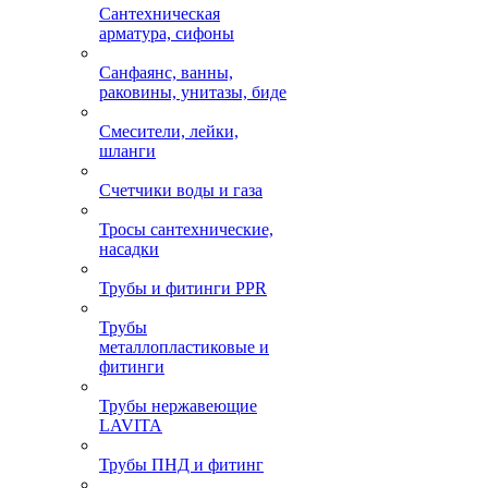
Сантехническая
арматура, сифоны
Санфаянс, ванны,
раковины, унитазы, биде
Смесители, лейки,
шланги
Счетчики воды и газа
Тросы сантехнические,
насадки
Трубы и фитинги PPR
Трубы
металлопластиковые и
фитинги
Трубы нержавеющие
LAVITA
Трубы ПНД и фитинг