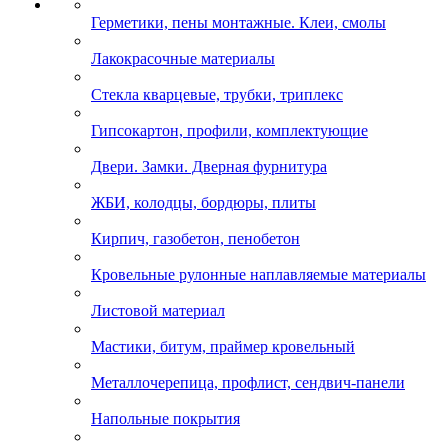
Герметики, пены монтажные. Клеи, смолы
Лакокрасочные материалы
Стекла кварцевые, трубки, триплекс
Гипсокартон, профили, комплектующие
Двери. Замки. Дверная фурнитура
ЖБИ, колодцы, бордюры, плиты
Кирпич, газобетон, пенобетон
Кровельные рулонные наплавляемые материалы
Листовой материал
Мастики, битум, праймер кровельный
Металлочерепица, профлист, сендвич-панели
Напольные покрытия