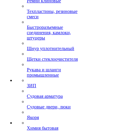
Ремни клиновые
Техпластины, резиновые
смеси
Быстроразъемные
соединения, камлоки,
штуцеры
Шнур уплотнительный
Щетки стеклоочистителя
Рукава и шланги
промышленные
ЗИП
Судовая арматура
Судовые двери, люки
Якоря
Химия бытовая