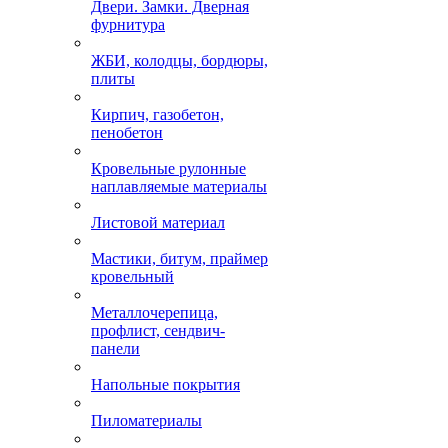
Двери. Замки. Дверная
фурнитура
ЖБИ, колодцы, бордюры,
плиты
Кирпич, газобетон,
пенобетон
Кровельные рулонные
наплавляемые материалы
Листовой материал
Мастики, битум, праймер
кровельный
Металлочерепица,
профлист, сендвич-
панели
Напольные покрытия
Пиломатериалы