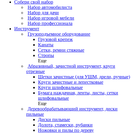
Собери свой набор
Набор автомобилиста
Набор для дачи
Набор игровой мебели
Набор профессионала
Инструмент
Грузоподъемное оборудование
Грузовой крепеж
Канаты
Сетки, ремни стяжные
Стропы
Еще
Абразивный, зачистной инструмент, круги
отрезные
Щетки зачистные (для УШМ, дрели, ручные)
Круги зачистные и лепестковые
Круги шлифовальные
Бумага наждачная, ленты, листы, сетки
шлифовальные
Еще
Деревообрабатывающий инструмент, диски
пильные
Диски пильные
Долота, стамески, рубанки
Ножовки и пилы по дереву