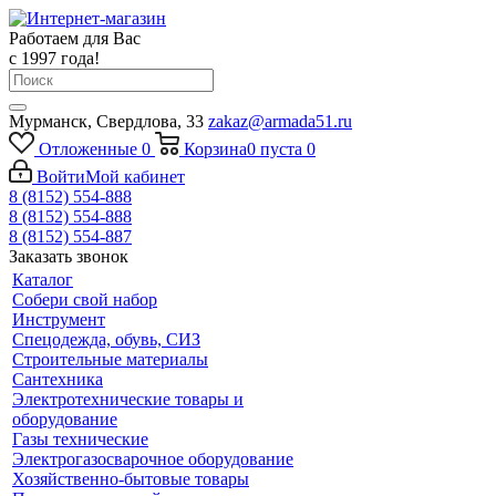
Работаем для Вас
с 1997 года!
Мурманск, Свердлова, 33
zakaz@armada51.ru
Отложенные
0
Корзина
0
пуста
0
Войти
Мой кабинет
8 (8152) 554-888
8 (8152) 554-888
8 (8152) 554-887
Заказать звонок
Каталог
Собери свой набор
Инструмент
Спецодежда, обувь, СИЗ
Строительные материалы
Сантехника
Электротехнические товары и
оборудование
Газы технические
Электрогазосварочное оборудование
Хозяйственно-бытовые товары