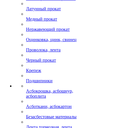
Латунный прокат
Медный прокат
Нержавеющий прокат
Оцинковка, цинк, свинец
Проволока, лента
Черный прокат
Крепеж
Подшипники
Асбокрошка, асбошнур,
асбоплита
Асботкани, асбокартон
Безасбестовые материалы
Лента тормозная, лента