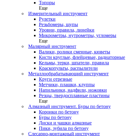
Топоры
Еще
Измерительный инструмент
Рулетки
Резьбомеры, щупы
Уровни, правила, линейки
Микрометры, нутрометры, угломеры
Еще
Малярный инструмент
Валики, ролики сменные, кюветы
Кисти круглые, флейцевые, радиаторные
Кельмы, терки, шпатели, правила
Краскопульты, распылители
Металлообрабатывающий инструмент
Круги отрезные
Метчики, плашки, клуппы
Напильники, надфили, ножовки
Резцы, твердосплавные пластины
Еще
Алмазный инструмент. Буры по бетону
Коронки по бетону
Буры по бетону
Диски и чашки алмазные
Пики, зубила по бетону
Слесарно-монтажный инструмент