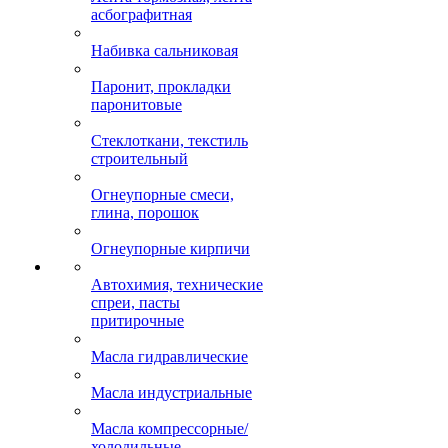
асбографитная
Набивка сальниковая
Паронит, прокладки
паронитовые
Стеклоткани, текстиль
строительный
Огнеупорные смеси,
глина, порошок
Огнеупорные кирпичи
Автохимия, технические
спреи, пасты
притирочные
Масла гидравлические
Масла индустриальные
Масла компрессорные/
холодильные