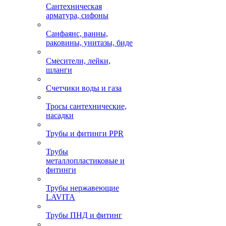
Сантехническая
арматура, сифоны
Санфаянс, ванны,
раковины, унитазы, биде
Смесители, лейки,
шланги
Счетчики воды и газа
Тросы сантехнические,
насадки
Трубы и фитинги PPR
Трубы
металлопластиковые и
фитинги
Трубы нержавеющие
LAVITA
Трубы ПНД и фитинг