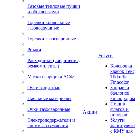
Газовые тепловые пушки
и обогреватели
Горелки кровельные
газовоздушные
Горелки газосварочные
Резаки
Услуги
Расходники (соединения,
ремкомплекты)
Колеровка
красок Текс
Маски сварщика АСФ
Tikkurila,
Finncolor
Очки защитные
Заправка
баллонов
Паяльные материалы
кислородом
Пошив
Очки газосварочные
флагов и
Акции
пологов
Электрододержатели и
Услуги
клеммы заземления
манипулято
с КМУ для