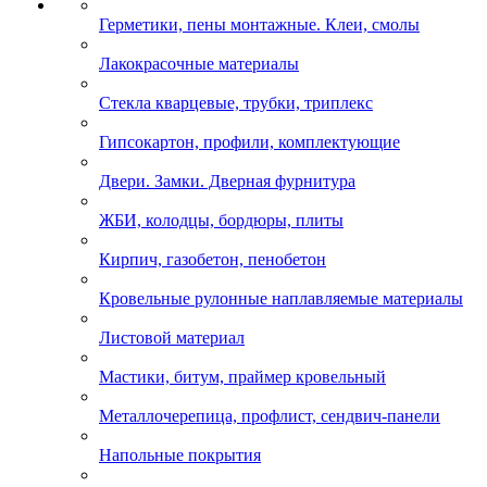
Герметики, пены монтажные. Клеи, смолы
Лакокрасочные материалы
Стекла кварцевые, трубки, триплекс
Гипсокартон, профили, комплектующие
Двери. Замки. Дверная фурнитура
ЖБИ, колодцы, бордюры, плиты
Кирпич, газобетон, пенобетон
Кровельные рулонные наплавляемые материалы
Листовой материал
Мастики, битум, праймер кровельный
Металлочерепица, профлист, сендвич-панели
Напольные покрытия