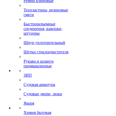
Ремни клиновые
Техпластины, резиновые
смеси
Быстроразъемные
соединения, камлоки,
штуцеры
Шнур уплотнительный
Щетки стеклоочистителя
Рукава и шланги
промышленные
ЗИП
Судовая арматура
Судовые двери, люки
Якоря
Химия бытовая