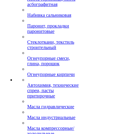
асбографитная
Набивка сальниковая
Паронит, прокладки
паронитовые
Стеклоткани, текстиль
строительный
Огнеупорные смеси,
глина, порошок
Огнеупорные кирпичи
Автохимия, технические
спреи, пасты
притирочные
Масла гидравлические
Масла индустриальные
Масла компрессорные/
холодильные