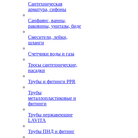
Сантехническая
арматура, сифоны
Санфаянс, ванны,
раковины, унитазы, биде
Смесители, лейки,
шланги
Счетчики воды и газа
Тросы сантехнические,
насадки
Трубы и фитинги PPR
Трубы
металлопластиковые и
фитинги
Трубы нержавеющие
LAVITA
Трубы ПНД и фитинг