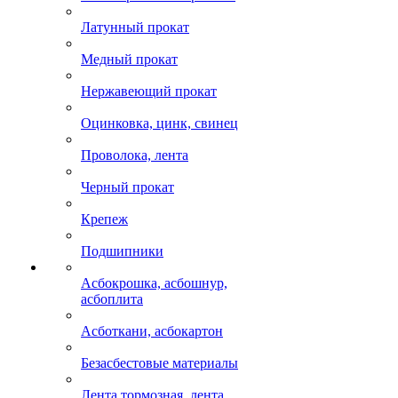
Латунный прокат
Медный прокат
Нержавеющий прокат
Оцинковка, цинк, свинец
Проволока, лента
Черный прокат
Крепеж
Подшипники
Асбокрошка, асбошнур,
асбоплита
Асботкани, асбокартон
Безасбестовые материалы
Лента тормозная, лента