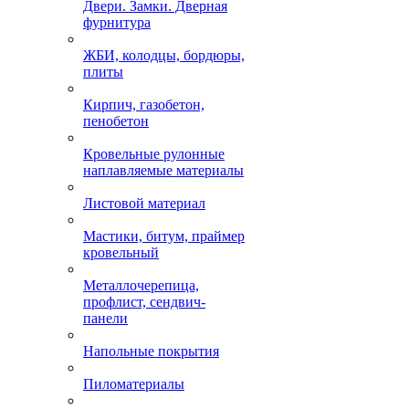
Двери. Замки. Дверная
фурнитура
ЖБИ, колодцы, бордюры,
плиты
Кирпич, газобетон,
пенобетон
Кровельные рулонные
наплавляемые материалы
Листовой материал
Мастики, битум, праймер
кровельный
Металлочерепица,
профлист, сендвич-
панели
Напольные покрытия
Пиломатериалы