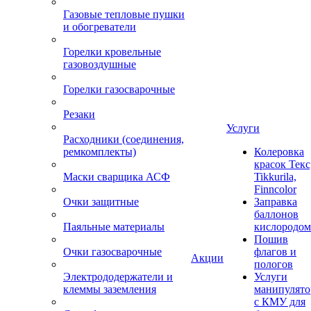
Газовые тепловые пушки
и обогреватели
Горелки кровельные
газовоздушные
Горелки газосварочные
Резаки
Услуги
Расходники (соединения,
ремкомплекты)
Колеровка
красок Текс
Маски сварщика АСФ
Tikkurila,
Finncolor
Очки защитные
Заправка
баллонов
Паяльные материалы
кислородом
Пошив
Очки газосварочные
флагов и
Акции
пологов
Электрододержатели и
Услуги
клеммы заземления
манипулято
с КМУ для