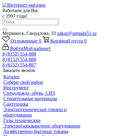
Работаем для Вас
с 1997 года!
Мурманск, Свердлова, 33
zakaz@armada51.ru
Отложенные
0
Корзина
0
пуста
0
Войти
Мой кабинет
8 (8152) 554-888
8 (8152) 554-888
8 (8152) 554-887
Заказать звонок
Каталог
Собери свой набор
Инструмент
Спецодежда, обувь, СИЗ
Строительные материалы
Сантехника
Электротехнические товары и
оборудование
Газы технические
Электрогазосварочное оборудование
Хозяйственно-бытовые товары