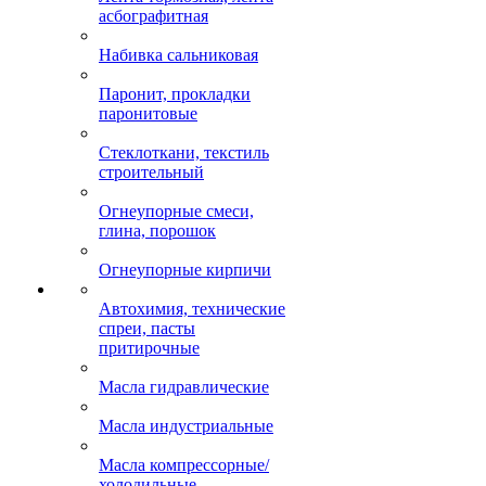
асбографитная
Набивка сальниковая
Паронит, прокладки
паронитовые
Стеклоткани, текстиль
строительный
Огнеупорные смеси,
глина, порошок
Огнеупорные кирпичи
Автохимия, технические
спреи, пасты
притирочные
Масла гидравлические
Масла индустриальные
Масла компрессорные/
холодильные