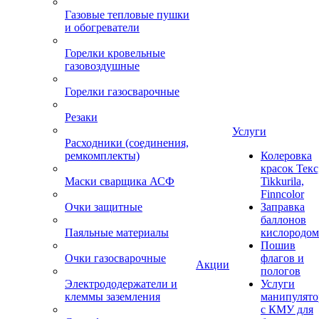
Газовые тепловые пушки
и обогреватели
Горелки кровельные
газовоздушные
Горелки газосварочные
Резаки
Услуги
Расходники (соединения,
ремкомплекты)
Колеровка
красок Текс
Маски сварщика АСФ
Tikkurila,
Finncolor
Очки защитные
Заправка
баллонов
Паяльные материалы
кислородом
Пошив
Очки газосварочные
флагов и
Акции
пологов
Электрододержатели и
Услуги
клеммы заземления
манипулято
с КМУ для