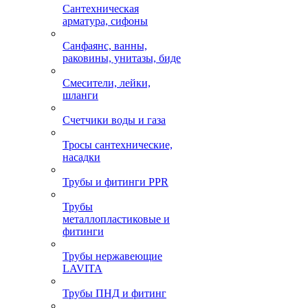
Сантехническая
арматура, сифоны
Санфаянс, ванны,
раковины, унитазы, биде
Смесители, лейки,
шланги
Счетчики воды и газа
Тросы сантехнические,
насадки
Трубы и фитинги PPR
Трубы
металлопластиковые и
фитинги
Трубы нержавеющие
LAVITA
Трубы ПНД и фитинг