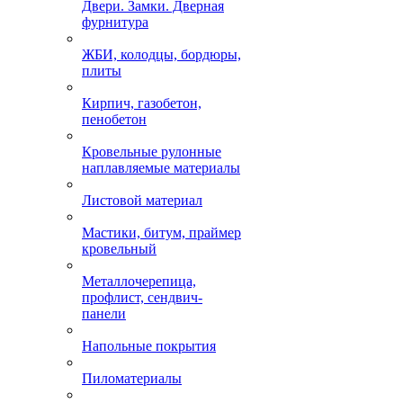
Двери. Замки. Дверная
фурнитура
ЖБИ, колодцы, бордюры,
плиты
Кирпич, газобетон,
пенобетон
Кровельные рулонные
наплавляемые материалы
Листовой материал
Мастики, битум, праймер
кровельный
Металлочерепица,
профлист, сендвич-
панели
Напольные покрытия
Пиломатериалы