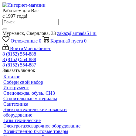
Работаем для Вас
с 1997 года!
Мурманск, Свердлова, 33
zakaz@armada51.ru
Отложенные
0
Корзина
0
пуста
0
Войти
Мой кабинет
8 (8152) 554-888
8 (8152) 554-888
8 (8152) 554-887
Заказать звонок
Каталог
Собери свой набор
Инструмент
Спецодежда, обувь, СИЗ
Строительные материалы
Сантехника
Электротехнические товары и
оборудование
Газы технические
Электрогазосварочное оборудование
Хозяйственно-бытовые товары