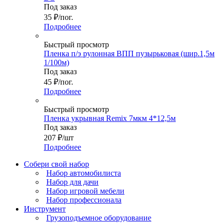
Под заказ
35
₽
/пог.
Подробнее
Быстрый просмотр
Пленка п/э рулонная ВПП пузырьковая (шир.1,5м
1/100м)
Под заказ
45
₽
/пог.
Подробнее
Быстрый просмотр
Пленка укрывная Remix 7мкм 4*12,5м
Под заказ
207
₽
/шт
Подробнее
Собери свой набор
Набор автомобилиста
Набор для дачи
Набор игровой мебели
Набор профессионала
Инструмент
Грузоподъемное оборудование