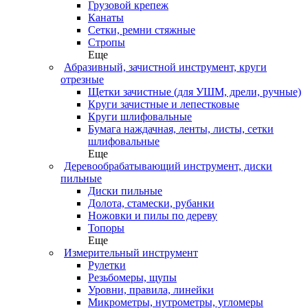
Грузовой крепеж
Канаты
Сетки, ремни стяжные
Стропы
Еще
Абразивный, зачистной инструмент, круги
отрезные
Щетки зачистные (для УШМ, дрели, ручные)
Круги зачистные и лепестковые
Круги шлифовальные
Бумага наждачная, ленты, листы, сетки
шлифовальные
Еще
Деревообрабатывающий инструмент, диски
пильные
Диски пильные
Долота, стамески, рубанки
Ножовки и пилы по дереву
Топоры
Еще
Измерительный инструмент
Рулетки
Резьбомеры, щупы
Уровни, правила, линейки
Микрометры, нутрометры, угломеры