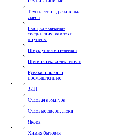
Ремни клиновые
Техпластины, резиновые
смеси
Быстроразъемные
соединения, камлоки,
штуцеры
Шнур уплотнительный
Щетки стеклоочистителя
Рукава и шланги
промышленные
ЗИП
Судовая арматура
Судовые двери, люки
Якоря
Химия бытовая