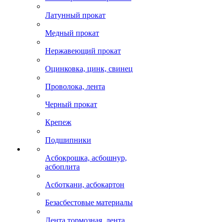
Латунный прокат
Медный прокат
Нержавеющий прокат
Оцинковка, цинк, свинец
Проволока, лента
Черный прокат
Крепеж
Подшипники
Асбокрошка, асбошнур,
асбоплита
Асботкани, асбокартон
Безасбестовые материалы
Лента тормозная, лента