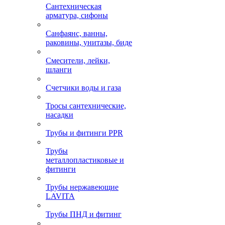
Сантехническая
арматура, сифоны
Санфаянс, ванны,
раковины, унитазы, биде
Смесители, лейки,
шланги
Счетчики воды и газа
Тросы сантехнические,
насадки
Трубы и фитинги PPR
Трубы
металлопластиковые и
фитинги
Трубы нержавеющие
LAVITA
Трубы ПНД и фитинг