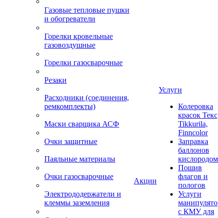
Газовые тепловые пушки
и обогреватели
Горелки кровельные
газовоздушные
Горелки газосварочные
Резаки
Услуги
Расходники (соединения,
ремкомплекты)
Колеровка
красок Текс
Маски сварщика АСФ
Tikkurila,
Finncolor
Очки защитные
Заправка
баллонов
Паяльные материалы
кислородом
Пошив
Очки газосварочные
флагов и
Акции
пологов
Электрододержатели и
Услуги
клеммы заземления
манипулято
с КМУ для