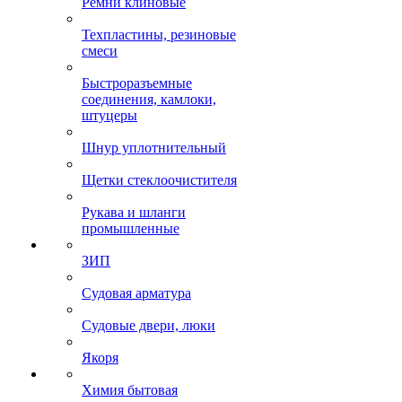
Ремни клиновые
Техпластины, резиновые
смеси
Быстроразъемные
соединения, камлоки,
штуцеры
Шнур уплотнительный
Щетки стеклоочистителя
Рукава и шланги
промышленные
ЗИП
Судовая арматура
Судовые двери, люки
Якоря
Химия бытовая