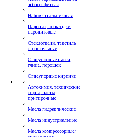
асбографитная
Набивка сальниковая
Паронит, прокладки
паронитовые
Стеклоткани, текстиль
строительный
Огнеупорные смеси,
глина, порошок
Огнеупорные кирпичи
Автохимия, технические
спреи, пасты
притирочные
Масла гидравлические
Масла индустриальные
Масла компрессорные/
холодильные