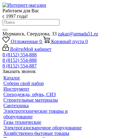
Работаем для Вас
с 1997 года!
Мурманск, Свердлова, 33
zakaz@armada51.ru
Отложенные
0
Корзина
0
пуста
0
Войти
Мой кабинет
8 (8152) 554-888
8 (8152) 554-888
8 (8152) 554-887
Заказать звонок
Каталог
Собери свой набор
Инструмент
Спецодежда, обувь, СИЗ
Строительные материалы
Сантехника
Электротехнические товары и
оборудование
Газы технические
Электрогазосварочное оборудование
Хозяйственно-бытовые товары