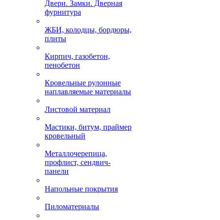
Двери. Замки. Дверная
фурнитура
ЖБИ, колодцы, бордюры,
плиты
Кирпич, газобетон,
пенобетон
Кровельные рулонные
наплавляемые материалы
Листовой материал
Мастики, битум, праймер
кровельный
Металлочерепица,
профлист, сендвич-
панели
Напольные покрытия
Пиломатериалы