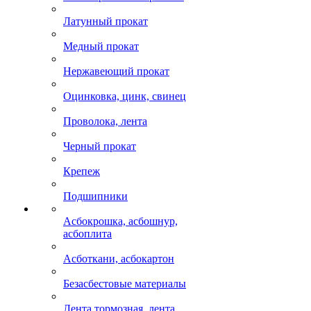
Латунный прокат
Медный прокат
Нержавеющий прокат
Оцинковка, цинк, свинец
Проволока, лента
Черный прокат
Крепеж
Подшипники
Асбокрошка, асбошнур,
асбоплита
Асботкани, асбокартон
Безасбестовые материалы
Лента тормозная, лента