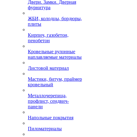
Двери. Замки. Дверная
фурнитура
ЖБИ, колодцы, бордюры,
плиты
Кирпич, газобетон,
пенобетон
Кровельные рулонные
наплавляемые материалы
Листовой материал
Мастики, битум, праймер
кровельный
Металлочерепица,
профлист, сендвич-
панели
Напольные покрытия
Пиломатериалы