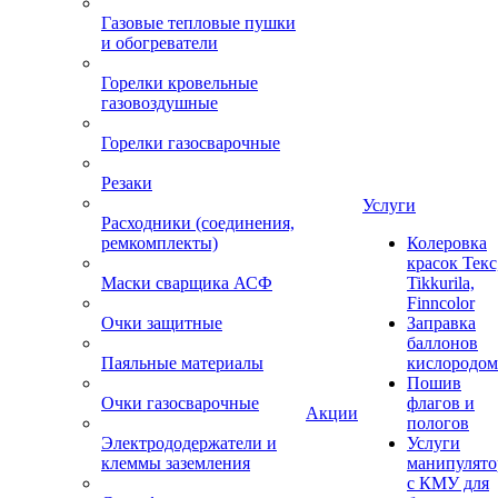
Газовые тепловые пушки
и обогреватели
Горелки кровельные
газовоздушные
Горелки газосварочные
Резаки
Услуги
Расходники (соединения,
ремкомплекты)
Колеровка
красок Текс
Маски сварщика АСФ
Tikkurila,
Finncolor
Очки защитные
Заправка
баллонов
Паяльные материалы
кислородом
Пошив
Очки газосварочные
флагов и
Акции
пологов
Электрододержатели и
Услуги
клеммы заземления
манипулято
с КМУ для