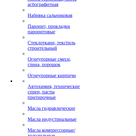
асбографитная
Набивка сальниковая
Паронит, прокладки
паронитовые
Стеклоткани, текстиль
строительный
Огнеупорные смеси,
глина, порошок
Огнеупорные кирпичи
Автохимия, технические
спреи, пасты
притирочные
Масла гидравлические
Масла индустриальные
Масла компрессорные/
холодильные