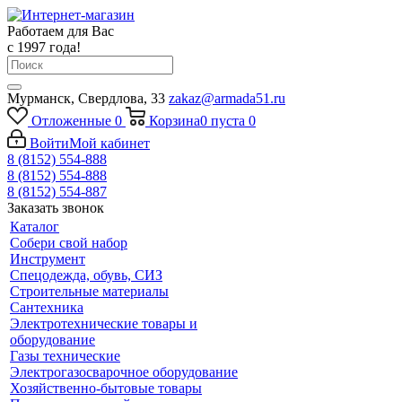
Работаем для Вас
с 1997 года!
Мурманск, Свердлова, 33
zakaz@armada51.ru
Отложенные
0
Корзина
0
пуста
0
Войти
Мой кабинет
8 (8152) 554-888
8 (8152) 554-888
8 (8152) 554-887
Заказать звонок
Каталог
Собери свой набор
Инструмент
Спецодежда, обувь, СИЗ
Строительные материалы
Сантехника
Электротехнические товары и
оборудование
Газы технические
Электрогазосварочное оборудование
Хозяйственно-бытовые товары