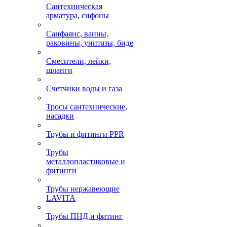
Сантехническая
арматура, сифоны
Санфаянс, ванны,
раковины, унитазы, биде
Смесители, лейки,
шланги
Счетчики воды и газа
Тросы сантехнические,
насадки
Трубы и фитинги PPR
Трубы
металлопластиковые и
фитинги
Трубы нержавеющие
LAVITA
Трубы ПНД и фитинг