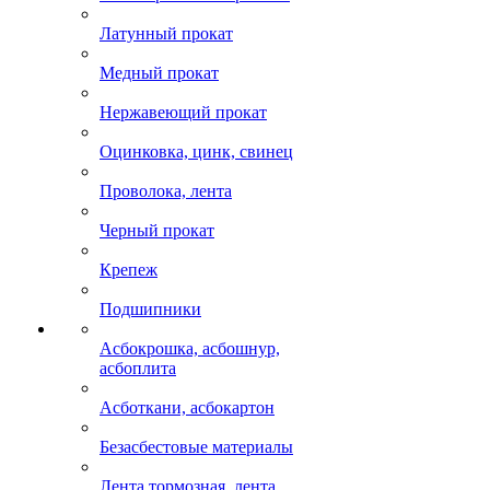
Латунный прокат
Медный прокат
Нержавеющий прокат
Оцинковка, цинк, свинец
Проволока, лента
Черный прокат
Крепеж
Подшипники
Асбокрошка, асбошнур,
асбоплита
Асботкани, асбокартон
Безасбестовые материалы
Лента тормозная, лента