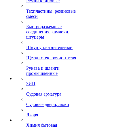
Ремни клиновые
Техпластины, резиновые
смеси
Быстроразъемные
соединения, камлоки,
штуцеры
Шнур уплотнительный
Щетки стеклоочистителя
Рукава и шланги
промышленные
ЗИП
Судовая арматура
Судовые двери, люки
Якоря
Химия бытовая