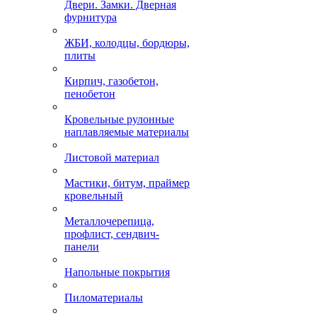
Двери. Замки. Дверная
фурнитура
ЖБИ, колодцы, бордюры,
плиты
Кирпич, газобетон,
пенобетон
Кровельные рулонные
наплавляемые материалы
Листовой материал
Мастики, битум, праймер
кровельный
Металлочерепица,
профлист, сендвич-
панели
Напольные покрытия
Пиломатериалы