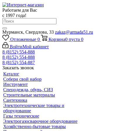
Работаем для Вас
с 1997 года!
Мурманск, Свердлова, 33
zakaz@armada51.ru
Отложенные
0
Корзина
0
пуста
0
Войти
Мой кабинет
8 (8152) 554-888
8 (8152) 554-888
8 (8152) 554-887
Заказать звонок
Каталог
Собери свой набор
Инструмент
Спецодежда, обувь, СИЗ
Строительные материалы
Сантехника
Электротехнические товары и
оборудование
Газы технические
Электрогазосварочное оборудование
Хозяйственно-бытовые товары