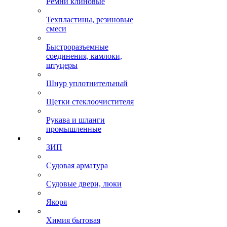
Ремни клиновые
Техпластины, резиновые
смеси
Быстроразъемные
соединения, камлоки,
штуцеры
Шнур уплотнительный
Щетки стеклоочистителя
Рукава и шланги
промышленные
ЗИП
Судовая арматура
Судовые двери, люки
Якоря
Химия бытовая