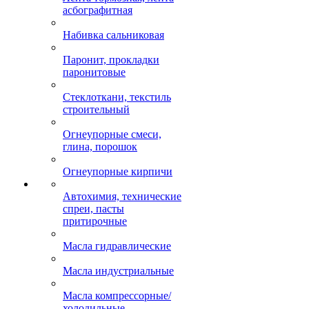
асбографитная
Набивка сальниковая
Паронит, прокладки
паронитовые
Стеклоткани, текстиль
строительный
Огнеупорные смеси,
глина, порошок
Огнеупорные кирпичи
Автохимия, технические
спреи, пасты
притирочные
Масла гидравлические
Масла индустриальные
Масла компрессорные/
холодильные