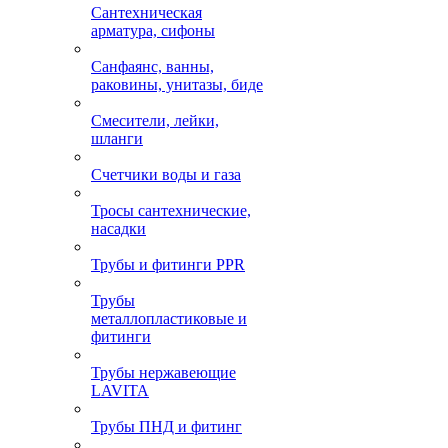
Сантехническая
арматура, сифоны
Санфаянс, ванны,
раковины, унитазы, биде
Смесители, лейки,
шланги
Счетчики воды и газа
Тросы сантехнические,
насадки
Трубы и фитинги PPR
Трубы
металлопластиковые и
фитинги
Трубы нержавеющие
LAVITA
Трубы ПНД и фитинг