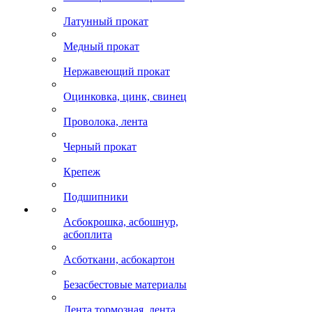
Латунный прокат
Медный прокат
Нержавеющий прокат
Оцинковка, цинк, свинец
Проволока, лента
Черный прокат
Крепеж
Подшипники
Асбокрошка, асбошнур,
асбоплита
Асботкани, асбокартон
Безасбестовые материалы
Лента тормозная, лента