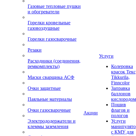
Газовые тепловые пушки
и обогреватели
Горелки кровельные
газовоздушные
Горелки газосварочные
Резаки
Услуги
Расходники (соединения,
ремкомплекты)
Колеровка
красок Текс
Маски сварщика АСФ
Tikkurila,
Finncolor
Очки защитные
Заправка
баллонов
Паяльные материалы
кислородом
Пошив
Очки газосварочные
флагов и
Акции
пологов
Электрододержатели и
Услуги
клеммы заземления
манипулято
с КМУ для