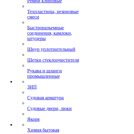
Ремни клиновые
Техпластины, резиновые
смеси
Быстроразъемные
соединения, камлоки,
штуцеры
Шнур уплотнительный
Щетки стеклоочистителя
Рукава и шланги
промышленные
ЗИП
Судовая арматура
Судовые двери, люки
Якоря
Химия бытовая