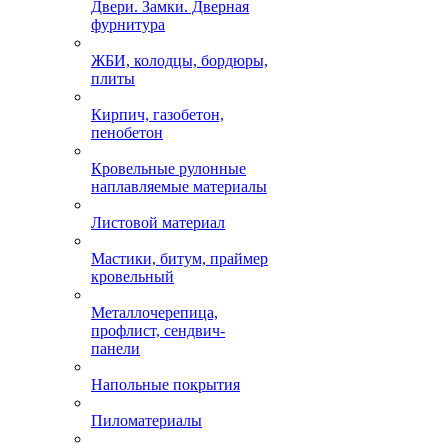
Двери. Замки. Дверная
фурнитура
ЖБИ, колодцы, бордюры,
плиты
Кирпич, газобетон,
пенобетон
Кровельные рулонные
наплавляемые материалы
Листовой материал
Мастики, битум, праймер
кровельный
Металлочерепица,
профлист, сендвич-
панели
Напольные покрытия
Пиломатериалы