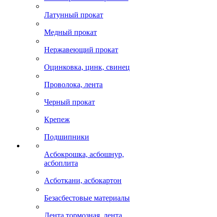
Латунный прокат
Медный прокат
Нержавеющий прокат
Оцинковка, цинк, свинец
Проволока, лента
Черный прокат
Крепеж
Подшипники
Асбокрошка, асбошнур,
асбоплита
Асботкани, асбокартон
Безасбестовые материалы
Лента тормозная, лента