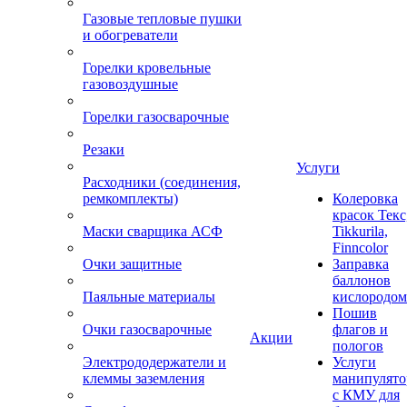
Газовые тепловые пушки
и обогреватели
Горелки кровельные
газовоздушные
Горелки газосварочные
Резаки
Услуги
Расходники (соединения,
ремкомплекты)
Колеровка
красок Текс
Маски сварщика АСФ
Tikkurila,
Finncolor
Очки защитные
Заправка
баллонов
Паяльные материалы
кислородом
Пошив
Очки газосварочные
флагов и
Акции
пологов
Электрододержатели и
Услуги
клеммы заземления
манипулято
с КМУ для