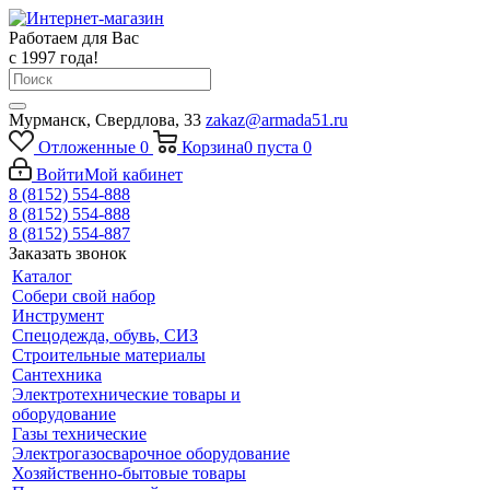
Работаем для Вас
с 1997 года!
Мурманск, Свердлова, 33
zakaz@armada51.ru
Отложенные
0
Корзина
0
пуста
0
Войти
Мой кабинет
8 (8152) 554-888
8 (8152) 554-888
8 (8152) 554-887
Заказать звонок
Каталог
Собери свой набор
Инструмент
Спецодежда, обувь, СИЗ
Строительные материалы
Сантехника
Электротехнические товары и
оборудование
Газы технические
Электрогазосварочное оборудование
Хозяйственно-бытовые товары