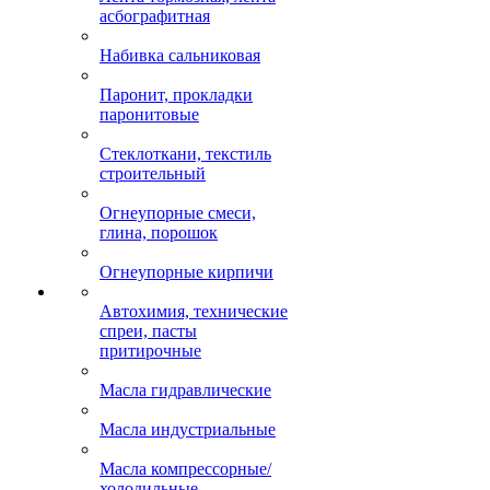
асбографитная
Набивка сальниковая
Паронит, прокладки
паронитовые
Стеклоткани, текстиль
строительный
Огнеупорные смеси,
глина, порошок
Огнеупорные кирпичи
Автохимия, технические
спреи, пасты
притирочные
Масла гидравлические
Масла индустриальные
Масла компрессорные/
холодильные