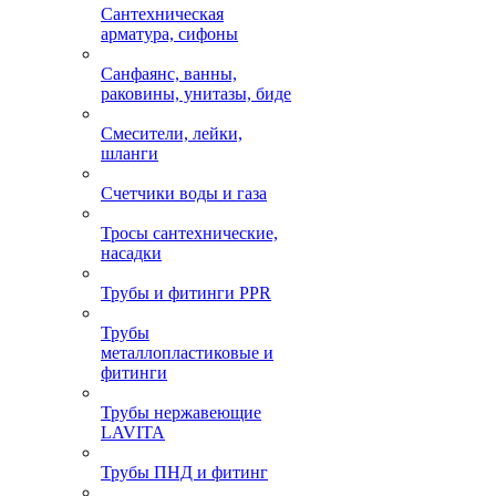
Сантехническая
арматура, сифоны
Санфаянс, ванны,
раковины, унитазы, биде
Смесители, лейки,
шланги
Счетчики воды и газа
Тросы сантехнические,
насадки
Трубы и фитинги PPR
Трубы
металлопластиковые и
фитинги
Трубы нержавеющие
LAVITA
Трубы ПНД и фитинг