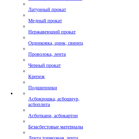
Латунный прокат
Медный прокат
Нержавеющий прокат
Оцинковка, цинк, свинец
Проволока, лента
Черный прокат
Крепеж
Подшипники
Асбокрошка, асбошнур,
асбоплита
Асботкани, асбокартон
Безасбестовые материалы
Лента тормозная, лента