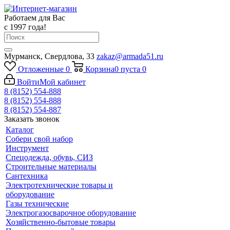
Работаем для Вас
с 1997 года!
Мурманск, Свердлова, 33
zakaz@armada51.ru
Отложенные
0
Корзина
0
пуста
0
Войти
Мой кабинет
8 (8152) 554-888
8 (8152) 554-888
8 (8152) 554-887
Заказать звонок
Каталог
Собери свой набор
Инструмент
Спецодежда, обувь, СИЗ
Строительные материалы
Сантехника
Электротехнические товары и
оборудование
Газы технические
Электрогазосварочное оборудование
Хозяйственно-бытовые товары