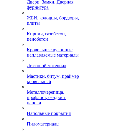
Двери. Замки. Дверная
фурнитура
ЖБИ, колодцы, бордюры,
плиты
Кирпич, газобетон,
пенобетон
Кровельные рулонные
наплавляемые материалы
Листовой материал
Мастики, битум, праймер
кровельный
Металлочерепица,
профлист, сендвич-
панели
Напольные покрытия
Пиломатериалы