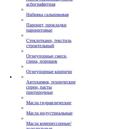
асбографитная
Набивка сальниковая
Паронит, прокладки
паронитовые
Стеклоткани, текстиль
строительный
Огнеупорные смеси,
глина, порошок
Огнеупорные кирпичи
Автохимия, технические
спреи, пасты
притирочные
Масла гидравлические
Масла индустриальные
Масла компрессорные/
холодильные