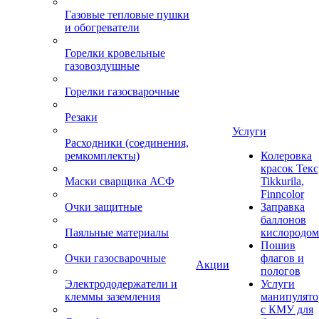
Газовые тепловые пушки
и обогреватели
Горелки кровельные
газовоздушные
Горелки газосварочные
Резаки
Услуги
Расходники (соединения,
ремкомплекты)
Колеровка
красок Текс
Маски сварщика АСФ
Tikkurila,
Finncolor
Очки защитные
Заправка
баллонов
Паяльные материалы
кислородом
Пошив
Очки газосварочные
флагов и
Акции
пологов
Электрододержатели и
Услуги
клеммы заземления
манипулято
с КМУ для