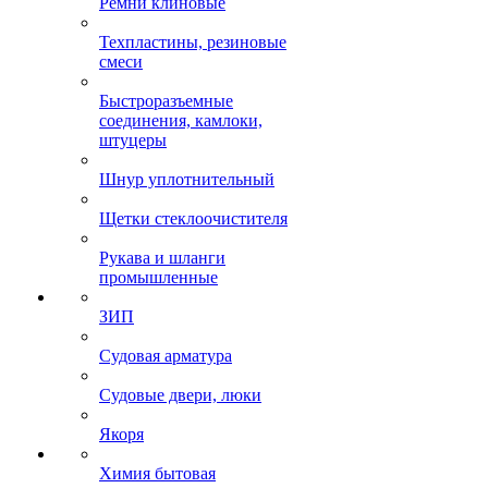
Ремни клиновые
Техпластины, резиновые
смеси
Быстроразъемные
соединения, камлоки,
штуцеры
Шнур уплотнительный
Щетки стеклоочистителя
Рукава и шланги
промышленные
ЗИП
Судовая арматура
Судовые двери, люки
Якоря
Химия бытовая