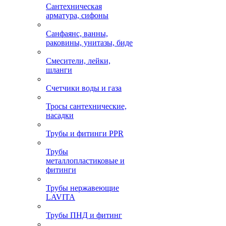
Сантехническая
арматура, сифоны
Санфаянс, ванны,
раковины, унитазы, биде
Смесители, лейки,
шланги
Счетчики воды и газа
Тросы сантехнические,
насадки
Трубы и фитинги PPR
Трубы
металлопластиковые и
фитинги
Трубы нержавеющие
LAVITA
Трубы ПНД и фитинг