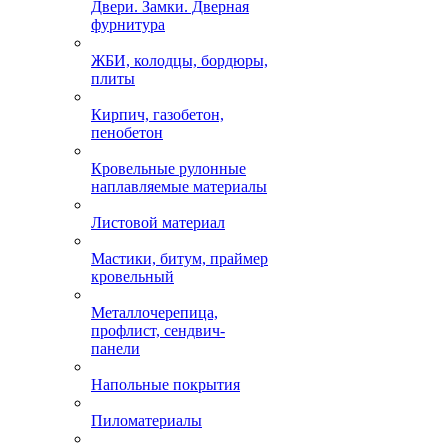
Двери. Замки. Дверная
фурнитура
ЖБИ, колодцы, бордюры,
плиты
Кирпич, газобетон,
пенобетон
Кровельные рулонные
наплавляемые материалы
Листовой материал
Мастики, битум, праймер
кровельный
Металлочерепица,
профлист, сендвич-
панели
Напольные покрытия
Пиломатериалы