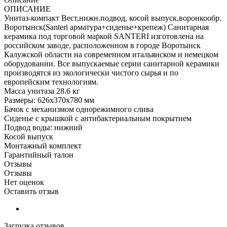
ОПИСАНИЕ
Унитаз-компакт Вест,нижн.подвод, косой выпуск,воронкообр.
Воротынск(Santеri арматура+сиденье+крепеж) Санитарная
керамика под торговой маркой SANTERI изготовлена на
российском заводе, расположенном в городе Воротынск
Калужской области на современном итальянском и немецком
оборудовании. Все выпускаемые серии санитарной керамики
производятся из экологически чистого сырья и по
европейским технологиям.
Масса унитаза 28.6 кг
Размеры: 626х370х780 мм
Бачок с механизмом однорежимного слива
Сиденье с крышкой с антибактериальным покрытием
Подвод воды: нижний
Косой выпуск
Монтажный комплект
Гарантийный талон
Отзывы
Отзывы
Нет оценок
Оставить отзыв
Загрузка отзывов...