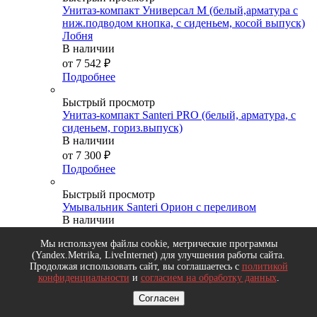
Унитаз-компакт Универсал М (белый,арматура с
ниж.подводом кнопка, с сиденьем, косой выпуск)
Лобня
В наличии
от
7 542 ₽
Подробнее
Быстрый просмотр
Унитаз-компакт Santeri PRO (белый, арматура, с
сиденьем, гориз.выпуск)
В наличии
от
7 300 ₽
Подробнее
Быстрый просмотр
Умывальник Santeri Орион с переливом
В наличии
2 790
₽
/шт
Мы используем файлы cookie, метрические программы
Подробнее
(Yandex.Metrika, LiveInternet) для улучшения работы сайта.
Продолжая использовать сайт, вы соглашаетесь с
политикой
Собери свой набор
конфиденциальности
и
согласием на обработку данных
.
Набор автомобилиста
Набор для дачи
Согласен
Набор игровой мебели