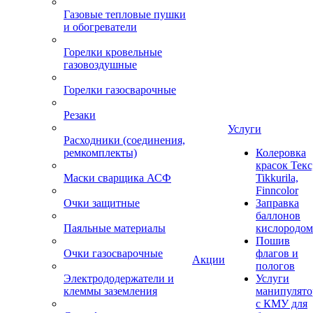
Газовые тепловые пушки
и обогреватели
Горелки кровельные
газовоздушные
Горелки газосварочные
Резаки
Услуги
Расходники (соединения,
ремкомплекты)
Колеровка
красок Текс
Маски сварщика АСФ
Tikkurila,
Finncolor
Очки защитные
Заправка
баллонов
Паяльные материалы
кислородом
Пошив
Очки газосварочные
флагов и
Акции
пологов
Электрододержатели и
Услуги
клеммы заземления
манипулято
с КМУ для