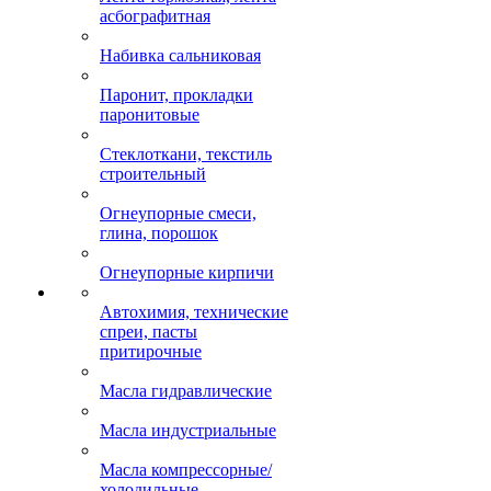
асбографитная
Набивка сальниковая
Паронит, прокладки
паронитовые
Стеклоткани, текстиль
строительный
Огнеупорные смеси,
глина, порошок
Огнеупорные кирпичи
Автохимия, технические
спреи, пасты
притирочные
Масла гидравлические
Масла индустриальные
Масла компрессорные/
холодильные