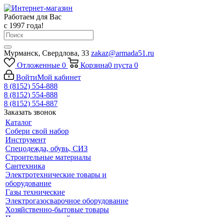
Работаем для Вас
с 1997 года!
Мурманск, Свердлова, 33
zakaz@armada51.ru
Отложенные
0
Корзина
0
пуста
0
Войти
Мой кабинет
8 (8152) 554-888
8 (8152) 554-888
8 (8152) 554-887
Заказать звонок
Каталог
Собери свой набор
Инструмент
Спецодежда, обувь, СИЗ
Строительные материалы
Сантехника
Электротехнические товары и
оборудование
Газы технические
Электрогазосварочное оборудование
Хозяйственно-бытовые товары