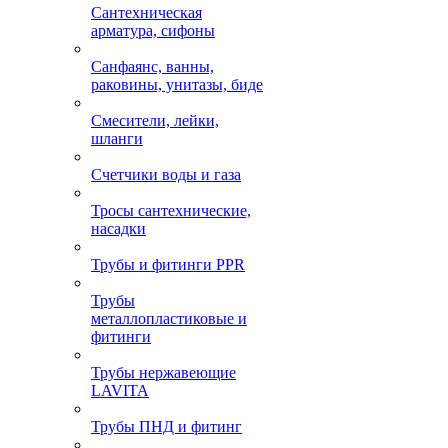
Сантехническая
арматура, сифоны
Санфаянс, ванны,
раковины, унитазы, биде
Смесители, лейки,
шланги
Счетчики воды и газа
Тросы сантехнические,
насадки
Трубы и фитинги PPR
Трубы
металлопластиковые и
фитинги
Трубы нержавеющие
LAVITA
Трубы ПНД и фитинг