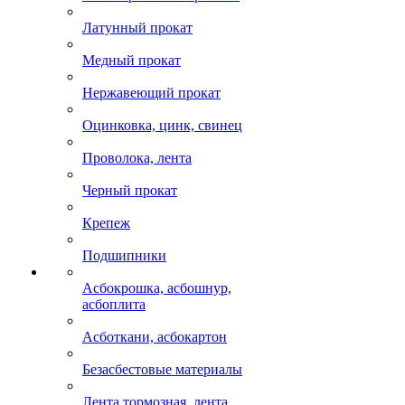
Латунный прокат
Медный прокат
Нержавеющий прокат
Оцинковка, цинк, свинец
Проволока, лента
Черный прокат
Крепеж
Подшипники
Асбокрошка, асбошнур,
асбоплита
Асботкани, асбокартон
Безасбестовые материалы
Лента тормозная, лента