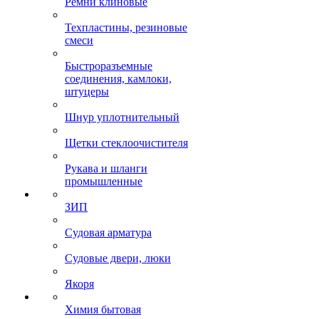
Ремни клиновые
Техпластины, резиновые
смеси
Быстроразъемные
соединения, камлоки,
штуцеры
Шнур уплотнительный
Щетки стеклоочистителя
Рукава и шланги
промышленные
ЗИП
Судовая арматура
Судовые двери, люки
Якоря
Химия бытовая