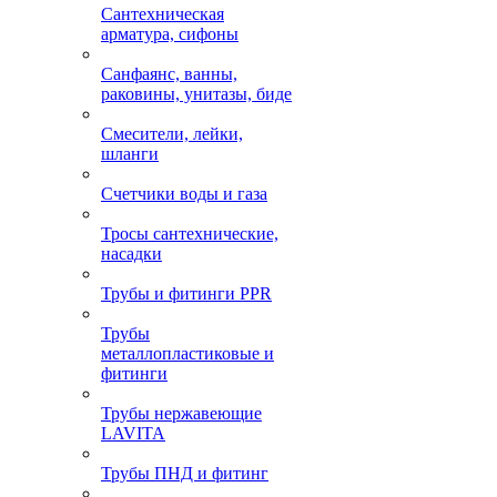
Сантехническая
арматура, сифоны
Санфаянс, ванны,
раковины, унитазы, биде
Смесители, лейки,
шланги
Счетчики воды и газа
Тросы сантехнические,
насадки
Трубы и фитинги PPR
Трубы
металлопластиковые и
фитинги
Трубы нержавеющие
LAVITA
Трубы ПНД и фитинг