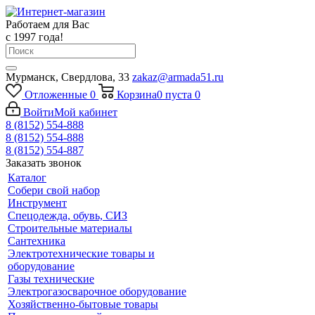
Работаем для Вас
с 1997 года!
Мурманск, Свердлова, 33
zakaz@armada51.ru
Отложенные
0
Корзина
0
пуста
0
Войти
Мой кабинет
8 (8152) 554-888
8 (8152) 554-888
8 (8152) 554-887
Заказать звонок
Каталог
Собери свой набор
Инструмент
Спецодежда, обувь, СИЗ
Строительные материалы
Сантехника
Электротехнические товары и
оборудование
Газы технические
Электрогазосварочное оборудование
Хозяйственно-бытовые товары