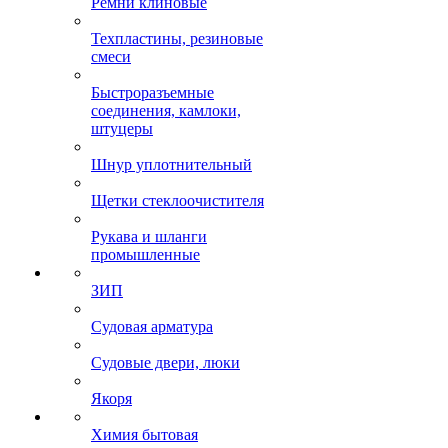
Ремни клиновые
Техпластины, резиновые
смеси
Быстроразъемные
соединения, камлоки,
штуцеры
Шнур уплотнительный
Щетки стеклоочистителя
Рукава и шланги
промышленные
ЗИП
Судовая арматура
Судовые двери, люки
Якоря
Химия бытовая