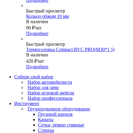
Подробнее
Быстрый просмотр
Кольцо обжим 10 мм
В наличии
90
₽
/шт
Подробнее
Быстрый просмотр
Термоголовка Compact RVC PRO(М30*1,5)
В наличии
420
₽
/шт
Подробнее
Собери свой набор
Набор автомобилиста
Набор для дачи
Набор игровой мебели
Набор профессионала
Инструмент
Грузоподъемное оборудование
Грузовой крепеж
Канаты
Сетки, ремни стяжные
Стропы