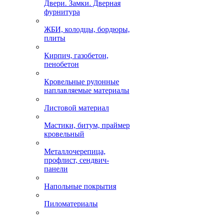
Двери. Замки. Дверная
фурнитура
ЖБИ, колодцы, бордюры,
плиты
Кирпич, газобетон,
пенобетон
Кровельные рулонные
наплавляемые материалы
Листовой материал
Мастики, битум, праймер
кровельный
Металлочерепица,
профлист, сендвич-
панели
Напольные покрытия
Пиломатериалы