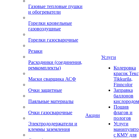
Газовые тепловые пушки
и обогреватели
Горелки кровельные
газовоздушные
Горелки газосварочные
Резаки
Услуги
Расходники (соединения,
ремкомплекты)
Колеровка
красок Текс
Маски сварщика АСФ
Tikkurila,
Finncolor
Очки защитные
Заправка
баллонов
Паяльные материалы
кислородом
Пошив
Очки газосварочные
флагов и
Акции
пологов
Электрододержатели и
Услуги
клеммы заземления
манипулято
с КМУ для