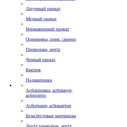
Латунный прокат
Медный прокат
Нержавеющий прокат
Оцинковка, цинк, свинец
Проволока, лента
Черный прокат
Крепеж
Подшипники
Асбокрошка, асбошнур,
асбоплита
Асботкани, асбокартон
Безасбестовые материалы
Лента тормозная, лента