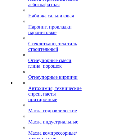
асбографитная
Набивка сальниковая
Паронит, прокладки
паронитовые
Стеклоткани, текстиль
строительный
Огнеупорные смеси,
глина, порошок
Огнеупорные кирпичи
Автохимия, технические
спреи, пасты
притирочные
Масла гидравлические
Масла индустриальные
Масла компрессорные/
холодильные