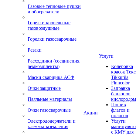
Газовые тепловые пушки
и обогреватели
Горелки кровельные
газовоздушные
Горелки газосварочные
Резаки
Услуги
Расходники (соединения,
ремкомплекты)
Колеровка
красок Текс
Маски сварщика АСФ
Tikkurila,
Finncolor
Очки защитные
Заправка
баллонов
Паяльные материалы
кислородом
Пошив
Очки газосварочные
флагов и
Акции
пологов
Электрододержатели и
Услуги
клеммы заземления
манипулято
с КМУ для