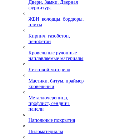
Двери. Замки. Дверная
фурнитура
ЖБИ, колодцы, бордюры,
плиты
Кирпич, газобетон,
пенобетон
Кровельные рулонные
наплавляемые материалы
Листовой материал
Мастики, битум, праймер
кровельный
Металлочерепица,
профлист, сендвич-
панели
Напольные покрытия
Пиломатериалы