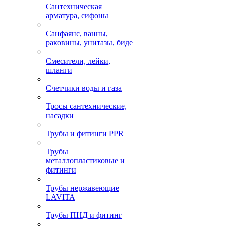
Сантехническая
арматура, сифоны
Санфаянс, ванны,
раковины, унитазы, биде
Смесители, лейки,
шланги
Счетчики воды и газа
Тросы сантехнические,
насадки
Трубы и фитинги PPR
Трубы
металлопластиковые и
фитинги
Трубы нержавеющие
LAVITA
Трубы ПНД и фитинг