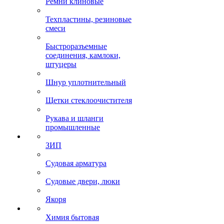
Ремни клиновые
Техпластины, резиновые
смеси
Быстроразъемные
соединения, камлоки,
штуцеры
Шнур уплотнительный
Щетки стеклоочистителя
Рукава и шланги
промышленные
ЗИП
Судовая арматура
Судовые двери, люки
Якоря
Химия бытовая