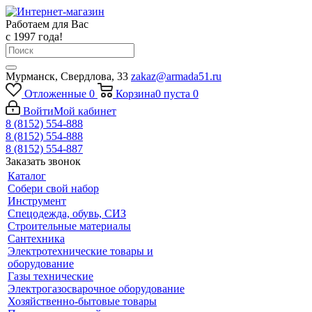
Работаем для Вас
с 1997 года!
Мурманск, Свердлова, 33
zakaz@armada51.ru
Отложенные
0
Корзина
0
пуста
0
Войти
Мой кабинет
8 (8152) 554-888
8 (8152) 554-888
8 (8152) 554-887
Заказать звонок
Каталог
Собери свой набор
Инструмент
Спецодежда, обувь, СИЗ
Строительные материалы
Сантехника
Электротехнические товары и
оборудование
Газы технические
Электрогазосварочное оборудование
Хозяйственно-бытовые товары