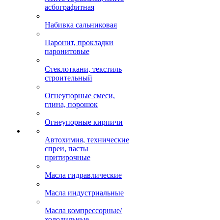
асбографитная
Набивка сальниковая
Паронит, прокладки
паронитовые
Стеклоткани, текстиль
строительный
Огнеупорные смеси,
глина, порошок
Огнеупорные кирпичи
Автохимия, технические
спреи, пасты
притирочные
Масла гидравлические
Масла индустриальные
Масла компрессорные/
холодильные