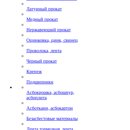
Латунный прокат
Медный прокат
Нержавеющий прокат
Оцинковка, цинк, свинец
Проволока, лента
Черный прокат
Крепеж
Подшипники
Асбокрошка, асбошнур,
асбоплита
Асботкани, асбокартон
Безасбестовые материалы
Лента тормозная, лента