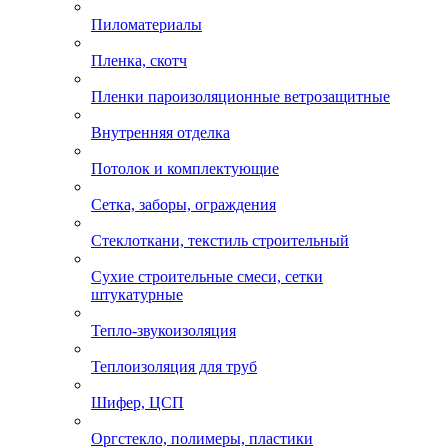
Пиломатериалы
Пленка, скотч
Пленки пароизоляционные ветрозащитные
Внутренняя отделка
Потолок и комплектующие
Сетка, заборы, ограждения
Стеклоткани, текстиль строительный
Сухие строительные смеси, сетки
штукатурные
Тепло-звукоизоляция
Теплоизоляция для труб
Шифер, ЦСП
Оргстекло, полимеры, пластики