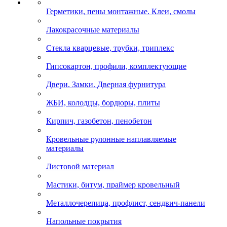
Герметики, пены монтажные. Клеи, смолы
Лакокрасочные материалы
Стекла кварцевые, трубки, триплекс
Гипсокартон, профили, комплектующие
Двери. Замки. Дверная фурнитура
ЖБИ, колодцы, бордюры, плиты
Кирпич, газобетон, пенобетон
Кровельные рулонные наплавляемые
материалы
Листовой материал
Мастики, битум, праймер кровельный
Металлочерепица, профлист, сендвич-панели
Напольные покрытия