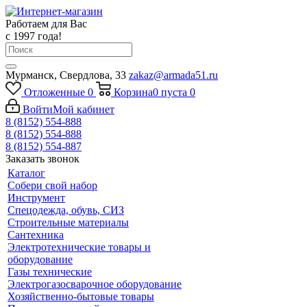
Работаем для Вас
с 1997 года!
Мурманск, Свердлова, 33
zakaz@armada51.ru
Отложенные
0
Корзина
0
пуста
0
Войти
Мой кабинет
8 (8152) 554-888
8 (8152) 554-888
8 (8152) 554-887
Заказать звонок
Каталог
Собери свой набор
Инструмент
Спецодежда, обувь, СИЗ
Строительные материалы
Сантехника
Электротехнические товары и
оборудование
Газы технические
Электрогазосварочное оборудование
Хозяйственно-бытовые товары