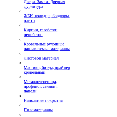
Двери. Замки. Дверная
фурнитура
ЖБИ, колодцы, бордюры,
плиты
Кирпич, газобетон,
пенобетон
Кровельные рулонные
наплавляемые материалы
Листовой материал
Мастики, битум, праймер
кровельный
Металлочерепица,
профлист, сендвич-
панели
Напольные покрытия
Пиломатериалы