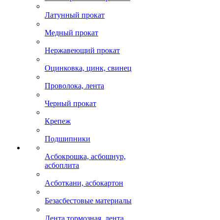
Латунный прокат
Медный прокат
Нержавеющий прокат
Оцинковка, цинк, свинец
Проволока, лента
Черный прокат
Крепеж
Подшипники
Асбокрошка, асбошнур,
асбоплита
Асботкани, асбокартон
Безасбестовые материалы
Лента тормозная, лента