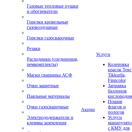
Газовые тепловые пушки
и обогреватели
Горелки кровельные
газовоздушные
Горелки газосварочные
Резаки
Услуги
Расходники (соединения,
ремкомплекты)
Колеровка
красок Текс
Маски сварщика АСФ
Tikkurila,
Finncolor
Очки защитные
Заправка
баллонов
Паяльные материалы
кислородом
Пошив
Очки газосварочные
флагов и
Акции
пологов
Электрододержатели и
Услуги
клеммы заземления
манипулято
с КМУ для