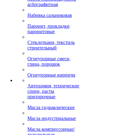
асбографитная
Набивка сальниковая
Паронит, прокладки
паронитовые
Стеклоткани, текстиль
строительный
Огнеупорные смеси,
глина, порошок
Огнеупорные кирпичи
Автохимия, технические
спреи, пасты
притирочные
Масла гидравлические
Масла индустриальные
Масла компрессорные/
холодильные