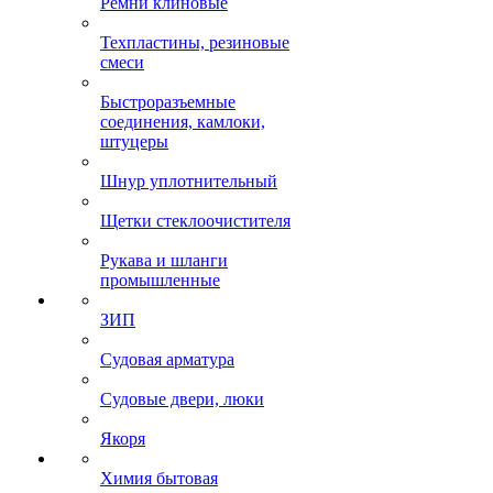
Ремни клиновые
Техпластины, резиновые
смеси
Быстроразъемные
соединения, камлоки,
штуцеры
Шнур уплотнительный
Щетки стеклоочистителя
Рукава и шланги
промышленные
ЗИП
Судовая арматура
Судовые двери, люки
Якоря
Химия бытовая