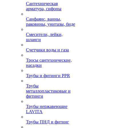
Сантехническая
арматура, сифоны
Санфаянс, ванны,
раковины, унитазы, биде
Смесители, лейки,
шланги
Счетчики воды и газа
Тросы сантехнические,
насадки
Трубы и фитинги PPR
Трубы
металлопластиковые и
фитинги
Трубы нержавеющие
LAVITA
Трубы ПНД и фитинг