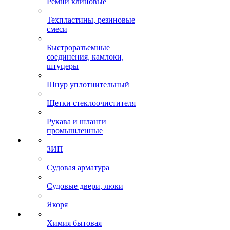
Ремни клиновые
Техпластины, резиновые
смеси
Быстроразъемные
соединения, камлоки,
штуцеры
Шнур уплотнительный
Щетки стеклоочистителя
Рукава и шланги
промышленные
ЗИП
Судовая арматура
Судовые двери, люки
Якоря
Химия бытовая