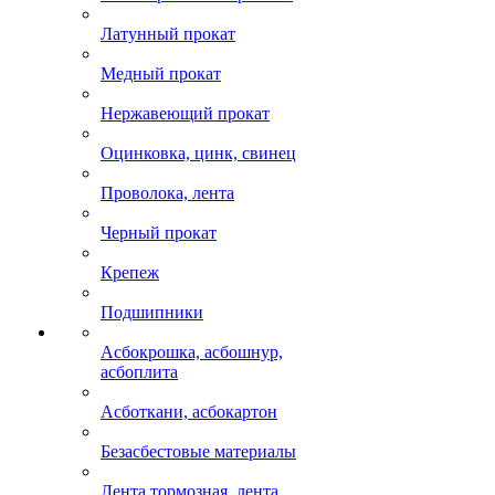
Латунный прокат
Медный прокат
Нержавеющий прокат
Оцинковка, цинк, свинец
Проволока, лента
Черный прокат
Крепеж
Подшипники
Асбокрошка, асбошнур,
асбоплита
Асботкани, асбокартон
Безасбестовые материалы
Лента тормозная, лента