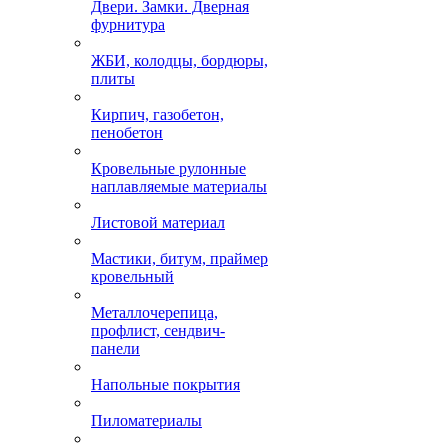
Двери. Замки. Дверная
фурнитура
ЖБИ, колодцы, бордюры,
плиты
Кирпич, газобетон,
пенобетон
Кровельные рулонные
наплавляемые материалы
Листовой материал
Мастики, битум, праймер
кровельный
Металлочерепица,
профлист, сендвич-
панели
Напольные покрытия
Пиломатериалы