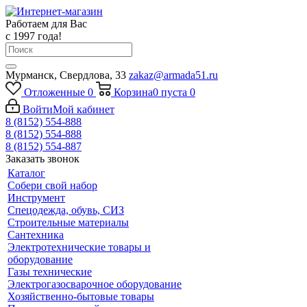
Работаем для Вас
с 1997 года!
Мурманск, Свердлова, 33
zakaz@armada51.ru
Отложенные
0
Корзина
0
пуста
0
Войти
Мой кабинет
8 (8152) 554-888
8 (8152) 554-888
8 (8152) 554-887
Заказать звонок
Каталог
Собери свой набор
Инструмент
Спецодежда, обувь, СИЗ
Строительные материалы
Сантехника
Электротехнические товары и
оборудование
Газы технические
Электрогазосварочное оборудование
Хозяйственно-бытовые товары