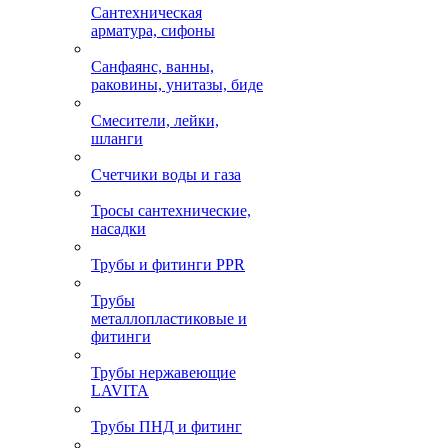
Сантехническая
арматура, сифоны
Санфаянс, ванны,
раковины, унитазы, биде
Смесители, лейки,
шланги
Счетчики воды и газа
Тросы сантехнические,
насадки
Трубы и фитинги PPR
Трубы
металлопластиковые и
фитинги
Трубы нержавеющие
LAVITA
Трубы ПНД и фитинг