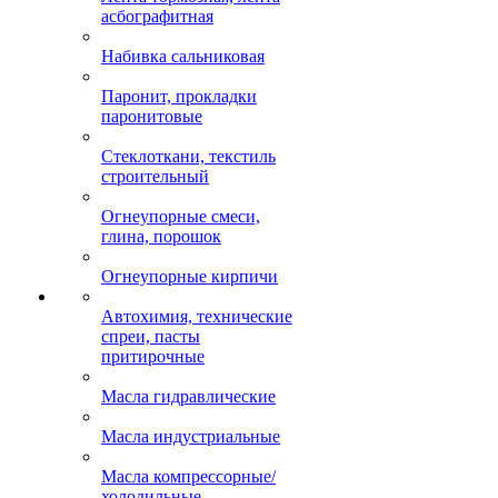
асбографитная
Набивка сальниковая
Паронит, прокладки
паронитовые
Стеклоткани, текстиль
строительный
Огнеупорные смеси,
глина, порошок
Огнеупорные кирпичи
Автохимия, технические
спреи, пасты
притирочные
Масла гидравлические
Масла индустриальные
Масла компрессорные/
холодильные