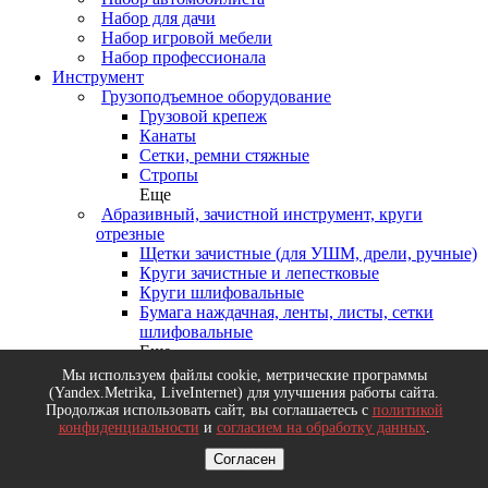
Набор для дачи
Набор игровой мебели
Набор профессионала
Инструмент
Грузоподъемное оборудование
Грузовой крепеж
Канаты
Сетки, ремни стяжные
Стропы
Еще
Абразивный, зачистной инструмент, круги
отрезные
Щетки зачистные (для УШМ, дрели, ручные)
Круги зачистные и лепестковые
Круги шлифовальные
Бумага наждачная, ленты, листы, сетки
шлифовальные
Еще
Деревообрабатывающий инструмент, диски
Мы используем файлы cookie, метрические программы
пильные
(Yandex.Metrika, LiveInternet) для улучшения работы сайта.
Диски пильные
Продолжая использовать сайт, вы соглашаетесь с
политикой
конфиденциальности
и
согласием на обработку данных
.
Долота, стамески, рубанки
Ножовки и пилы по дереву
Согласен
Топоры