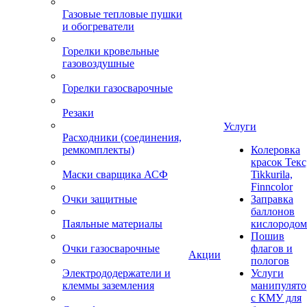
Газовые тепловые пушки
и обогреватели
Горелки кровельные
газовоздушные
Горелки газосварочные
Резаки
Услуги
Расходники (соединения,
ремкомплекты)
Колеровка
красок Текс
Маски сварщика АСФ
Tikkurila,
Finncolor
Очки защитные
Заправка
баллонов
Паяльные материалы
кислородом
Пошив
Очки газосварочные
флагов и
Акции
пологов
Электрододержатели и
Услуги
клеммы заземления
манипулято
с КМУ для