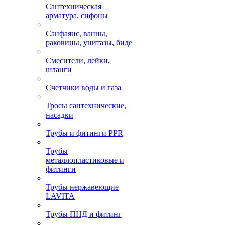
Сантехническая
арматура, сифоны
Санфаянс, ванны,
раковины, унитазы, биде
Смесители, лейки,
шланги
Счетчики воды и газа
Тросы сантехнические,
насадки
Трубы и фитинги PPR
Трубы
металлопластиковые и
фитинги
Трубы нержавеющие
LAVITA
Трубы ПНД и фитинг