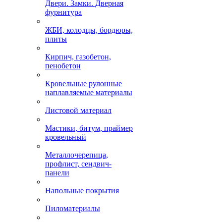
Двери. Замки. Дверная
фурнитура
ЖБИ, колодцы, бордюры,
плиты
Кирпич, газобетон,
пенобетон
Кровельные рулонные
наплавляемые материалы
Листовой материал
Мастики, битум, праймер
кровельный
Металлочерепица,
профлист, сендвич-
панели
Напольные покрытия
Пиломатериалы