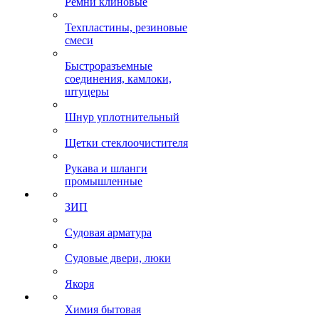
Ремни клиновые
Техпластины, резиновые
смеси
Быстроразъемные
соединения, камлоки,
штуцеры
Шнур уплотнительный
Щетки стеклоочистителя
Рукава и шланги
промышленные
ЗИП
Судовая арматура
Судовые двери, люки
Якоря
Химия бытовая