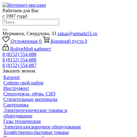
Работаем для Вас
с 1997 года!
Мурманск, Свердлова, 33
zakaz@armada51.ru
Отложенные
0
Корзина
0
пуста
0
Войти
Мой кабинет
8 (8152) 554-888
8 (8152) 554-888
8 (8152) 554-887
Заказать звонок
Каталог
Собери свой набор
Инструмент
Спецодежда, обувь, СИЗ
Строительные материалы
Сантехника
Электротехнические товары и
оборудование
Газы технические
Электрогазосварочное оборудование
Хозяйственно-бытовые товары