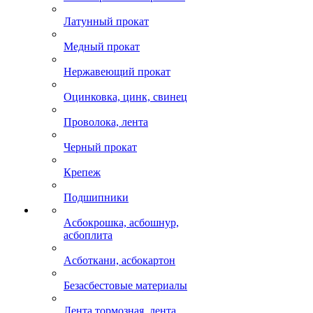
Латунный прокат
Медный прокат
Нержавеющий прокат
Оцинковка, цинк, свинец
Проволока, лента
Черный прокат
Крепеж
Подшипники
Асбокрошка, асбошнур,
асбоплита
Асботкани, асбокартон
Безасбестовые материалы
Лента тормозная, лента