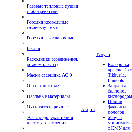
Газовые тепловые пушки
и обогреватели
Горелки кровельные
газовоздушные
Горелки газосварочные
Резаки
Услуги
Расходники (соединения,
ремкомплекты)
Колеровка
красок Текс
Маски сварщика АСФ
Tikkurila,
Finncolor
Очки защитные
Заправка
баллонов
Паяльные материалы
кислородом
Пошив
Очки газосварочные
флагов и
Акции
пологов
Электрододержатели и
Услуги
клеммы заземления
манипулято
с КМУ для