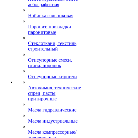
асбографитная
Набивка сальниковая
Паронит, прокладки
паронитовые
Стеклоткани, текстиль
строительный
Огнеупорные смеси,
глина, порошок
Огнеупорные кирпичи
Автохимия, технические
спреи, пасты
притирочные
Масла гидравлические
Масла индустриальные
Масла компрессорные/
холодильные