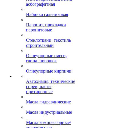
асбографитная
Набивка сальниковая
Паронит, прокладки
паронитовые
Стеклоткани, текстиль
строительный
Огнеупорные смеси,
глина, порошок
Огнеупорные кирпичи
Автохимия, технические
спреи, пасты
притирочные
Масла гидравлические
Масла индустриальные
Масла компрессорные/
холодильные