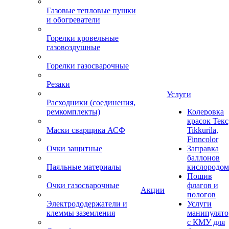
Газовые тепловые пушки
и обогреватели
Горелки кровельные
газовоздушные
Горелки газосварочные
Резаки
Услуги
Расходники (соединения,
ремкомплекты)
Колеровка
красок Текс
Маски сварщика АСФ
Tikkurila,
Finncolor
Очки защитные
Заправка
баллонов
Паяльные материалы
кислородом
Пошив
Очки газосварочные
флагов и
Акции
пологов
Электрододержатели и
Услуги
клеммы заземления
манипулято
с КМУ для