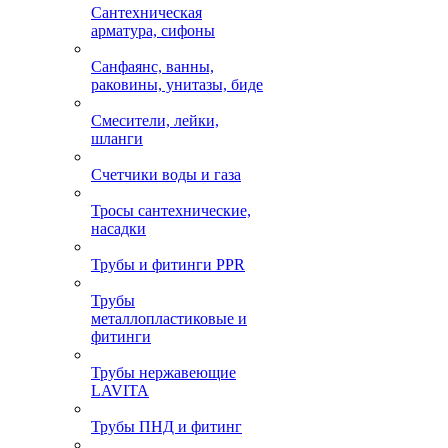
Сантехническая
арматура, сифоны
Санфаянс, ванны,
раковины, унитазы, биде
Смесители, лейки,
шланги
Счетчики воды и газа
Тросы сантехнические,
насадки
Трубы и фитинги PPR
Трубы
металлопластиковые и
фитинги
Трубы нержавеющие
LAVITA
Трубы ПНД и фитинг