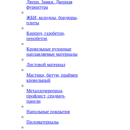
Двери. Замки. Дверная
фурнитура
ЖБИ, колодцы, бордюры,
плиты
Кирпич, газобетон,
пенобетон
Кровельные рулонные
наплавляемые материалы
Листовой материал
Мастики, битум, праймер
кровельный
Металлочерепица,
профлист, сендвич-
панели
Напольные покрытия
Пиломатериалы