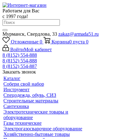
Работаем для Вас
с 1997 года!
Мурманск, Свердлова, 33
zakaz@armada51.ru
Отложенные
0
Корзина
0
пуста
0
Войти
Мой кабинет
8 (8152) 554-888
8 (8152) 554-888
8 (8152) 554-887
Заказать звонок
Каталог
Собери свой набор
Инструмент
Спецодежда, обувь, СИЗ
Строительные материалы
Сантехника
Электротехнические товары и
оборудование
Газы технические
Электрогазосварочное оборудование
Хозяйственно-бытовые товары