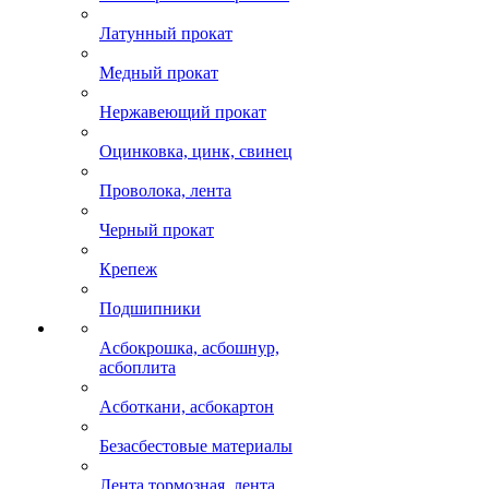
Латунный прокат
Медный прокат
Нержавеющий прокат
Оцинковка, цинк, свинец
Проволока, лента
Черный прокат
Крепеж
Подшипники
Асбокрошка, асбошнур,
асбоплита
Асботкани, асбокартон
Безасбестовые материалы
Лента тормозная, лента