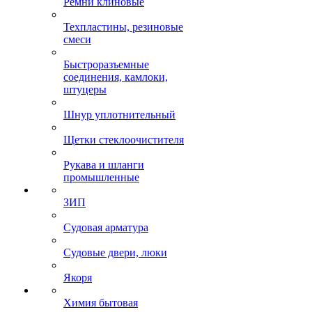
Ремни клиновые
Техпластины, резиновые
смеси
Быстроразъемные
соединения, камлоки,
штуцеры
Шнур уплотнительный
Щетки стеклоочистителя
Рукава и шланги
промышленные
ЗИП
Судовая арматура
Судовые двери, люки
Якоря
Химия бытовая