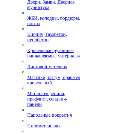
Двери. Замки. Дверная
фурнитура
ЖБИ, колодцы, бордюры,
плиты
Кирпич, газобетон,
пенобетон
Кровельные рулонные
наплавляемые материалы
Листовой материал
Мастики, битум, праймер
кровельный
Металлочерепица,
профлист, сендвич-
панели
Напольные покрытия
Пиломатериалы