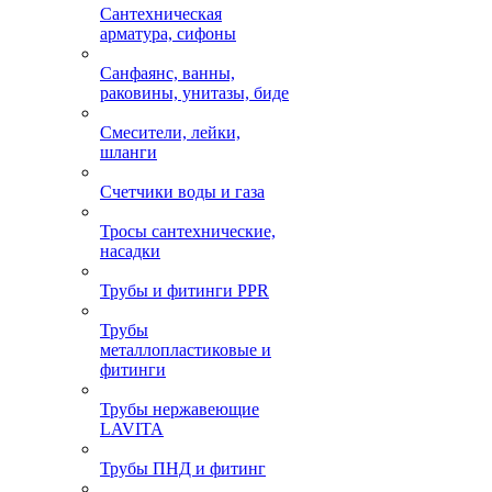
Сантехническая
арматура, сифоны
Санфаянс, ванны,
раковины, унитазы, биде
Смесители, лейки,
шланги
Счетчики воды и газа
Тросы сантехнические,
насадки
Трубы и фитинги PPR
Трубы
металлопластиковые и
фитинги
Трубы нержавеющие
LAVITA
Трубы ПНД и фитинг