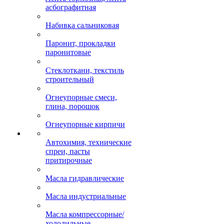
асбографитная
Набивка сальниковая
Паронит, прокладки
паронитовые
Стеклоткани, текстиль
строительный
Огнеупорные смеси,
глина, порошок
Огнеупорные кирпичи
Автохимия, технические
спреи, пасты
притирочные
Масла гидравлические
Масла индустриальные
Масла компрессорные/
холодильные