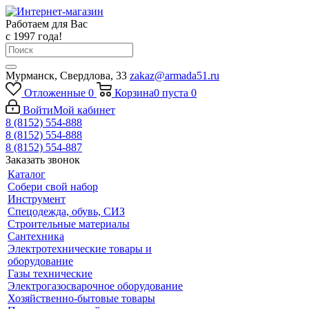
Работаем для Вас
с 1997 года!
Мурманск, Свердлова, 33
zakaz@armada51.ru
Отложенные
0
Корзина
0
пуста
0
Войти
Мой кабинет
8 (8152) 554-888
8 (8152) 554-888
8 (8152) 554-887
Заказать звонок
Каталог
Собери свой набор
Инструмент
Спецодежда, обувь, СИЗ
Строительные материалы
Сантехника
Электротехнические товары и
оборудование
Газы технические
Электрогазосварочное оборудование
Хозяйственно-бытовые товары