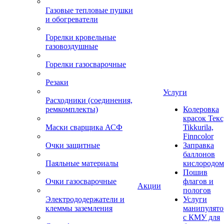
Газовые тепловые пушки
и обогреватели
Горелки кровельные
газовоздушные
Горелки газосварочные
Резаки
Услуги
Расходники (соединения,
ремкомплекты)
Колеровка
красок Текс
Маски сварщика АСФ
Tikkurila,
Finncolor
Очки защитные
Заправка
баллонов
Паяльные материалы
кислородом
Пошив
Очки газосварочные
флагов и
Акции
пологов
Электрододержатели и
Услуги
клеммы заземления
манипулято
с КМУ для