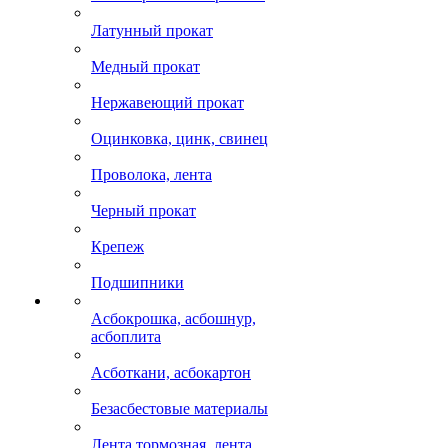
Латунный прокат
Медный прокат
Нержавеющий прокат
Оцинковка, цинк, свинец
Проволока, лента
Черный прокат
Крепеж
Подшипники
Асбокрошка, асбошнур,
асбоплита
Асботкани, асбокартон
Безасбестовые материалы
Лента тормозная, лента