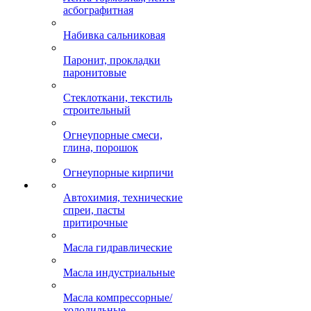
асбографитная
Набивка сальниковая
Паронит, прокладки
паронитовые
Стеклоткани, текстиль
строительный
Огнеупорные смеси,
глина, порошок
Огнеупорные кирпичи
Автохимия, технические
спреи, пасты
притирочные
Масла гидравлические
Масла индустриальные
Масла компрессорные/
холодильные