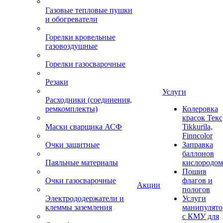
Газовые тепловые пушки
и обогреватели
Горелки кровельные
газовоздушные
Горелки газосварочные
Резаки
Услуги
Расходники (соединения,
ремкомплекты)
Колеровка
красок Текс
Маски сварщика АСФ
Tikkurila,
Finncolor
Очки защитные
Заправка
баллонов
Паяльные материалы
кислородом
Пошив
Очки газосварочные
флагов и
Акции
пологов
Электрододержатели и
Услуги
клеммы заземления
манипулято
с КМУ для