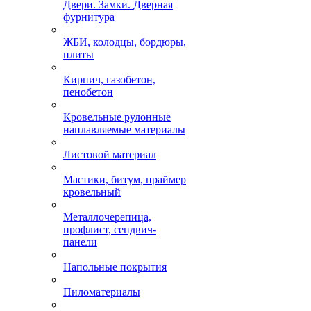
Двери. Замки. Дверная
фурнитура
ЖБИ, колодцы, бордюры,
плиты
Кирпич, газобетон,
пенобетон
Кровельные рулонные
наплавляемые материалы
Листовой материал
Мастики, битум, праймер
кровельный
Металлочерепица,
профлист, сендвич-
панели
Напольные покрытия
Пиломатериалы