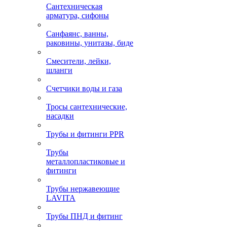
Сантехническая
арматура, сифоны
Санфаянс, ванны,
раковины, унитазы, биде
Смесители, лейки,
шланги
Счетчики воды и газа
Тросы сантехнические,
насадки
Трубы и фитинги PPR
Трубы
металлопластиковые и
фитинги
Трубы нержавеющие
LAVITA
Трубы ПНД и фитинг