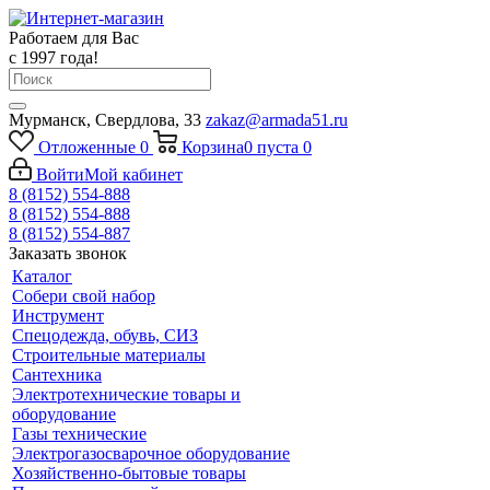
Работаем для Вас
с 1997 года!
Мурманск, Свердлова, 33
zakaz@armada51.ru
Отложенные
0
Корзина
0
пуста
0
Войти
Мой кабинет
8 (8152) 554-888
8 (8152) 554-888
8 (8152) 554-887
Заказать звонок
Каталог
Собери свой набор
Инструмент
Спецодежда, обувь, СИЗ
Строительные материалы
Сантехника
Электротехнические товары и
оборудование
Газы технические
Электрогазосварочное оборудование
Хозяйственно-бытовые товары