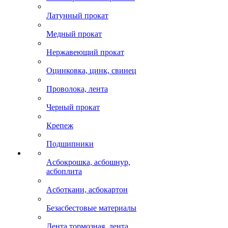
Латунный прокат
Медный прокат
Нержавеющий прокат
Оцинковка, цинк, свинец
Проволока, лента
Черный прокат
Крепеж
Подшипники
Асбокрошка, асбошнур,
асбоплита
Асботкани, асбокартон
Безасбестовые материалы
Лента тормозная, лента