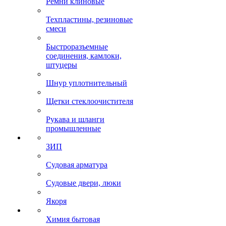
Ремни клиновые
Техпластины, резиновые
смеси
Быстроразъемные
соединения, камлоки,
штуцеры
Шнур уплотнительный
Щетки стеклоочистителя
Рукава и шланги
промышленные
ЗИП
Судовая арматура
Судовые двери, люки
Якоря
Химия бытовая