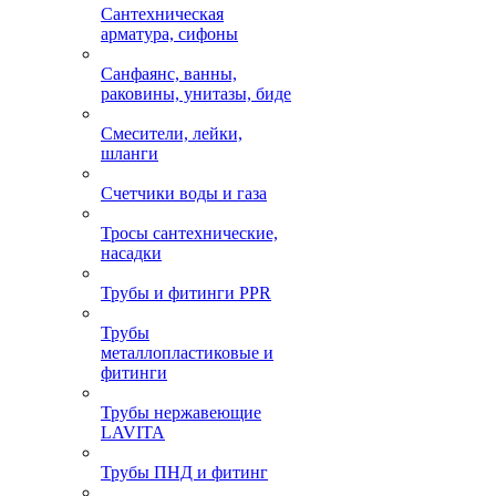
Сантехническая
арматура, сифоны
Санфаянс, ванны,
раковины, унитазы, биде
Смесители, лейки,
шланги
Счетчики воды и газа
Тросы сантехнические,
насадки
Трубы и фитинги PPR
Трубы
металлопластиковые и
фитинги
Трубы нержавеющие
LAVITA
Трубы ПНД и фитинг