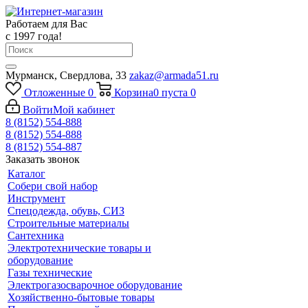
Работаем для Вас
с 1997 года!
Мурманск, Свердлова, 33
zakaz@armada51.ru
Отложенные
0
Корзина
0
пуста
0
Войти
Мой кабинет
8 (8152) 554-888
8 (8152) 554-888
8 (8152) 554-887
Заказать звонок
Каталог
Собери свой набор
Инструмент
Спецодежда, обувь, СИЗ
Строительные материалы
Сантехника
Электротехнические товары и
оборудование
Газы технические
Электрогазосварочное оборудование
Хозяйственно-бытовые товары