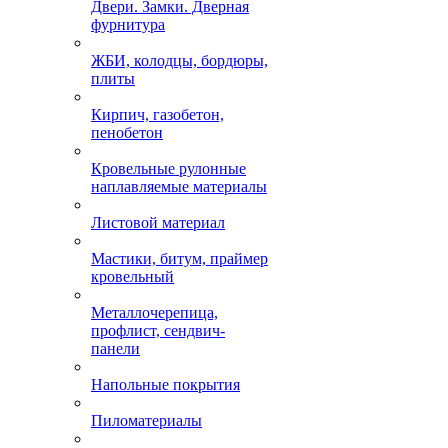
Двери. Замки. Дверная
фурнитура
ЖБИ, колодцы, бордюры,
плиты
Кирпич, газобетон,
пенобетон
Кровельные рулонные
наплавляемые материалы
Листовой материал
Мастики, битум, праймер
кровельный
Металлочерепица,
профлист, сендвич-
панели
Напольные покрытия
Пиломатериалы