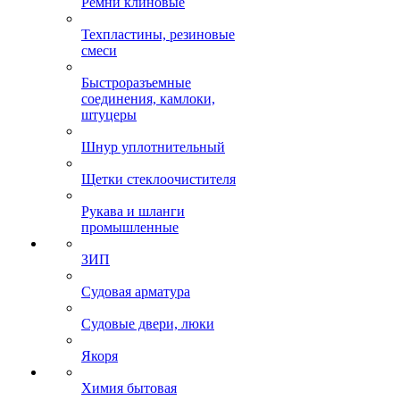
Ремни клиновые
Техпластины, резиновые
смеси
Быстроразъемные
соединения, камлоки,
штуцеры
Шнур уплотнительный
Щетки стеклоочистителя
Рукава и шланги
промышленные
ЗИП
Судовая арматура
Судовые двери, люки
Якоря
Химия бытовая