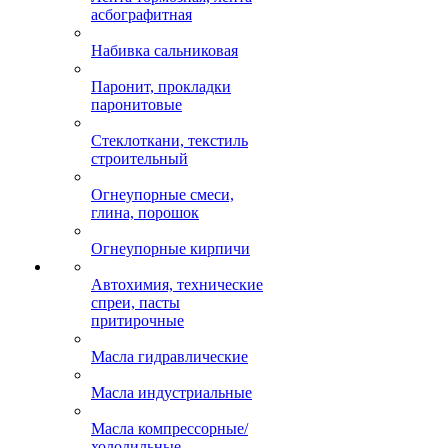
асбографитная
Набивка сальниковая
Паронит, прокладки
паронитовые
Стеклоткани, текстиль
строительный
Огнеупорные смеси,
глина, порошок
Огнеупорные кирпичи
Автохимия, технические
спреи, пасты
притирочные
Масла гидравлические
Масла индустриальные
Масла компрессорные/
холодильные