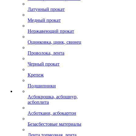
Латунный прокат
Медный прокат
Нержавеющий прокат
Оцинковка, цинк, свинец
Проволока, лента
Черный прокат
Крепеж
Подшипники
Асбокрошка, асбошнур,
асбоплита
Асботкани, асбокартон
Безасбестовые материалы
Лента тормозная, лента