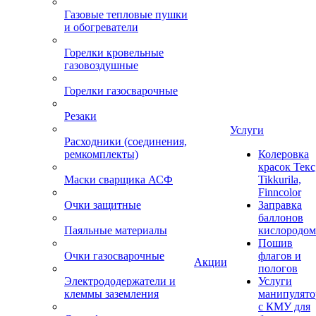
Газовые тепловые пушки
и обогреватели
Горелки кровельные
газовоздушные
Горелки газосварочные
Резаки
Услуги
Расходники (соединения,
ремкомплекты)
Колеровка
красок Текс
Маски сварщика АСФ
Tikkurila,
Finncolor
Очки защитные
Заправка
баллонов
Паяльные материалы
кислородом
Пошив
Очки газосварочные
флагов и
Акции
пологов
Электрододержатели и
Услуги
клеммы заземления
манипулято
с КМУ для