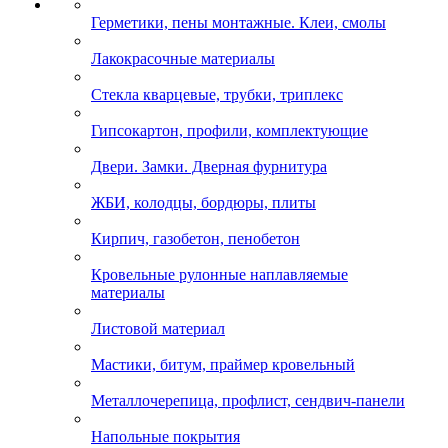
Герметики, пены монтажные. Клеи, смолы
Лакокрасочные материалы
Стекла кварцевые, трубки, триплекс
Гипсокартон, профили, комплектующие
Двери. Замки. Дверная фурнитура
ЖБИ, колодцы, бордюры, плиты
Кирпич, газобетон, пенобетон
Кровельные рулонные наплавляемые
материалы
Листовой материал
Мастики, битум, праймер кровельный
Металлочерепица, профлист, сендвич-панели
Напольные покрытия