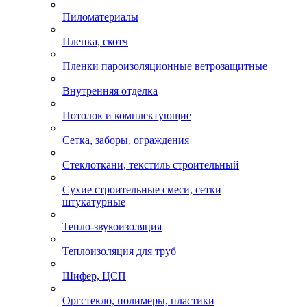
Пиломатериалы
Пленка, скотч
Пленки пароизоляционные ветрозащитные
Внутренняя отделка
Потолок и комплектующие
Сетка, заборы, ограждения
Стеклоткани, текстиль строительный
Сухие строительные смеси, сетки
штукатурные
Тепло-звукоизоляция
Теплоизоляция для труб
Шифер, ЦСП
Оргстекло, полимеры, пластики