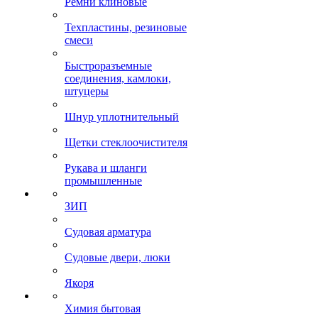
Ремни клиновые
Техпластины, резиновые
смеси
Быстроразъемные
соединения, камлоки,
штуцеры
Шнур уплотнительный
Щетки стеклоочистителя
Рукава и шланги
промышленные
ЗИП
Судовая арматура
Судовые двери, люки
Якоря
Химия бытовая