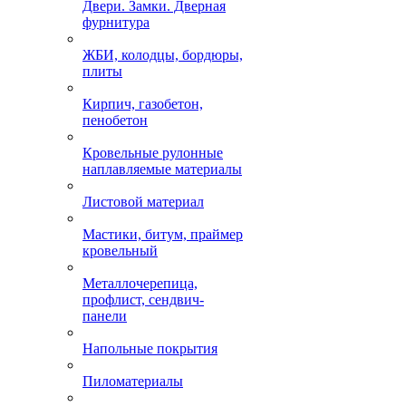
Двери. Замки. Дверная
фурнитура
ЖБИ, колодцы, бордюры,
плиты
Кирпич, газобетон,
пенобетон
Кровельные рулонные
наплавляемые материалы
Листовой материал
Мастики, битум, праймер
кровельный
Металлочерепица,
профлист, сендвич-
панели
Напольные покрытия
Пиломатериалы