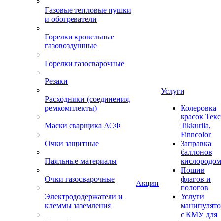
Газовые тепловые пушки
и обогреватели
Горелки кровельные
газовоздушные
Горелки газосварочные
Резаки
Услуги
Расходники (соединения,
ремкомплекты)
Колеровка
красок Текс
Маски сварщика АСФ
Tikkurila,
Finncolor
Очки защитные
Заправка
баллонов
Паяльные материалы
кислородом
Пошив
Очки газосварочные
флагов и
Акции
пологов
Электрододержатели и
Услуги
клеммы заземления
манипулято
с КМУ для