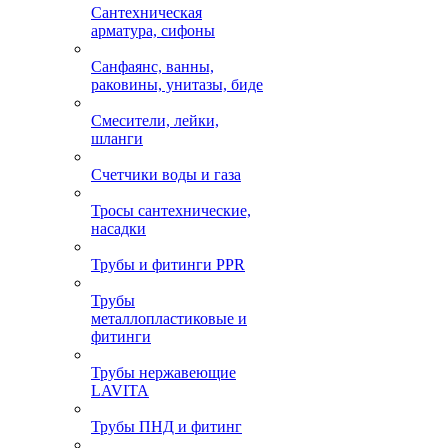
Сантехническая
арматура, сифоны
Санфаянс, ванны,
раковины, унитазы, биде
Смесители, лейки,
шланги
Счетчики воды и газа
Тросы сантехнические,
насадки
Трубы и фитинги PPR
Трубы
металлопластиковые и
фитинги
Трубы нержавеющие
LAVITA
Трубы ПНД и фитинг