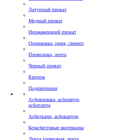
Латунный прокат
Медный прокат
Нержавеющий прокат
Оцинковка, цинк, свинец
Проволока, лента
Черный прокат
Крепеж
Подшипники
Асбокрошка, асбошнур,
асбоплита
Асботкани, асбокартон
Безасбестовые материалы
Лента тормозная, лента