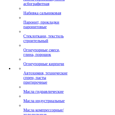
асбографитная
Набивка сальниковая
Паронит, прокладки
паронитовые
Стеклоткани, текстиль
строительный
Огнеупорные смеси,
глина, порошок
Огнеупорные кирпичи
Автохимия, технические
спреи, пасты
притирочные
Масла гидравлические
Масла индустриальные
Масла компрессорные/
холодильные