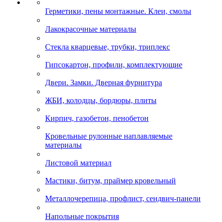
Герметики, пены монтажные. Клеи, смолы
Лакокрасочные материалы
Стекла кварцевые, трубки, триплекс
Гипсокартон, профили, комплектующие
Двери. Замки. Дверная фурнитура
ЖБИ, колодцы, бордюры, плиты
Кирпич, газобетон, пенобетон
Кровельные рулонные наплавляемые
материалы
Листовой материал
Мастики, битум, праймер кровельный
Металлочерепица, профлист, сендвич-панели
Напольные покрытия