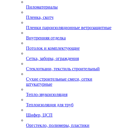
Пиломатериалы
Пленка, скотч
Пленки пароизоляционные ветрозащитные
Внутренняя отделка
Потолок и комплектующие
Сетка, заборы, ограждения
Стеклоткани, текстиль строительный
Сухие строительные смеси, сетки
штукатурные
Тепло-звукоизоляция
Теплоизоляция для труб
Шифер, ЦСП
Оргстекло, полимеры, пластики