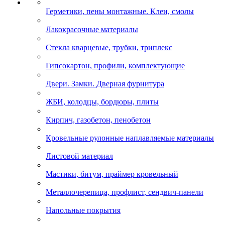
Герметики, пены монтажные. Клеи, смолы
Лакокрасочные материалы
Стекла кварцевые, трубки, триплекс
Гипсокартон, профили, комплектующие
Двери. Замки. Дверная фурнитура
ЖБИ, колодцы, бордюры, плиты
Кирпич, газобетон, пенобетон
Кровельные рулонные наплавляемые материалы
Листовой материал
Мастики, битум, праймер кровельный
Металлочерепица, профлист, сендвич-панели
Напольные покрытия