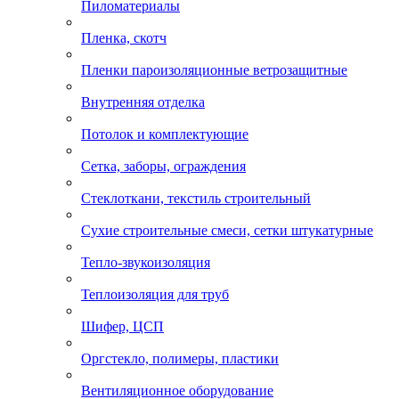
Пиломатериалы
Пленка, скотч
Пленки пароизоляционные ветрозащитные
Внутренняя отделка
Потолок и комплектующие
Сетка, заборы, ограждения
Стеклоткани, текстиль строительный
Сухие строительные смеси, сетки штукатурные
Тепло-звукоизоляция
Теплоизоляция для труб
Шифер, ЦСП
Оргстекло, полимеры, пластики
Вентиляционное оборудование