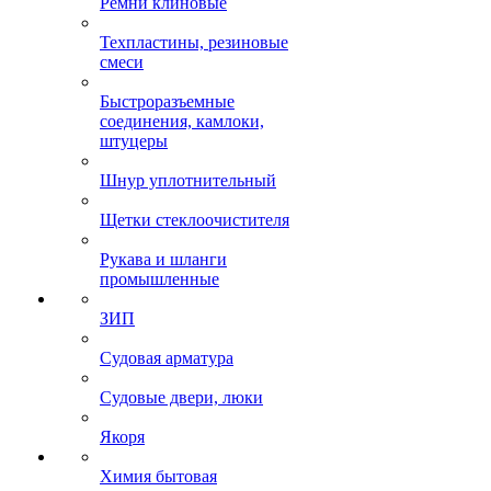
Ремни клиновые
Техпластины, резиновые
смеси
Быстроразъемные
соединения, камлоки,
штуцеры
Шнур уплотнительный
Щетки стеклоочистителя
Рукава и шланги
промышленные
ЗИП
Судовая арматура
Судовые двери, люки
Якоря
Химия бытовая