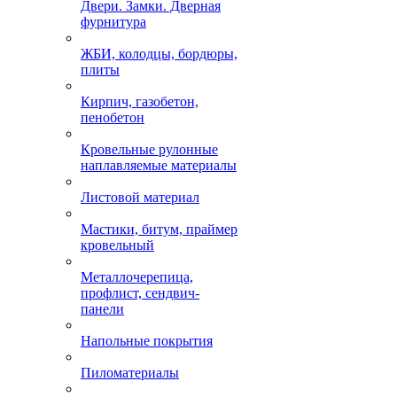
Двери. Замки. Дверная
фурнитура
ЖБИ, колодцы, бордюры,
плиты
Кирпич, газобетон,
пенобетон
Кровельные рулонные
наплавляемые материалы
Листовой материал
Мастики, битум, праймер
кровельный
Металлочерепица,
профлист, сендвич-
панели
Напольные покрытия
Пиломатериалы