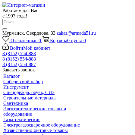
Работаем для Вас
с 1997 года!
Мурманск, Свердлова, 33
zakaz@armada51.ru
Отложенные
0
Корзина
0
пуста
0
Войти
Мой кабинет
8 (8152) 554-888
8 (8152) 554-888
8 (8152) 554-887
Заказать звонок
Каталог
Собери свой набор
Инструмент
Спецодежда, обувь, СИЗ
Строительные материалы
Сантехника
Электротехнические товары и
оборудование
Газы технические
Электрогазосварочное оборудование
Хозяйственно-бытовые товары