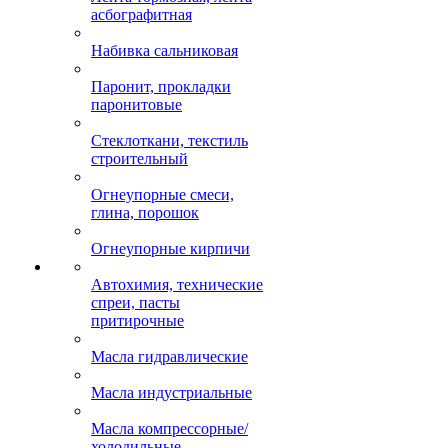
асбографитная
Набивка сальниковая
Паронит, прокладки
паронитовые
Стеклоткани, текстиль
строительный
Огнеупорные смеси,
глина, порошок
Огнеупорные кирпичи
Автохимия, технические
спреи, пасты
притирочные
Масла гидравлические
Масла индустриальные
Масла компрессорные/
холодильные