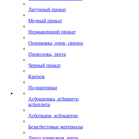
Латунный прокат
Медный прокат
Нержавеющий прокат
Оцинковка, цинк, свинец
Проволока, лента
Черный прокат
Крепеж
Подшипники
Асбокрошка, асбошнур,
асбоплита
Асботкани, асбокартон
Безасбестовые материалы
Лента тормозная, лента