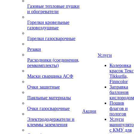
Газовые тепловые пушки
и обогреватели
Горелки кровельные
газовоздушные
Горелки газосварочные
Резаки
Услуги
Расходники (соединения,
ремкомплекты)
Колеровка
красок Текс
Маски сварщика АСФ
Tikkurila,
Finncolor
Очки защитные
Заправка
баллонов
Паяльные материалы
кислородом
Пошив
Очки газосварочные
флагов и
Акции
пологов
Электрододержатели и
Услуги
клеммы заземления
манипулято
с КМУ для