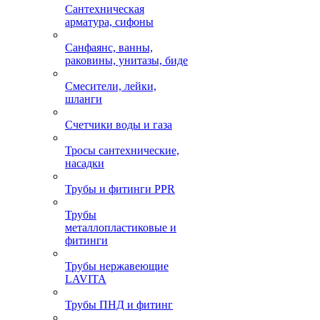
Сантехническая
арматура, сифоны
Санфаянс, ванны,
раковины, унитазы, биде
Смесители, лейки,
шланги
Счетчики воды и газа
Тросы сантехнические,
насадки
Трубы и фитинги PPR
Трубы
металлопластиковые и
фитинги
Трубы нержавеющие
LAVITA
Трубы ПНД и фитинг