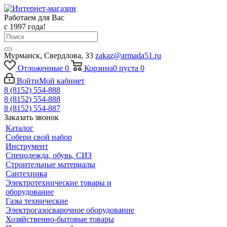
Работаем для Вас
с 1997 года!
Мурманск, Свердлова, 33
zakaz@armada51.ru
Отложенные
0
Корзина
0
пуста
0
Войти
Мой кабинет
8 (8152) 554-888
8 (8152) 554-888
8 (8152) 554-887
Заказать звонок
Каталог
Собери свой набор
Инструмент
Спецодежда, обувь, СИЗ
Строительные материалы
Сантехника
Электротехнические товары и
оборудование
Газы технические
Электрогазосварочное оборудование
Хозяйственно-бытовые товары