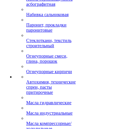
асбографитная
Набивка сальниковая
Паронит, прокладки
паронитовые
Стеклоткани, текстиль
строительный
Огнеупорные смеси,
глина, порошок
Огнеупорные кирпичи
Автохимия, технические
спреи, пасты
притирочные
Масла гидравлические
Масла индустриальные
Масла компрессорные/
холодильные