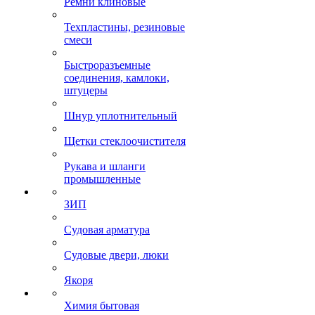
Ремни клиновые
Техпластины, резиновые
смеси
Быстроразъемные
соединения, камлоки,
штуцеры
Шнур уплотнительный
Щетки стеклоочистителя
Рукава и шланги
промышленные
ЗИП
Судовая арматура
Судовые двери, люки
Якоря
Химия бытовая