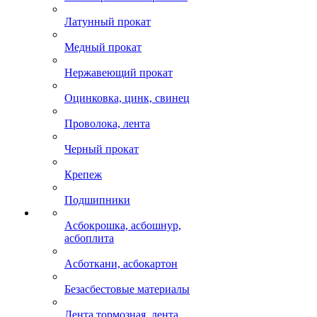
Латунный прокат
Медный прокат
Нержавеющий прокат
Оцинковка, цинк, свинец
Проволока, лента
Черный прокат
Крепеж
Подшипники
Асбокрошка, асбошнур,
асбоплита
Асботкани, асбокартон
Безасбестовые материалы
Лента тормозная, лента