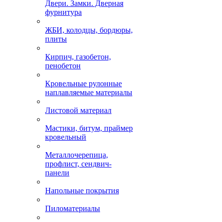
Двери. Замки. Дверная
фурнитура
ЖБИ, колодцы, бордюры,
плиты
Кирпич, газобетон,
пенобетон
Кровельные рулонные
наплавляемые материалы
Листовой материал
Мастики, битум, праймер
кровельный
Металлочерепица,
профлист, сендвич-
панели
Напольные покрытия
Пиломатериалы