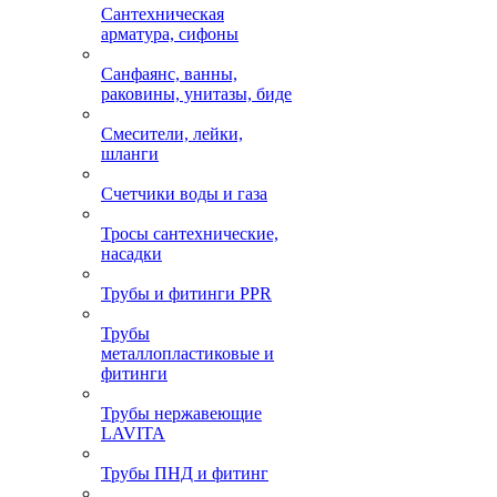
Сантехническая
арматура, сифоны
Санфаянс, ванны,
раковины, унитазы, биде
Смесители, лейки,
шланги
Счетчики воды и газа
Тросы сантехнические,
насадки
Трубы и фитинги PPR
Трубы
металлопластиковые и
фитинги
Трубы нержавеющие
LAVITA
Трубы ПНД и фитинг