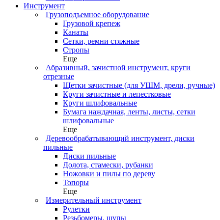
Инструмент
Грузоподъемное оборудование
Грузовой крепеж
Канаты
Сетки, ремни стяжные
Стропы
Еще
Абразивный, зачистной инструмент, круги
отрезные
Щетки зачистные (для УШМ, дрели, ручные)
Круги зачистные и лепестковые
Круги шлифовальные
Бумага наждачная, ленты, листы, сетки
шлифовальные
Еще
Деревообрабатывающий инструмент, диски
пильные
Диски пильные
Долота, стамески, рубанки
Ножовки и пилы по дереву
Топоры
Еще
Измерительный инструмент
Рулетки
Резьбомеры, щупы