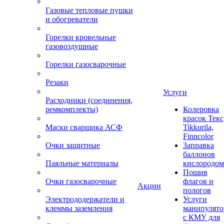
Газовые тепловые пушки
и обогреватели
Горелки кровельные
газовоздушные
Горелки газосварочные
Резаки
Услуги
Расходники (соединения,
ремкомплекты)
Колеровка
красок Текс
Маски сварщика АСФ
Tikkurila,
Finncolor
Очки защитные
Заправка
баллонов
Паяльные материалы
кислородом
Пошив
Очки газосварочные
флагов и
Акции
пологов
Электрододержатели и
Услуги
клеммы заземления
манипулято
с КМУ для