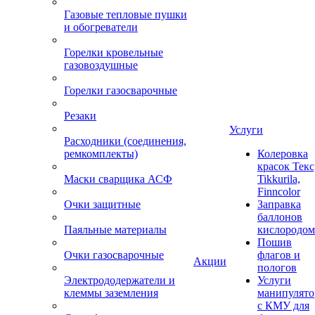
Газовые тепловые пушки
и обогреватели
Горелки кровельные
газовоздушные
Горелки газосварочные
Резаки
Услуги
Расходники (соединения,
ремкомплекты)
Колеровка
красок Текс
Маски сварщика АСФ
Tikkurila,
Finncolor
Очки защитные
Заправка
баллонов
Паяльные материалы
кислородом
Пошив
Очки газосварочные
флагов и
Акции
пологов
Электрододержатели и
Услуги
клеммы заземления
манипулято
с КМУ для