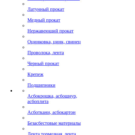
Латунный прокат
Медный прокат
Нержавеющий прокат
Оцинковка, цинк, свинец
Проволока, лента
Черный прокат
Крепеж
Подшипники
Асбокрошка, асбошнур,
асбоплита
Асботкани, асбокартон
Безасбестовые материалы
Лента тормозная, лента