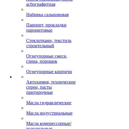
асбографитная
Набивка сальниковая
Паронит, прокладки
паронитовые
Стеклоткани, текстиль
строительный
Огнеупорные смеси,
глина, порошок
Огнеупорные кирпичи
Автохимия, технические
спреи, пасты
притирочные
Масла гидравлические
Масла индустриальные
Масла компрессорные/
холодильные