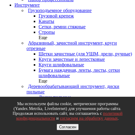
Инструмент
Грузоподъемное оборудование
Грузовой крепеж
Канаты
Сетки, ремни стяжные
Стропы
Еще
Абразивный, зачистной инструмент, круги
отрезные
Щетки зачистные (для УШМ, дрели, ручные)
Круги зачистные и лепестковые
Круги шлифовальные
Бумага наждачная, ленты, листы, сетки
шлифовальные
Еще
Деревообрабатывающий инструмент, диски
пильные
Диски пильные
Долота, стамески, рубанки
Мы используем файлы cookie, метрические программы
Ножовки и пилы по дереву
(Yandex.Metrika, LiveInternet) для улучшения работы сайта.
Топоры
Продолжая использовать сайт, вы соглашаетесь с
политикой
конфиденциальности
и
согласием на обработку данных
.
Еще
Измерительный инструмент
Согласен
Рулетки