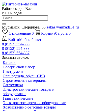
Работаем для Вас
с 1997 года!
Мурманск, Свердлова, 33
zakaz@armada51.ru
Отложенные
0
Корзина
0
пуста
0
Войти
Мой кабинет
8 (8152) 554-888
8 (8152) 554-888
8 (8152) 554-887
Заказать звонок
Каталог
Собери свой набор
Инструмент
Спецодежда, обувь, СИЗ
Строительные материалы
Сантехника
Электротехнические товары и
оборудование
Газы технические
Электрогазосварочное оборудование
Хозяйственно-бытовые товары