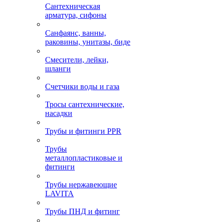
Сантехническая
арматура, сифоны
Санфаянс, ванны,
раковины, унитазы, биде
Смесители, лейки,
шланги
Счетчики воды и газа
Тросы сантехнические,
насадки
Трубы и фитинги PPR
Трубы
металлопластиковые и
фитинги
Трубы нержавеющие
LAVITA
Трубы ПНД и фитинг