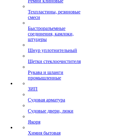
Ремни клиновые
Техпластины, резиновые
смеси
Быстроразъемные
соединения, камлоки,
штуцеры
Шнур уплотнительный
Щетки стеклоочистителя
Рукава и шланги
промышленные
ЗИП
Судовая арматура
Судовые двери, люки
Якоря
Химия бытовая