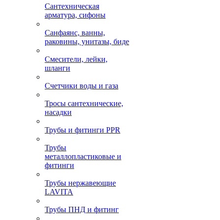
Сантехническая
арматура, сифоны
Санфаянс, ванны,
раковины, унитазы, биде
Смесители, лейки,
шланги
Счетчики воды и газа
Тросы сантехнические,
насадки
Трубы и фитинги PPR
Трубы
металлопластиковые и
фитинги
Трубы нержавеющие
LAVITA
Трубы ПНД и фитинг