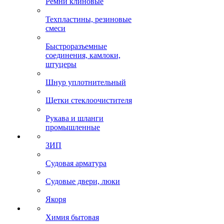
Ремни клиновые
Техпластины, резиновые
смеси
Быстроразъемные
соединения, камлоки,
штуцеры
Шнур уплотнительный
Щетки стеклоочистителя
Рукава и шланги
промышленные
ЗИП
Судовая арматура
Судовые двери, люки
Якоря
Химия бытовая