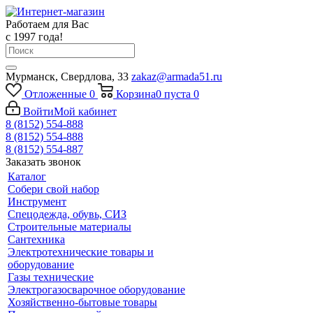
Работаем для Вас
с 1997 года!
Мурманск, Свердлова, 33
zakaz@armada51.ru
Отложенные
0
Корзина
0
пуста
0
Войти
Мой кабинет
8 (8152) 554-888
8 (8152) 554-888
8 (8152) 554-887
Заказать звонок
Каталог
Собери свой набор
Инструмент
Спецодежда, обувь, СИЗ
Строительные материалы
Сантехника
Электротехнические товары и
оборудование
Газы технические
Электрогазосварочное оборудование
Хозяйственно-бытовые товары