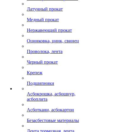
Латунный прокат
Медный прокат
Нержавеющий прокат
Оцинковка, цинк, свинец
Проволока, лента
Черный прокат
Крепеж
Подшипники
Асбокрошка, асбошнур,
асбоплита
Асботкани, асбокартон
Безасбестовые материалы
Лента тормозная, лента