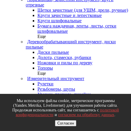
отрезные
Щетки зачистные (для УШМ, дрели, ручные)
Круги зачистные и лепестковые
Круги шлифовальные
Бумага наждачная, ленты, листы, сетки
шлифовальные
Еще
Деревообрабатывающий инструмент, диски
пильные
Диски пильные
Долота, стамески, рубанки
Ножовки и пилы по дереву
Топоры
Еще
Измерительный инструмент
Рулетки
Резьбомеры, щупы
Уровни, правила, линейки
Микрометры, нутрометры, угломеры
Мы используем файлы cookie, метрические программы
Еще
(Yandex.Metrika, LiveInternet) для улучшения работы сайта.
Малярный инструмент
Продолжая использовать сайт, вы соглашаетесь с
политикой
конфиденциальности
и
согласием на обработку данных
.
Валики, ролики сменные, кюветы
Кисти круглые, флейцевые, радиаторные
Согласен
Кельмы, терки, шпатели, правила