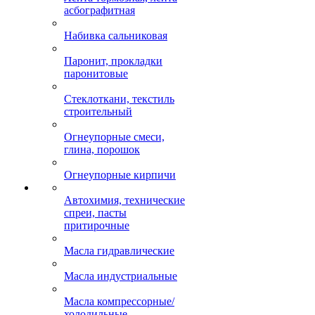
асбографитная
Набивка сальниковая
Паронит, прокладки
паронитовые
Стеклоткани, текстиль
строительный
Огнеупорные смеси,
глина, порошок
Огнеупорные кирпичи
Автохимия, технические
спреи, пасты
притирочные
Масла гидравлические
Масла индустриальные
Масла компрессорные/
холодильные