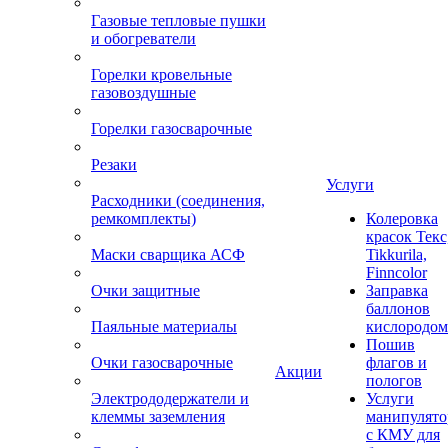
Газовые тепловые пушки
и обогреватели
Горелки кровельные
газовоздушные
Горелки газосварочные
Резаки
Услуги
Расходники (соединения,
ремкомплекты)
Колеровка
красок Текс
Маски сварщика АСФ
Tikkurila,
Finncolor
Очки защитные
Заправка
баллонов
Паяльные материалы
кислородом
Пошив
Очки газосварочные
флагов и
Акции
пологов
Электрододержатели и
Услуги
клеммы заземления
манипулято
с КМУ для