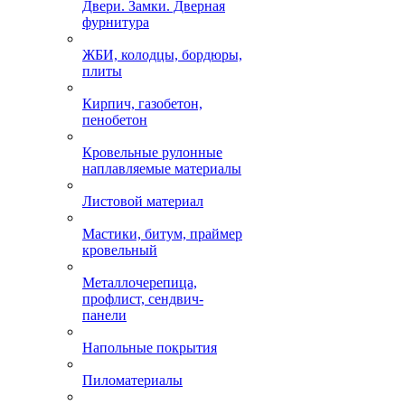
Двери. Замки. Дверная
фурнитура
ЖБИ, колодцы, бордюры,
плиты
Кирпич, газобетон,
пенобетон
Кровельные рулонные
наплавляемые материалы
Листовой материал
Мастики, битум, праймер
кровельный
Металлочерепица,
профлист, сендвич-
панели
Напольные покрытия
Пиломатериалы