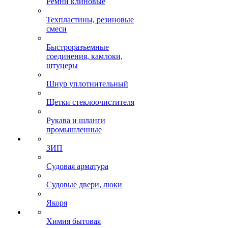
Ремни клиновые
Техпластины, резиновые
смеси
Быстроразъемные
соединения, камлоки,
штуцеры
Шнур уплотнительный
Щетки стеклоочистителя
Рукава и шланги
промышленные
ЗИП
Судовая арматура
Судовые двери, люки
Якоря
Химия бытовая