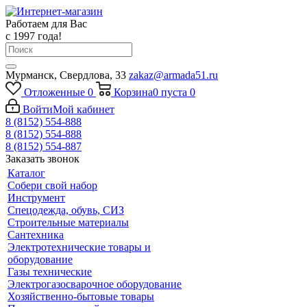
Работаем для Вас
с 1997 года!
Мурманск, Свердлова, 33
zakaz@armada51.ru
Отложенные
0
Корзина
0
пуста
0
Войти
Мой кабинет
8 (8152) 554-888
8 (8152) 554-888
8 (8152) 554-887
Заказать звонок
Каталог
Собери свой набор
Инструмент
Спецодежда, обувь, СИЗ
Строительные материалы
Сантехника
Электротехнические товары и
оборудование
Газы технические
Электрогазосварочное оборудование
Хозяйственно-бытовые товары