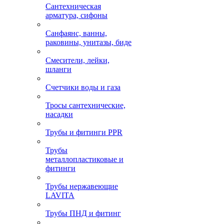
Сантехническая
арматура, сифоны
Санфаянс, ванны,
раковины, унитазы, биде
Смесители, лейки,
шланги
Счетчики воды и газа
Тросы сантехнические,
насадки
Трубы и фитинги PPR
Трубы
металлопластиковые и
фитинги
Трубы нержавеющие
LAVITA
Трубы ПНД и фитинг