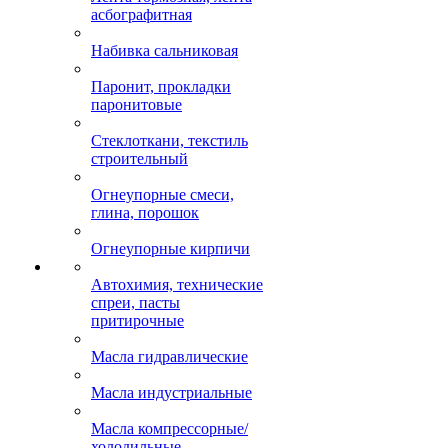
асбографитная
Набивка сальниковая
Паронит, прокладки
паронитовые
Стеклоткани, текстиль
строительный
Огнеупорные смеси,
глина, порошок
Огнеупорные кирпичи
Автохимия, технические
спреи, пасты
притирочные
Масла гидравлические
Масла индустриальные
Масла компрессорные/
холодильные