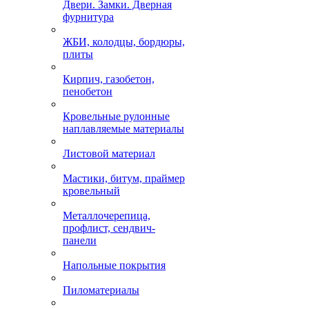
Двери. Замки. Дверная
фурнитура
ЖБИ, колодцы, бордюры,
плиты
Кирпич, газобетон,
пенобетон
Кровельные рулонные
наплавляемые материалы
Листовой материал
Мастики, битум, праймер
кровельный
Металлочерепица,
профлист, сендвич-
панели
Напольные покрытия
Пиломатериалы