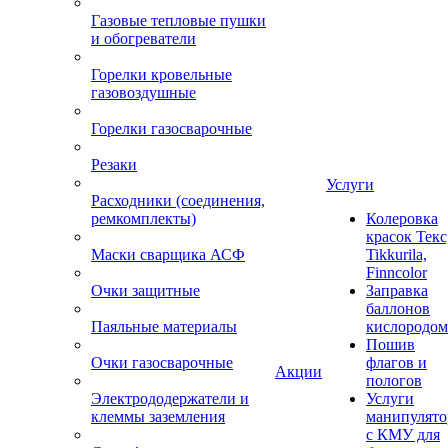
Газовые тепловые пушки
и обогреватели
Горелки кровельные
газовоздушные
Горелки газосварочные
Резаки
Услуги
Расходники (соединения,
ремкомплекты)
Колеровка
красок Текс
Маски сварщика АСФ
Tikkurila,
Finncolor
Очки защитные
Заправка
баллонов
Паяльные материалы
кислородом
Пошив
Очки газосварочные
флагов и
Акции
пологов
Электрододержатели и
Услуги
клеммы заземления
манипулято
с КМУ для