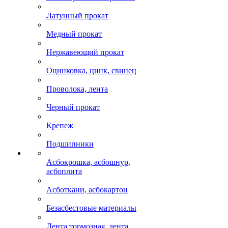
Латунный прокат
Медный прокат
Нержавеющий прокат
Оцинковка, цинк, свинец
Проволока, лента
Черный прокат
Крепеж
Подшипники
Асбокрошка, асбошнур,
асбоплита
Асботкани, асбокартон
Безасбестовые материалы
Лента тормозная, лента