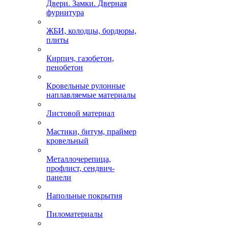
Двери. Замки. Дверная
фурнитура
ЖБИ, колодцы, бордюры,
плиты
Кирпич, газобетон,
пенобетон
Кровельные рулонные
наплавляемые материалы
Листовой материал
Мастики, битум, праймер
кровельный
Металлочерепица,
профлист, сендвич-
панели
Напольные покрытия
Пиломатериалы