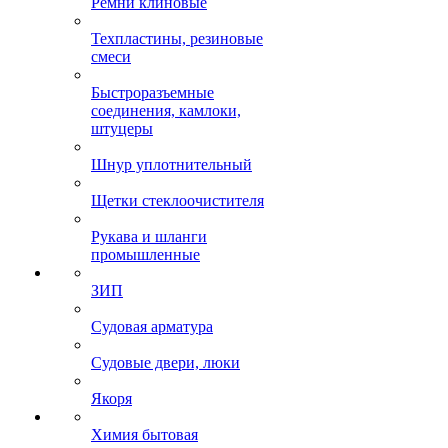
Ремни клиновые
Техпластины, резиновые
смеси
Быстроразъемные
соединения, камлоки,
штуцеры
Шнур уплотнительный
Щетки стеклоочистителя
Рукава и шланги
промышленные
ЗИП
Судовая арматура
Судовые двери, люки
Якоря
Химия бытовая