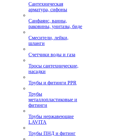
Сантехническая
арматура, сифоны
Санфаянс, ванны,
раковины, унитазы, биде
Смесители, лейки,
шланги
Счетчики воды и газа
Тросы сантехнические,
насадки
Трубы и фитинги PPR
Трубы
металлопластиковые и
фитинги
Трубы нержавеющие
LAVITA
Трубы ПНД и фитинг