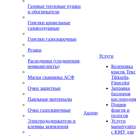
Газовые тепловые пушки
и обогреватели
Горелки кровельные
газовоздушные
Горелки газосварочные
Резаки
Услуги
Расходники (соединения,
ремкомплекты)
Колеровка
красок Текс
Маски сварщика АСФ
Tikkurila,
Finncolor
Очки защитные
Заправка
баллонов
Паяльные материалы
кислородом
Пошив
Очки газосварочные
флагов и
Акции
пологов
Электрододержатели и
Услуги
клеммы заземления
манипулято
с КМУ для