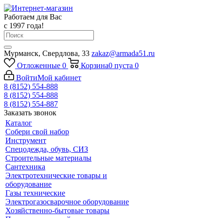
Работаем для Вас
с 1997 года!
Мурманск, Свердлова, 33
zakaz@armada51.ru
Отложенные
0
Корзина
0
пуста
0
Войти
Мой кабинет
8 (8152) 554-888
8 (8152) 554-888
8 (8152) 554-887
Заказать звонок
Каталог
Собери свой набор
Инструмент
Спецодежда, обувь, СИЗ
Строительные материалы
Сантехника
Электротехнические товары и
оборудование
Газы технические
Электрогазосварочное оборудование
Хозяйственно-бытовые товары