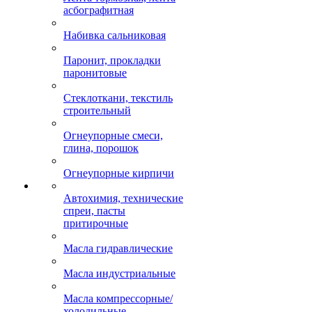
асбографитная
Набивка сальниковая
Паронит, прокладки
паронитовые
Стеклоткани, текстиль
строительный
Огнеупорные смеси,
глина, порошок
Огнеупорные кирпичи
Автохимия, технические
спреи, пасты
притирочные
Масла гидравлические
Масла индустриальные
Масла компрессорные/
холодильные