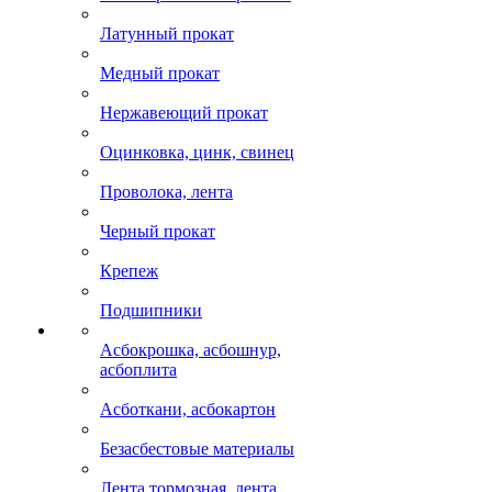
Латунный прокат
Медный прокат
Нержавеющий прокат
Оцинковка, цинк, свинец
Проволока, лента
Черный прокат
Крепеж
Подшипники
Асбокрошка, асбошнур,
асбоплита
Асботкани, асбокартон
Безасбестовые материалы
Лента тормозная, лента