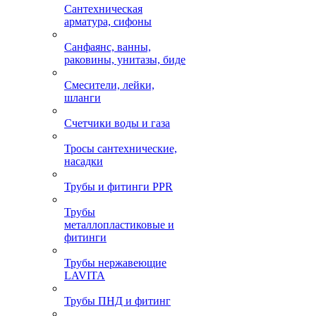
Сантехническая
арматура, сифоны
Санфаянс, ванны,
раковины, унитазы, биде
Смесители, лейки,
шланги
Счетчики воды и газа
Тросы сантехнические,
насадки
Трубы и фитинги PPR
Трубы
металлопластиковые и
фитинги
Трубы нержавеющие
LAVITA
Трубы ПНД и фитинг