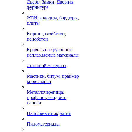
Двери. Замки. Дверная
фурнитура
ЖБИ, колодцы, бордюры,
плиты
Кирпич, газобетон,
пенобетон
Кровельные рулонные
наплавляемые материалы
Листовой материал
Мастики, битум, праймер
кровельный
Металлочерепица,
профлист, сендвич-
панели
Напольные покрытия
Пиломатериалы