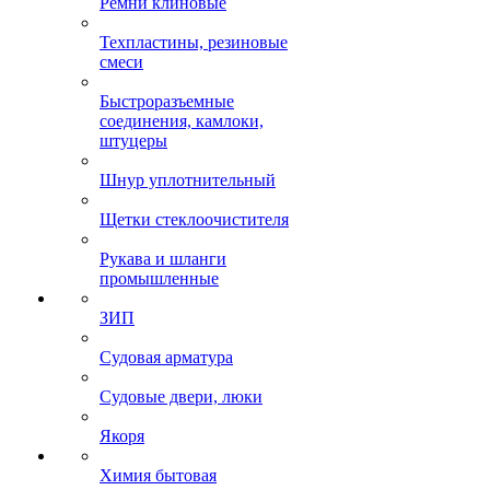
Ремни клиновые
Техпластины, резиновые
смеси
Быстроразъемные
соединения, камлоки,
штуцеры
Шнур уплотнительный
Щетки стеклоочистителя
Рукава и шланги
промышленные
ЗИП
Судовая арматура
Судовые двери, люки
Якоря
Химия бытовая