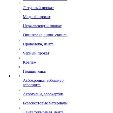
Латунный прокат
Медный прокат
Нержавеющий прокат
Оцинковка, цинк, свинец
Проволока, лента
Черный прокат
Крепеж
Подшипники
Асбокрошка, асбошнур,
асбоплита
Асботкани, асбокартон
Безасбестовые материалы
Лента тормозная, лента