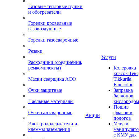
Газовые тепловые пушки
и обогреватели
Горелки кровельные
газовоздушные
Горелки газосварочные
Резаки
Услуги
Расходники (соединения,
ремкомплекты)
Колеровка
красок Текс
Маски сварщика АСФ
Tikkurila,
Finncolor
Очки защитные
Заправка
баллонов
Паяльные материалы
кислородом
Пошив
Очки газосварочные
флагов и
Акции
пологов
Электрододержатели и
Услуги
клеммы заземления
манипулято
с КМУ для