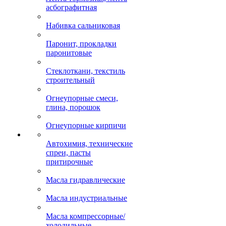
асбографитная
Набивка сальниковая
Паронит, прокладки
паронитовые
Стеклоткани, текстиль
строительный
Огнеупорные смеси,
глина, порошок
Огнеупорные кирпичи
Автохимия, технические
спреи, пасты
притирочные
Масла гидравлические
Масла индустриальные
Масла компрессорные/
холодильные