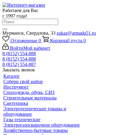
Работаем для Вас
с 1997 года!
Мурманск, Свердлова, 33
zakaz@armada51.ru
Отложенные
0
Корзина
0
пуста
0
Войти
Мой кабинет
8 (8152) 554-888
8 (8152) 554-888
8 (8152) 554-887
Заказать звонок
Каталог
Собери свой набор
Инструмент
Спецодежда, обувь, СИЗ
Строительные материалы
Сантехника
Электротехнические товары и
оборудование
Газы технические
Электрогазосварочное оборудование
Хозяйственно-бытовые товары