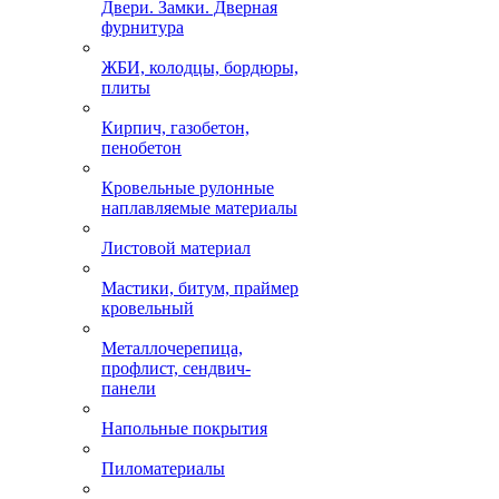
Двери. Замки. Дверная
фурнитура
ЖБИ, колодцы, бордюры,
плиты
Кирпич, газобетон,
пенобетон
Кровельные рулонные
наплавляемые материалы
Листовой материал
Мастики, битум, праймер
кровельный
Металлочерепица,
профлист, сендвич-
панели
Напольные покрытия
Пиломатериалы