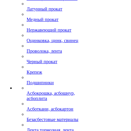
Латунный прокат
Медный прокат
Нержавеющий прокат
Оцинковка, цинк, свинец
Проволока, лента
Черный прокат
Крепеж
Подшипники
Асбокрошка, асбошнур,
асбоплита
Асботкани, асбокартон
Безасбестовые материалы
Лента тормозная, лента