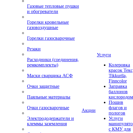
Газовые тепловые пушки
и обогреватели
Горелки кровельные
газовоздушные
Горелки газосварочные
Резаки
Услуги
Расходники (соединения,
ремкомплекты)
Колеровка
красок Текс
Маски сварщика АСФ
Tikkurila,
Finncolor
Очки защитные
Заправка
баллонов
Паяльные материалы
кислородом
Пошив
Очки газосварочные
флагов и
Акции
пологов
Электрододержатели и
Услуги
клеммы заземления
манипулято
с КМУ для