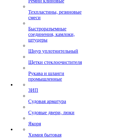
Ремни клиновые
Техпластины, резиновые
смеси
Быстроразъемные
соединения, камлоки,
штуцеры
Шнур уплотнительный
Щетки стеклоочистителя
Рукава и шланги
промышленные
ЗИП
Судовая арматура
Судовые двери, люки
Якоря
Химия бытовая