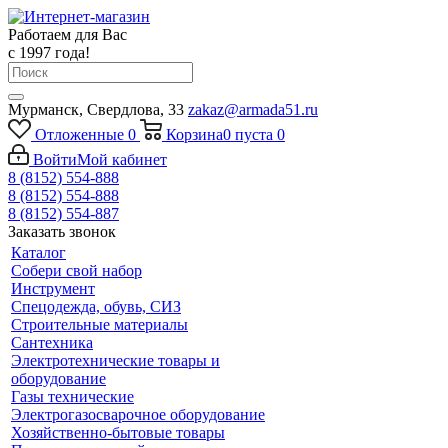
Работаем для Вас
с 1997 года!
Мурманск, Свердлова, 33
zakaz@armada51.ru
Отложенные
0
Корзина
0
пуста
0
Войти
Мой кабинет
8 (8152) 554-888
8 (8152) 554-888
8 (8152) 554-887
Заказать звонок
Каталог
Собери свой набор
Инструмент
Спецодежда, обувь, СИЗ
Строительные материалы
Сантехника
Электротехнические товары и
оборудование
Газы технические
Электрогазосварочное оборудование
Хозяйственно-бытовые товары