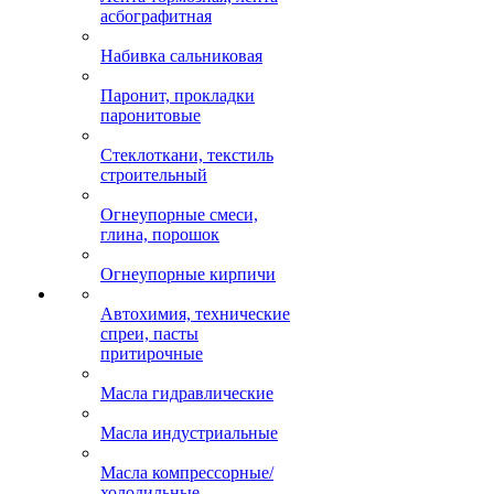
асбографитная
Набивка сальниковая
Паронит, прокладки
паронитовые
Стеклоткани, текстиль
строительный
Огнеупорные смеси,
глина, порошок
Огнеупорные кирпичи
Автохимия, технические
спреи, пасты
притирочные
Масла гидравлические
Масла индустриальные
Масла компрессорные/
холодильные