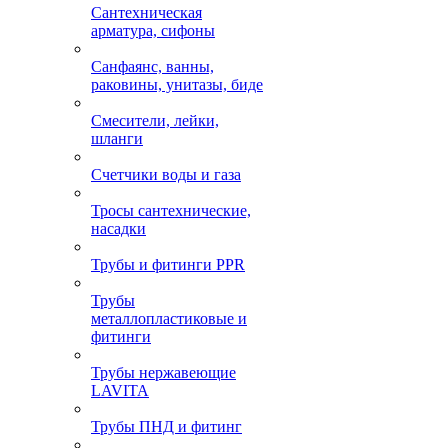
Сантехническая
арматура, сифоны
Санфаянс, ванны,
раковины, унитазы, биде
Смесители, лейки,
шланги
Счетчики воды и газа
Тросы сантехнические,
насадки
Трубы и фитинги PPR
Трубы
металлопластиковые и
фитинги
Трубы нержавеющие
LAVITA
Трубы ПНД и фитинг