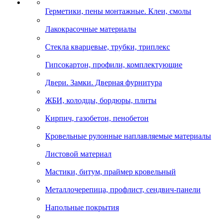
Герметики, пены монтажные. Клеи, смолы
Лакокрасочные материалы
Стекла кварцевые, трубки, триплекс
Гипсокартон, профили, комплектующие
Двери. Замки. Дверная фурнитура
ЖБИ, колодцы, бордюры, плиты
Кирпич, газобетон, пенобетон
Кровельные рулонные наплавляемые материалы
Листовой материал
Мастики, битум, праймер кровельный
Металлочерепица, профлист, сендвич-панели
Напольные покрытия