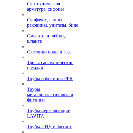
Сантехническая
арматура, сифоны
Санфаянс, ванны,
раковины, унитазы, биде
Смесители, лейки,
шланги
Счетчики воды и газа
Тросы сантехнические,
насадки
Трубы и фитинги PPR
Трубы
металлопластиковые и
фитинги
Трубы нержавеющие
LAVITA
Трубы ПНД и фитинг