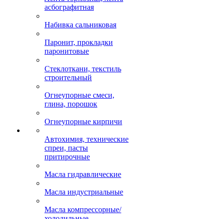
асбографитная
Набивка сальниковая
Паронит, прокладки
паронитовые
Стеклоткани, текстиль
строительный
Огнеупорные смеси,
глина, порошок
Огнеупорные кирпичи
Автохимия, технические
спреи, пасты
притирочные
Масла гидравлические
Масла индустриальные
Масла компрессорные/
холодильные