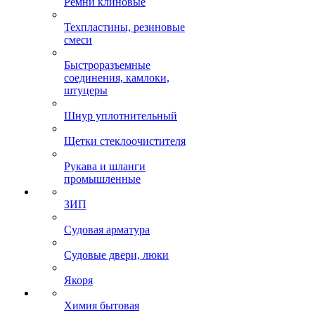
Ремни клиновые
Техпластины, резиновые
смеси
Быстроразъемные
соединения, камлоки,
штуцеры
Шнур уплотнительный
Щетки стеклоочистителя
Рукава и шланги
промышленные
ЗИП
Судовая арматура
Судовые двери, люки
Якоря
Химия бытовая