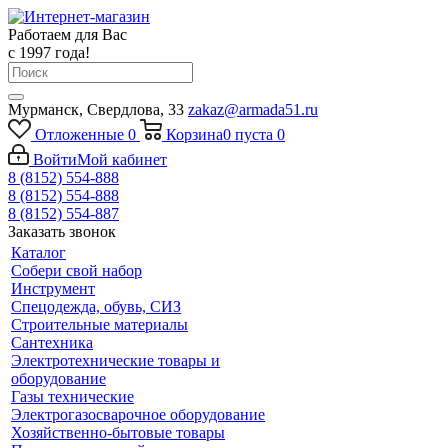
Работаем для Вас
с 1997 года!
Мурманск, Свердлова, 33
zakaz@armada51.ru
Отложенные
0
Корзина
0
пуста
0
Войти
Мой кабинет
8 (8152) 554-888
8 (8152) 554-888
8 (8152) 554-887
Заказать звонок
Каталог
Собери свой набор
Инструмент
Спецодежда, обувь, СИЗ
Строительные материалы
Сантехника
Электротехнические товары и
оборудование
Газы технические
Электрогазосварочное оборудование
Хозяйственно-бытовые товары