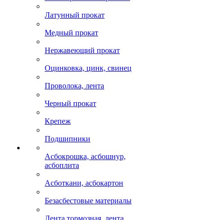
Латунный прокат
Медный прокат
Нержавеющий прокат
Оцинковка, цинк, свинец
Проволока, лента
Черный прокат
Крепеж
Подшипники
Асбокрошка, асбошнур,
асбоплита
Асботкани, асбокартон
Безасбестовые материалы
Лента тормозная, лента