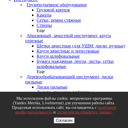
Грузоподъемное оборудование
Грузовой крепеж
Канаты
Сетки, ремни стяжные
Стропы
Еще
Абразивный, зачистной инструмент, круги
отрезные
Щетки зачистные (для УШМ, дрели, ручные)
Круги зачистные и лепестковые
Круги шлифовальные
Бумага наждачная, ленты, листы, сетки
шлифовальные
Еще
Деревообрабатывающий инструмент, диски
пильные
Диски пильные
Долота, стамески, рубанки
Ножовки и пилы по дереву
Мы используем файлы cookie, метрические программы
Топоры
(Yandex.Metrika, LiveInternet) для улучшения работы сайта.
Еще
Продолжая использовать сайт, вы соглашаетесь с
политикой
конфиденциальности
и
согласием на обработку данных
.
Измерительный инструмент
Рулетки
Согласен
Резьбомеры, щупы