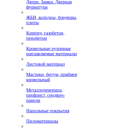
Двери. Замки. Дверная
фурнитура
ЖБИ, колодцы, бордюры,
плиты
Кирпич, газобетон,
пенобетон
Кровельные рулонные
наплавляемые материалы
Листовой материал
Мастики, битум, праймер
кровельный
Металлочерепица,
профлист, сендвич-
панели
Напольные покрытия
Пиломатериалы