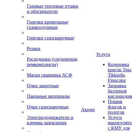
Газовые тепловые пушки
и обогреватели
Горелки кровельные
газовоздушные
Горелки газосварочные
Резаки
Услуги
Расходники (соединения,
ремкомплекты)
Колеровка
красок Текс
Маски сварщика АСФ
Tikkurila,
Finncolor
Очки защитные
Заправка
баллонов
Паяльные материалы
кислородом
Пошив
Очки газосварочные
флагов и
Акции
пологов
Электрододержатели и
Услуги
клеммы заземления
манипулято
с КМУ для