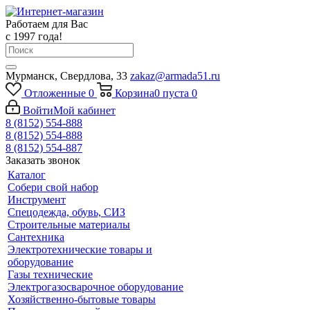
Работаем для Вас
с 1997 года!
Мурманск, Свердлова, 33
zakaz@armada51.ru
Отложенные
0
Корзина
0
пуста
0
Войти
Мой кабинет
8 (8152) 554-888
8 (8152) 554-888
8 (8152) 554-887
Заказать звонок
Каталог
Собери свой набор
Инструмент
Спецодежда, обувь, СИЗ
Строительные материалы
Сантехника
Электротехнические товары и
оборудование
Газы технические
Электрогазосварочное оборудование
Хозяйственно-бытовые товары