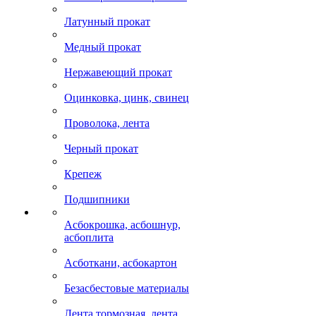
Латунный прокат
Медный прокат
Нержавеющий прокат
Оцинковка, цинк, свинец
Проволока, лента
Черный прокат
Крепеж
Подшипники
Асбокрошка, асбошнур,
асбоплита
Асботкани, асбокартон
Безасбестовые материалы
Лента тормозная, лента