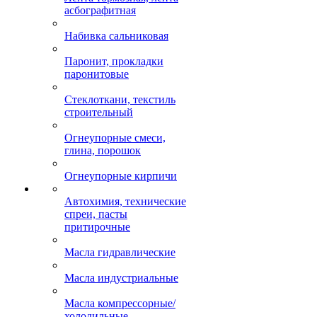
асбографитная
Набивка сальниковая
Паронит, прокладки
паронитовые
Стеклоткани, текстиль
строительный
Огнеупорные смеси,
глина, порошок
Огнеупорные кирпичи
Автохимия, технические
спреи, пасты
притирочные
Масла гидравлические
Масла индустриальные
Масла компрессорные/
холодильные