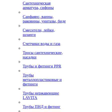
Сантехническая
арматура, сифоны
Санфаянс, ванны,
раковины, унитазы, биде
Смесители, лейки,
шланги
Счетчики воды и газа
Тросы сантехнические,
насадки
Трубы и фитинги PPR
Трубы
металлопластиковые и
фитинги
Трубы нержавеющие
LAVITA
Трубы ПНД и фитинг