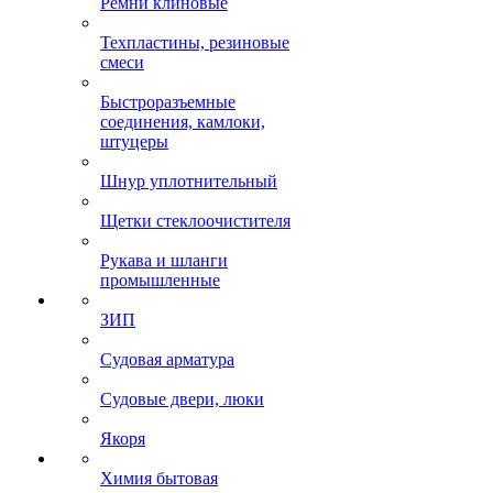
Ремни клиновые
Техпластины, резиновые
смеси
Быстроразъемные
соединения, камлоки,
штуцеры
Шнур уплотнительный
Щетки стеклоочистителя
Рукава и шланги
промышленные
ЗИП
Судовая арматура
Судовые двери, люки
Якоря
Химия бытовая