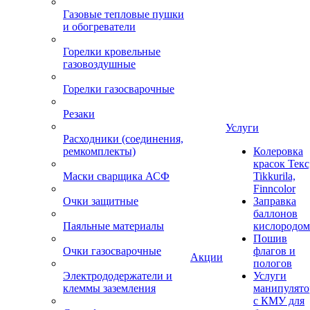
Газовые тепловые пушки
и обогреватели
Горелки кровельные
газовоздушные
Горелки газосварочные
Резаки
Услуги
Расходники (соединения,
ремкомплекты)
Колеровка
красок Текс
Маски сварщика АСФ
Tikkurila,
Finncolor
Очки защитные
Заправка
баллонов
Паяльные материалы
кислородом
Пошив
Очки газосварочные
флагов и
Акции
пологов
Электрододержатели и
Услуги
клеммы заземления
манипулято
с КМУ для