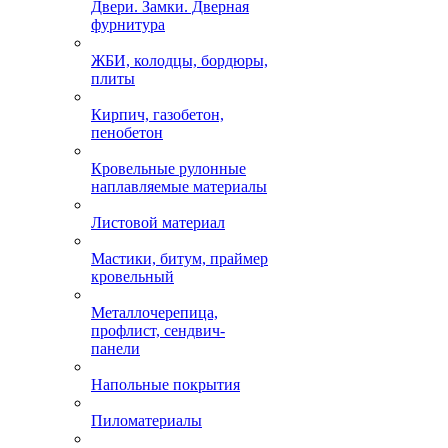
Двери. Замки. Дверная
фурнитура
ЖБИ, колодцы, бордюры,
плиты
Кирпич, газобетон,
пенобетон
Кровельные рулонные
наплавляемые материалы
Листовой материал
Мастики, битум, праймер
кровельный
Металлочерепица,
профлист, сендвич-
панели
Напольные покрытия
Пиломатериалы