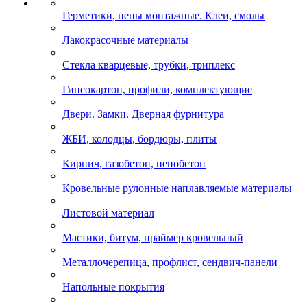
Герметики, пены монтажные. Клеи, смолы
Лакокрасочные материалы
Стекла кварцевые, трубки, триплекс
Гипсокартон, профили, комплектующие
Двери. Замки. Дверная фурнитура
ЖБИ, колодцы, бордюры, плиты
Кирпич, газобетон, пенобетон
Кровельные рулонные наплавляемые материалы
Листовой материал
Мастики, битум, праймер кровельный
Металлочерепица, профлист, сендвич-панели
Напольные покрытия